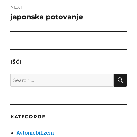
NEXT
japonska potovanje
Next
post:
IŠČI
SE
Search
for:
KATEGORIJE
Avtomobilizem