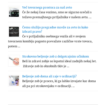
Več tovornega prostora za naš avto
Če že nekaj časa vozimo, smo se sigurno srečali s
težavo premajhnega prtljažnika v našem avtu. …
Čemu služijo pregradne mreže za avto in kako
izbrati pravo?
Če v prtljažniku osebnega vozila ali v svojem
tovornem kombiju pogosto prevažate različne vrste tovora,
potem …
Strokovno beljenje zob z dolgotrajnim učinkom
Beli in zdravi zobje so lepotni ideal zadnjih nekaj let.
Zdravje zob in obzobnih tkiv je …
Beljenje zob doma ali raje v ordinaciji?
Beljenje zob je proces, ki ga lahko izvajate kar doma
ali pa pri strokovnjaku v ordinaciji. …