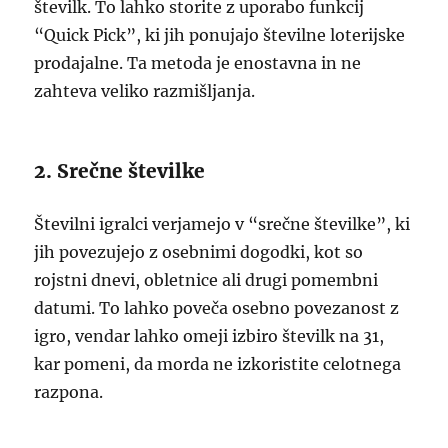
številk. To lahko storite z uporabo funkcij
“Quick Pick”, ki jih ponujajo številne loterijske
prodajalne. Ta metoda je enostavna in ne
zahteva veliko razmišljanja.
2. Srečne številke
Številni igralci verjamejo v “srečne številke”, ki
jih povezujejo z osebnimi dogodki, kot so
rojstni dnevi, obletnice ali drugi pomembni
datumi. To lahko poveča osebno povezanost z
igro, vendar lahko omeji izbiro številk na 31,
kar pomeni, da morda ne izkoristite celotnega
razpona.