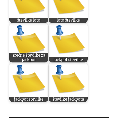
številke loto
loto številke
srečne številke za
jackpot
jackpot številke
jackpot stevilke
številke jackpota