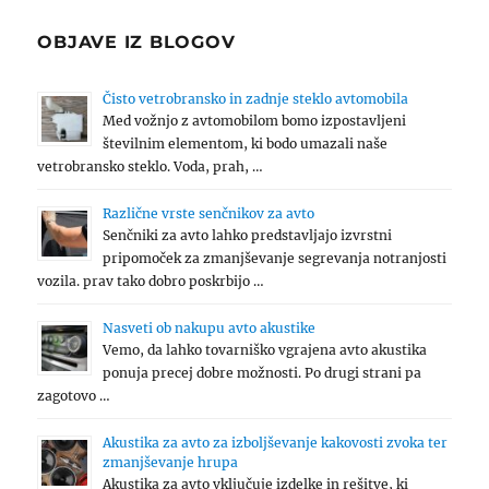
OBJAVE IZ BLOGOV
Čisto vetrobransko in zadnje steklo avtomobila
Med vožnjo z avtomobilom bomo izpostavljeni
številnim elementom, ki bodo umazali naše
vetrobransko steklo. Voda, prah, …
Različne vrste senčnikov za avto
Senčniki za avto lahko predstavljajo izvrstni
pripomoček za zmanjševanje segrevanja notranjosti
vozila. prav tako dobro poskrbijo …
Nasveti ob nakupu avto akustike
Vemo, da lahko tovarniško vgrajena avto akustika
ponuja precej dobre možnosti. Po drugi strani pa
zagotovo …
Akustika za avto za izboljševanje kakovosti zvoka ter
zmanjševanje hrupa
Akustika za avto vključuje izdelke in rešitve, ki