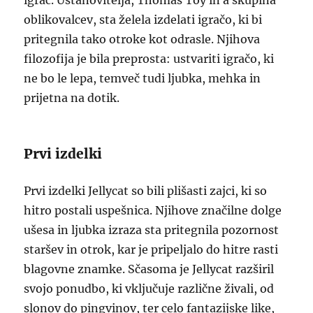
igrač. Ustanovitelja, Thomas Toy in a skupina
oblikovalcev, sta želela izdelati igračo, ki bi
pritegnila tako otroke kot odrasle. Njihova
filozofija je bila preprosta: ustvariti igračo, ki
ne bo le lepa, temveč tudi ljubka, mehka in
prijetna na dotik.
Prvi izdelki
Prvi izdelki Jellycat so bili plišasti zajci, ki so
hitro postali uspešnica. Njihove značilne dolge
ušesa in ljubka izraza sta pritegnila pozornost
staršev in otrok, kar je pripeljalo do hitre rasti
blagovne znamke. Sčasoma je Jellycat razširil
svojo ponudbo, ki vključuje različne živali, od
slonov do pingvinov, ter celo fantazijske like,