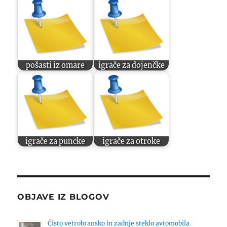
pošasti iz omare
igrače za dojenčke
igrače za puncke
igrače za otroke
OBJAVE IZ BLOGOV
Čisto vetrobransko in zadnje steklo avtomobila