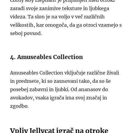
Cordy Roy Elephant je priljubljen med otroki
zaradi svoje zanimive teksture in ljubkega
videza. Ta slon je na voljo v več različnih
velikostih, kar omogoča, da ga otroci vzamejo s
seboj povsod.
4. Amuseables Collection
Amuseables Collection vključuje različne živali
in predmete, ki so zasnovani tako, da so še
posebej zabavni in ljubki. Od ananasov do
avokadov, vsaka igrača ima svoj značaj in
zgodbo.
Vpliv Jellycat igrač na otroke