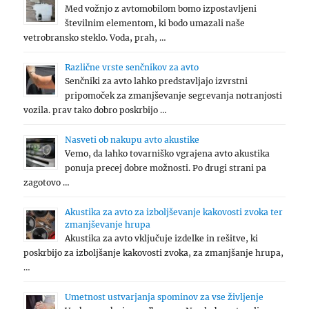
Med vožnjo z avtomobilom bomo izpostavljeni
številnim elementom, ki bodo umazali naše
vetrobransko steklo. Voda, prah, …
Različne vrste senčnikov za avto
Senčniki za avto lahko predstavljajo izvrstni
pripomoček za zmanjševanje segrevanja notranjosti
vozila. prav tako dobro poskrbijo …
Nasveti ob nakupu avto akustike
Vemo, da lahko tovarniško vgrajena avto akustika
ponuja precej dobre možnosti. Po drugi strani pa
zagotovo …
Akustika za avto za izboljševanje kakovosti zvoka ter
zmanjševanje hrupa
Akustika za avto vključuje izdelke in rešitve, ki
poskrbijo za izboljšanje kakovosti zvoka, za zmanjšanje hrupa,
…
Umetnost ustvarjanja spominov za vse življenje