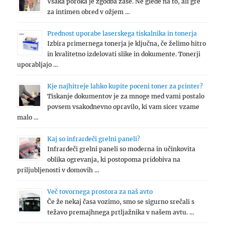
Vsaka poroka je zgodba zase. Ne glede na to, ali gre
za intimen obred v ožjem …
Prednost uporabe laserskega tiskalnika in tonerja
Izbira primernega tonerja je ključna, če želimo hitro
in kvalitetno izdelovati slike in dokumente. Tonerji
uporabljajo …
Kje najhitreje lahko kupite poceni toner za printer?
Tiskanje dokumentov je za mnoge med vami postalo
povsem vsakodnevno opravilo, ki vam sicer vzame
malo …
Kaj so infrardeči grelni paneli?
Infrardeči grelni paneli so moderna in učinkovita
oblika ogrevanja, ki postopoma pridobiva na
priljubljenosti v domovih …
Več tovornega prostora za naš avto
Če že nekaj časa vozimo, smo se sigurno srečali s
težavo premajhnega prtljažnika v našem avtu. …