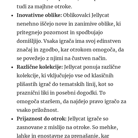
tudi za majhne otroke.
Inovativne oblike:
Oblikovalci Jellycat
nenehno iščejo nove in zanimive oblike, ki
pritegnejo pozornost in spodbujajo
domišljijo. Vsaka igrača ima svoj edinstven
značaj in zgodbo, kar otrokom omogoča, da
se povežejo z njimi na čustven način.
Različne kolekcije:
Jellycat ponuja različne
kolekcije, ki vključujejo vse od klasičnih
plišastih igrač do tematskih linij, kot so
praznični liki in posebni dogodki. To
omogoča staršem, da najdejo pravo igračo za
vsako priložnost.
Prijaznost do otrok:
Jellycat igrače so
zasnovane z mislijo na otroke. So mehke,
lahke in enostavne za prenašanje, kar