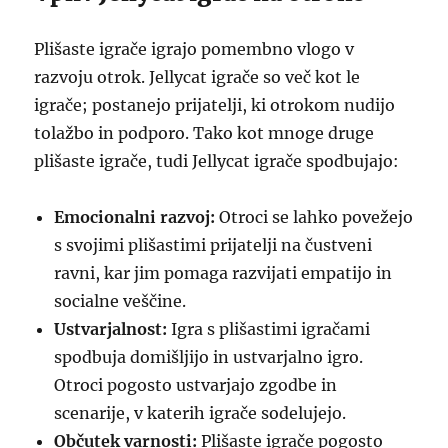
Plišaste igrače igrajo pomembno vlogo v
razvoju otrok. Jellycat igrače so več kot le
igrače; postanejo prijatelji, ki otrokom nudijo
tolažbo in podporo. Tako kot mnoge druge
plišaste igrače, tudi Jellycat igrače spodbujajo:
Emocionalni razvoj:
Otroci se lahko povežejo
s svojimi plišastimi prijatelji na čustveni
ravni, kar jim pomaga razvijati empatijo in
socialne veščine.
Ustvarjalnost:
Igra s plišastimi igračami
spodbuja domišljijo in ustvarjalno igro.
Otroci pogosto ustvarjajo zgodbe in
scenarije, v katerih igrače sodelujejo.
Občutek varnosti:
Plišaste igrače pogosto