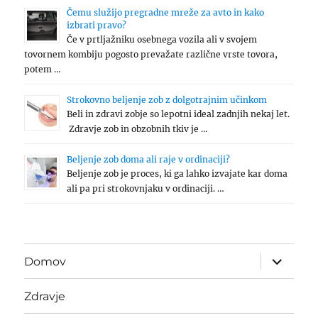
Čemu služijo pregradne mreže za avto in kako
izbrati pravo?
Če v prtljažniku osebnega vozila ali v svojem
tovornem kombiju pogosto prevažate različne vrste tovora,
potem …
Strokovno beljenje zob z dolgotrajnim učinkom
Beli in zdravi zobje so lepotni ideal zadnjih nekaj let.
Zdravje zob in obzobnih tkiv je …
Beljenje zob doma ali raje v ordinaciji?
Beljenje zob je proces, ki ga lahko izvajate kar doma
ali pa pri strokovnjaku v ordinaciji. …
expand
Domov
child
menu
Zdravje