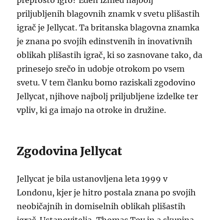
preprosto igro? Eden izmed najbolj
priljubljenih blagovnih znamk v svetu plišastih
igrač je Jellycat. Ta britanska blagovna znamka
je znana po svojih edinstvenih in inovativnih
oblikah plišastih igrač, ki so zasnovane tako, da
prinesejo srečo in udobje otrokom po vsem
svetu. V tem članku bomo raziskali zgodovino
Jellycat, njihove najbolj priljubljene izdelke ter
vpliv, ki ga imajo na otroke in družine.
Zgodovina Jellycat
Jellycat je bila ustanovljena leta 1999 v
Londonu, kjer je hitro postala znana po svojih
neobičajnih in domiselnih oblikah plišastih