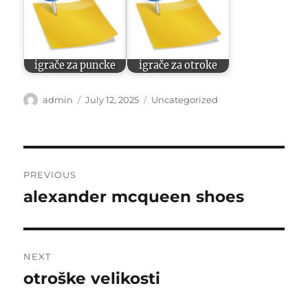
igrače za puncke
igrače za otroke
Author
Posted
Categories
admin
July 12, 2025
Uncategorized
on
Post
PREVIOUS
navigation
alexander mcqueen shoes
Previous
post:
NEXT
otroške velikosti
Next
post: