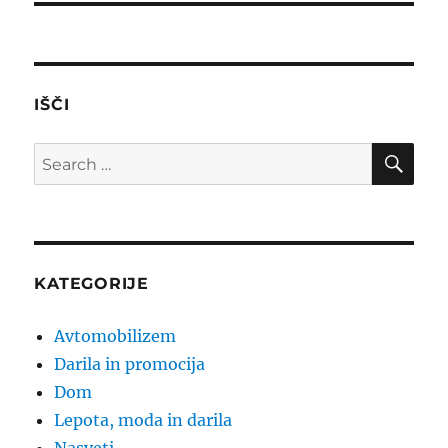
IŠČI
SE
Search
for:
KATEGORIJE
Avtomobilizem
Darila in promocija
Dom
Lepota, moda in darila