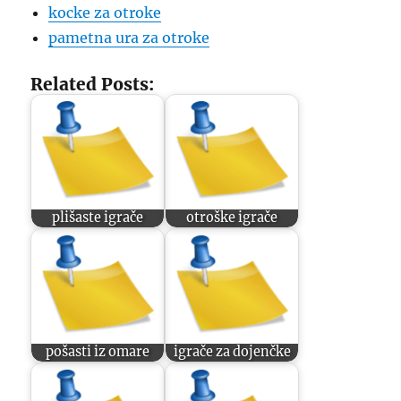
kocke za otroke
pametna ura za otroke
Related Posts:
plišaste igrače
otroške igrače
pošasti iz omare
igrače za dojenčke