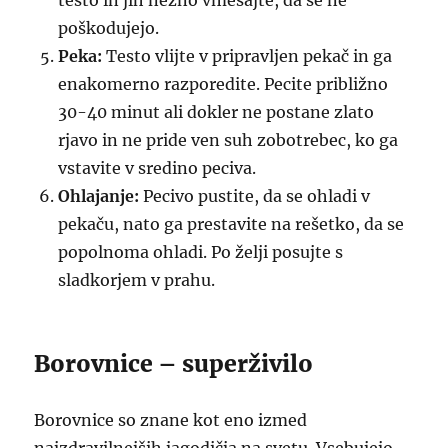
testo in jih nežno vmešajte, da se ne
poškodujejo.
Peka:
Testo vlijte v pripravljen pekač in ga
enakomerno razporedite. Pecite približno
30-40 minut ali dokler ne postane zlato
rjavo in ne pride ven suh zobotrebec, ko ga
vstavite v sredino peciva.
Ohlajanje:
Pecivo pustite, da se ohladi v
pekaču, nato ga prestavite na rešetko, da se
popolnoma ohladi. Po želji posujte s
sladkorjem v prahu.
Borovnice – superživilo
Borovnice so znane kot eno izmed