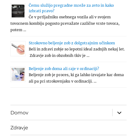
Čemu služijo pregradne mreže za avto in kako
izbrati pravo?
Če v prtljažniku osebnega vozila ali v svojem
tovornem kombiju pogosto prevažate različne vrste tovora,
potem …
Strokovno beljenje zob z dolgotrajnim učinkom
Beli in zdravi zobje so lepotni ideal zadnjih nekaj let.
Zdravje zob in obzobnih tkiv je …
Beljenje zob doma ali raje v ordinaciji?
Beljenje zob je proces, ki ga lahko izvajate kar doma
ali pa pri strokovnjaku v ordinaciji. …
expand
Domov
child
menu
Zdravje