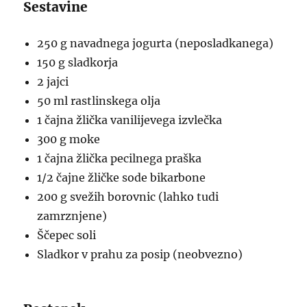
Sestavine
250 g navadnega jogurta (neposladkanega)
150 g sladkorja
2 jajci
50 ml rastlinskega olja
1 čajna žlička vanilijevega izvlečka
300 g moke
1 čajna žlička pecilnega praška
1/2 čajne žličke sode bikarbone
200 g svežih borovnic (lahko tudi
zamrznjene)
Ščepec soli
Sladkor v prahu za posip (neobvezno)