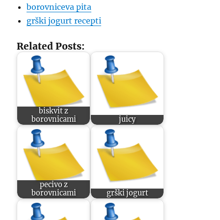
borovniceva pita
grški jogurt recepti
Related Posts:
biskvit z
borovnicami
juicy
pecivo z
borovnicami
grški jogurt