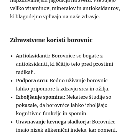
najzdravilnejših jagodičja na svetu. Vsebujejo
veliko vitaminov, mineralov in antioksidantov,
ki blagodejno vplivajo na naše zdravje.
Zdravstvene koristi borovnic
Antioksidanti:
Borovnice so bogate z
antioksidanti, ki ščitijo telo pred prostimi
radikali.
Podpora srcu:
Redno uživanje borovnic
lahko pripomore k zdravju srca in ožilja.
Izboljšanje spomina:
Nekatere študije so
pokazale, da borovnice lahko izboljšajo
kognitivne funkcije in spomin.
Uravnavanje krvnega sladkorja:
Borovnice
imajo nizek glikemični indeks, kar pomeni,