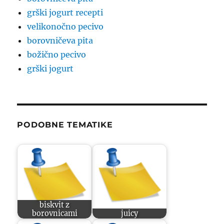
grški jogurt recepti
velikonočno pecivo
borovničeva pita
božično pecivo
grški jogurt
PODOBNE TEMATIKE
biskvit z
borovnicami
juicy