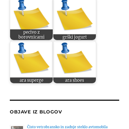
pecivo z
borovnicami
grški jogurt
ara superge
ara shoes
OBJAVE IZ BLOGOV
Čisto vetrobransko in zadnje steklo avtomobila