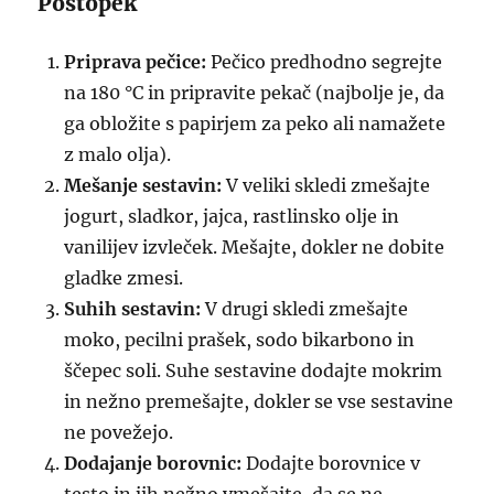
Postopek
Priprava pečice:
Pečico predhodno segrejte
na 180 °C in pripravite pekač (najbolje je, da
ga obložite s papirjem za peko ali namažete
z malo olja).
Mešanje sestavin:
V veliki skledi zmešajte
jogurt, sladkor, jajca, rastlinsko olje in
vanilijev izvleček. Mešajte, dokler ne dobite
gladke zmesi.
Suhih sestavin:
V drugi skledi zmešajte
moko, pecilni prašek, sodo bikarbono in
ščepec soli. Suhe sestavine dodajte mokrim
in nežno premešajte, dokler se vse sestavine
ne povežejo.
Dodajanje borovnic:
Dodajte borovnice v