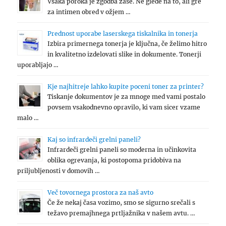
Vsaka poroka je zgodba zase. Ne glede na to, ali gre
za intimen obred v ožjem …
Prednost uporabe laserskega tiskalnika in tonerja
Izbira primernega tonerja je ključna, če želimo hitro
in kvalitetno izdelovati slike in dokumente. Tonerji
uporabljajo …
Kje najhitreje lahko kupite poceni toner za printer?
Tiskanje dokumentov je za mnoge med vami postalo
povsem vsakodnevno opravilo, ki vam sicer vzame
malo …
Kaj so infrardeči grelni paneli?
Infrardeči grelni paneli so moderna in učinkovita
oblika ogrevanja, ki postopoma pridobiva na
priljubljenosti v domovih …
Več tovornega prostora za naš avto
Če že nekaj časa vozimo, smo se sigurno srečali s
težavo premajhnega prtljažnika v našem avtu. …