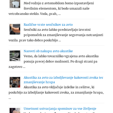
Med vožnjo z avtomobilom bomo izpostavljeni
številnim elementom, ki bodo umazali naše
vetrobransko steklo. Voda, prah, …
Različne vrste senčnikov za avto
Senčniki za avto lahko predstavljajo izvrstni
pripomoček za zmanjševanje segrevanja notranjosti
vozila. prav tako dobro poskrbijo …
Nasveti ob nakupu avto akustike
Vemo, da lahko tovarniško vgrajena avto akustika
ponuja precej dobre možnosti. Po drugi strani pa
zagotovo …
Akustika za avto za izboljševanje kakovosti zvoka ter
zmanjševanje hrupa
Akustika za avto vključuje izdelke in rešitve, ki
poskrbijo za izboljšanje kakovosti zvoka, za zmanjšanje hrupa,
…
Umetnost ustvarjanja spominov za vse življenje