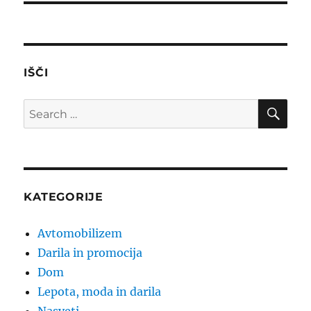
IŠČI
SE
Search
for:
KATEGORIJE
Avtomobilizem
Darila in promocija
Dom
Lepota, moda in darila