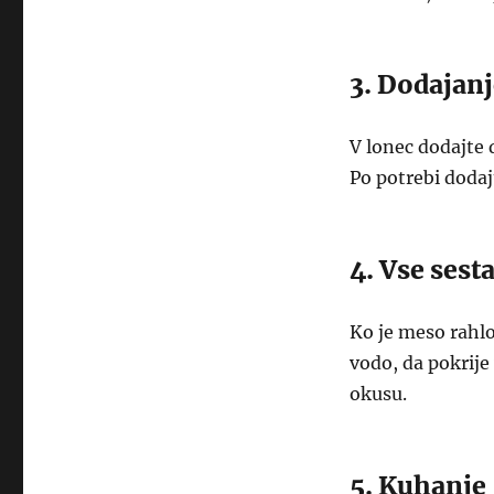
3. Dodajan
V lonec dodajte 
Po potrebi doda
4. Vse sest
Ko je meso rahlo 
vodo, da pokrije 
okusu.
5. Kuhanje