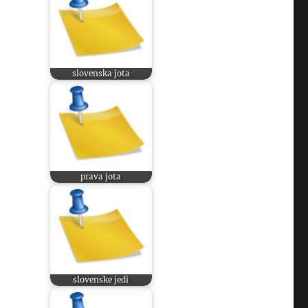
slovenska jota
prava jota
slovenske jedi