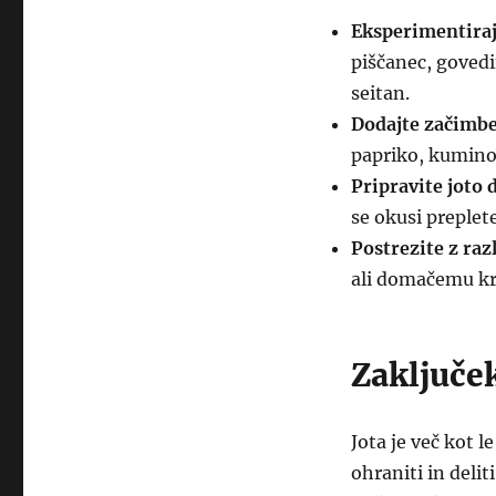
Eksperimentira
piščanec, govedin
seitan.
Dodajte začimbe
papriko, kumino 
Pripravite joto 
se okusi preplete
Postrezite z raz
ali domačemu k
Zaključe
Jota je več kot le
ohraniti in deli