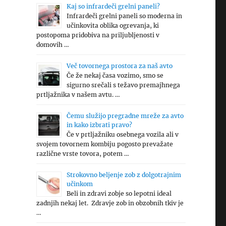
Kaj so infrardeči grelni paneli?
o
Infrardeči grelni paneli so moderna in
učinkovita oblika ogrevanja, ki
postopoma pridobiva na priljubljenosti v
domovih …
Več tovornega prostora za naš avto
Če že nekaj časa vozimo, smo se
sigurno srečali s težavo premajhnega
prtljažnika v našem avtu. …
Čemu služijo pregradne mreže za avto
in kako izbrati pravo?
Če v prtljažniku osebnega vozila ali v
svojem tovornem kombiju pogosto prevažate
različne vrste tovora, potem …
Strokovno beljenje zob z dolgotrajnim
učinkom
Beli in zdravi zobje so lepotni ideal
zadnjih nekaj let. Zdravje zob in obzobnih tkiv je
…