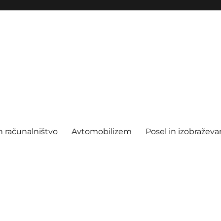
n računalništvo
Avtomobilizem
Posel in izobraževa