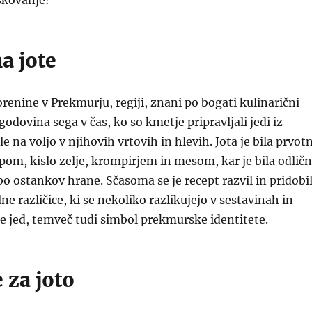
skovanje!
a jote
orenine v Prekmurju, regiji, znani po bogati kulinarični
zgodovina sega v čas, ko so kmetje pripravljali jedi iz
ile na voljo v njihovih vrtovih in hlevih. Jota je bila prvot
epom, kislo zelje, krompirjem in mesom, kar je bila odlič
bo ostankov hrane. Sčasoma se je recept razvil in pridobi
ne različice, ki se nekoliko razlikujejo v sestavinah in
 le jed, temveč tudi simbol prekmurske identitete.
 za joto