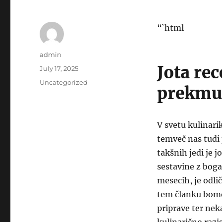
“`html
Author
admin
Jota rec
Posted
July 17, 2025
on
Categories
Uncategorized
prekmu
V svetu kulinari
temveč nas tudi 
takšnih jedi je 
sestavine z bogat
mesecih, je odlič
tem članku bomo
priprave ter nek