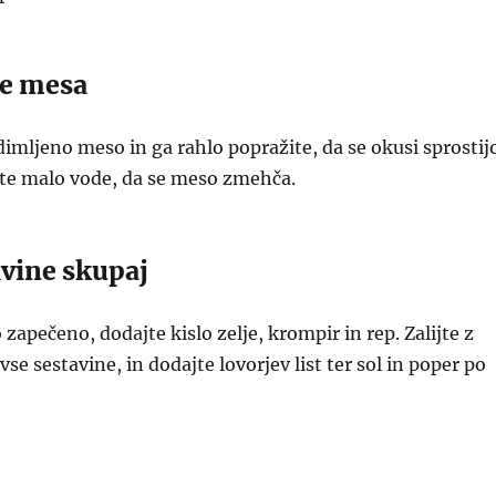
je mesa
dimljeno meso in ga rahlo popražite, da se okusi sprostij
jte malo vode, da se meso zmehča.
avine skupaj
zapečeno, dodajte kislo zelje, krompir in rep. Zalijte z
vse sestavine, in dodajte lovorjev list ter sol in poper po