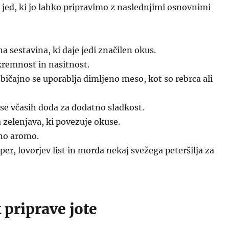
a jed, ki jo lahko pripravimo z naslednjimi osnovnimi
a sestavina, ki daje jedi značilen okus.
remnost in nasitnost.
bičajno se uporablja dimljeno meso, kot so rebrca ali
 se včasih doda za dodatno sladkost.
zelenjava, ki povezuje okuse.
no aromo.
per, lovorjev list in morda nekaj svežega peteršilja za
 priprave jote