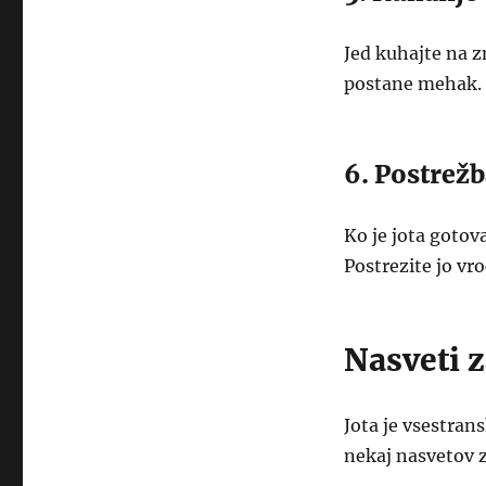
Jed kuhajte na z
postane mehak. 
6. Postrežb
Ko je jota gotova
Postrezite jo vr
Nasveti z
Jota je vsestrans
nekaj nasvetov z