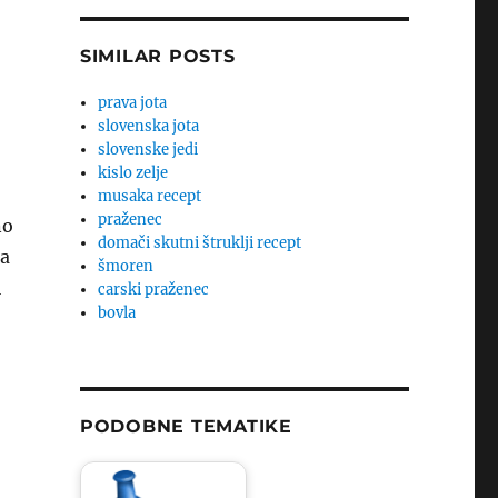
SIMILAR POSTS
prava jota
slovenska jota
slovenske jedi
kislo zelje
musaka recept
praženec
no
domači skutni štruklji recept
na
šmoren
l
carski praženec
bovla
PODOBNE TEMATIKE