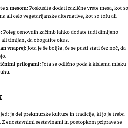
jte z mesom:
Poskusite dodati različne vrste mesa, kot s
a ali celo vegetarijanske alternative, kot so tofu ali
:
Poleg osnovnih začimb lahko dodate tudi dimljeno
ali timijan, da obogatite okus.
dan vnaprej:
Jota je še boljša, če se pusti stati čez noč, da
jo.
ličnimi prilogami:
Jota se odlično poda k kislemu mleku
ruhu.
k
 jed; je del prekmurske kulture in tradicije, ki jo je treba
ti. Z enostavnimi sestavinami in postopkom priprave se