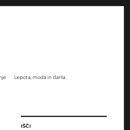
nje
Lepota, moda in darila
IŠČI