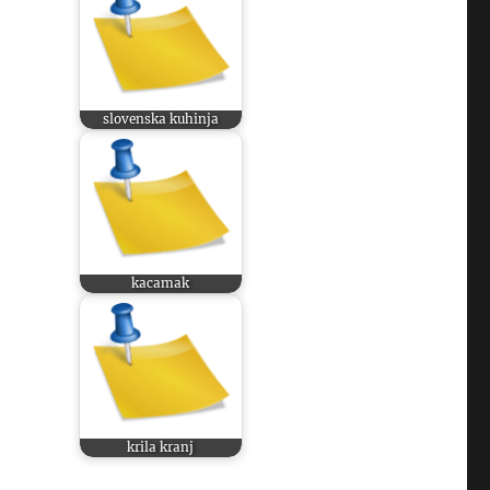
slovenska kuhinja
kacamak
krila kranj