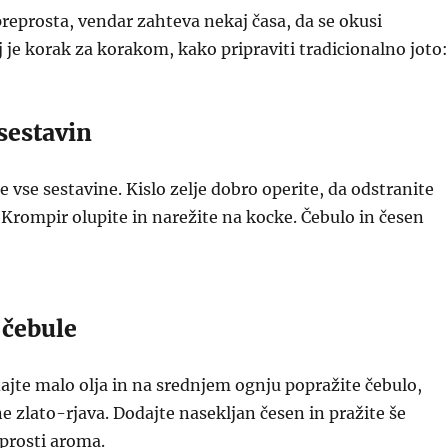
 preprosta, vendar zahteva nekaj časa, da se okusi
j je korak za korakom, kako pripraviti tradicionalno joto:
 sestavin
e vse sestavine. Kislo zelje dobro operite, da odstranite
 Krompir olupite in narežite na kocke. Čebulo in česen
 čebule
dajte malo olja in na srednjem ognju popražite čebulo,
e zlato-rjava. Dodajte nasekljan česen in pražite še
prosti aroma.