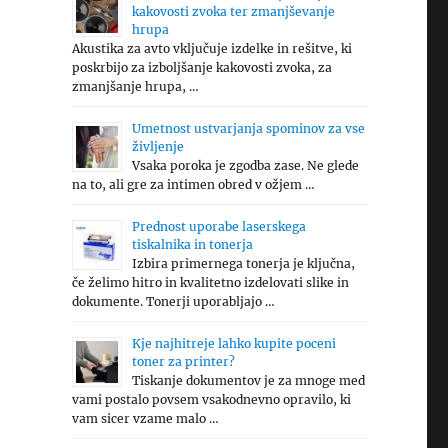
kakovosti zvoka ter zmanjševanje
hrupa
Akustika za avto vključuje izdelke in rešitve, ki
poskrbijo za izboljšanje kakovosti zvoka, za
zmanjšanje hrupa, …
Umetnost ustvarjanja spominov za vse
življenje
Vsaka poroka je zgodba zase. Ne glede
na to, ali gre za intimen obred v ožjem …
Prednost uporabe laserskega
tiskalnika in tonerja
Izbira primernega tonerja je ključna,
če želimo hitro in kvalitetno izdelovati slike in
dokumente. Tonerji uporabljajo …
Kje najhitreje lahko kupite poceni
toner za printer?
Tiskanje dokumentov je za mnoge med
vami postalo povsem vsakodnevno opravilo, ki
vam sicer vzame malo …