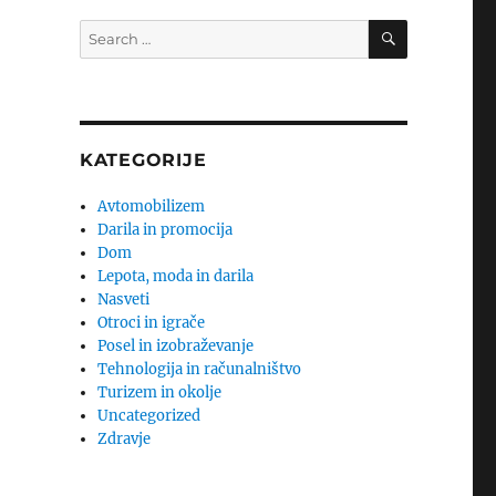
SEARCH
Search
for:
KATEGORIJE
Avtomobilizem
Darila in promocija
Dom
Lepota, moda in darila
Nasveti
Otroci in igrače
Posel in izobraževanje
Tehnologija in računalništvo
Turizem in okolje
Uncategorized
Zdravje