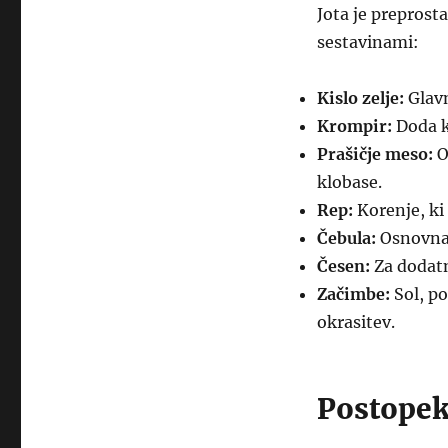
Jota je preprost
sestavinami:
Kislo zelje:
Glavn
Krompir:
Doda k
Prašičje meso:
O
klobase.
Rep:
Korenje, ki
Čebula:
Osnovna 
Česen:
Za dodat
Začimbe:
Sol, po
okrasitev.
Postopek