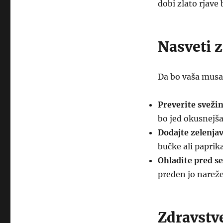
dobi zlato rjave 
Nasveti 
Da bo vaša musa
Preverite svežin
bo jed okusnejša
Dodajte zelenjav
bučke ali paprik
Ohladite pred s
preden jo narežet
Zdravstv