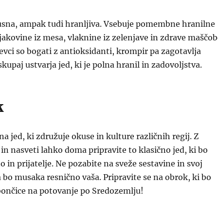
usna, ampak tudi hranljiva. Vsebuje pomembne hranilne
ljakovine iz mesa, vlaknine iz zelenjave in zdrave maščob
čevci so bogati z antioksidanti, krompir pa zagotavlja
skupaj ustvarja jed, ki je polna hranil in zadovoljstva.
k
a jed, ki združuje okuse in kulture različnih regij. Z
n nasveti lahko doma pripravite to klasično jed, ki bo
 in prijatelje. Ne pozabite na sveže sestavine in svoj
a bo musaka resnično vaša. Pripravite se na obrok, ki bo
bončice na potovanje po Sredozemlju!