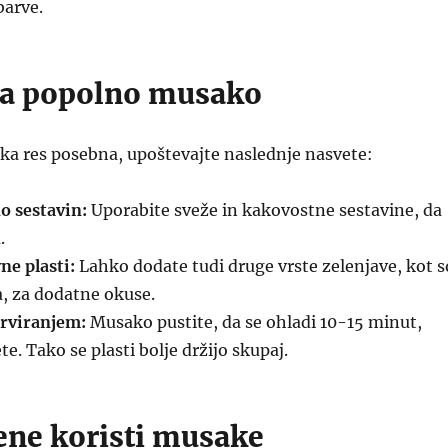
barve.
za popolno musako
ka res posebna, upoštevajte naslednje nasvete:
o sestavin:
Uporabite sveže in kakovostne sestavine, da
.
ne plasti:
Lahko dodate tudi druge vrste zelenjave, kot s
a, za dodatne okuse.
erviranjem:
Musako pustite, da se ohladi 10-15 minut,
e. Tako se plasti bolje držijo skupaj.
ene koristi musake