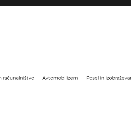
n računalništvo
Avtomobilizem
Posel in izobraževa