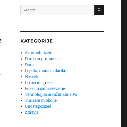
SEARCH
Search
for:
z
KATEGORIJE
Avtomobilizem
Darila in promocija
Dom
Lepota, moda in darila
t
Nasveti
Otroci in igrače
Posel in izobraževanje
Tehnologija in računalništvo
Turizem in okolje
Uncategorized
Zdravje