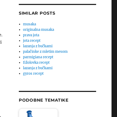
SIMILAR POSTS
musaka
originalna musaka
e.
prava jota
jota recept
i
lazanja z bučkami
palačinke z mletim mesom
parmigiana recept
fižolovka recept
lazanja z bučkami
gyros recept
PODOBNE TEMATIKE