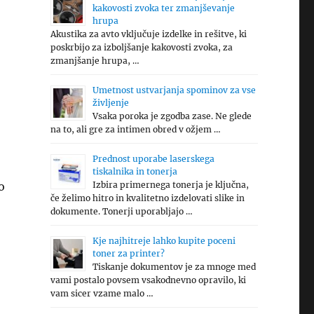
kakovosti zvoka ter zmanjševanje
hrupa
Akustika za avto vključuje izdelke in rešitve, ki
poskrbijo za izboljšanje kakovosti zvoka, za
zmanjšanje hrupa, …
Umetnost ustvarjanja spominov za vse
življenje
Vsaka poroka je zgodba zase. Ne glede
na to, ali gre za intimen obred v ožjem …
Prednost uporabe laserskega
tiskalnika in tonerja
o
Izbira primernega tonerja je ključna,
če želimo hitro in kvalitetno izdelovati slike in
dokumente. Tonerji uporabljajo …
Kje najhitreje lahko kupite poceni
toner za printer?
Tiskanje dokumentov je za mnoge med
vami postalo povsem vsakodnevno opravilo, ki
vam sicer vzame malo …