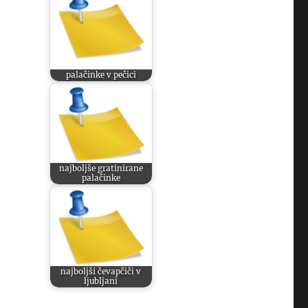
palačinke v pečici
najboljše gratinirane
palačinke
najboljši čevapčiči v
ljubljani