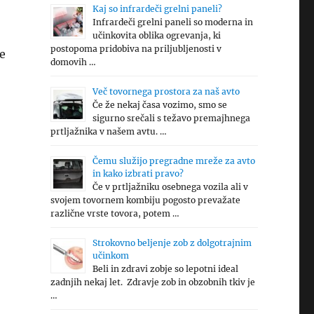
Kaj so infrardeči grelni paneli?
Infrardeči grelni paneli so moderna in
učinkovita oblika ogrevanja, ki
postopoma pridobiva na priljubljenosti v
e
domovih …
Več tovornega prostora za naš avto
Če že nekaj časa vozimo, smo se
sigurno srečali s težavo premajhnega
prtljažnika v našem avtu. …
Čemu služijo pregradne mreže za avto
in kako izbrati pravo?
Če v prtljažniku osebnega vozila ali v
svojem tovornem kombiju pogosto prevažate
različne vrste tovora, potem …
Strokovno beljenje zob z dolgotrajnim
učinkom
Beli in zdravi zobje so lepotni ideal
zadnjih nekaj let. Zdravje zob in obzobnih tkiv je
…