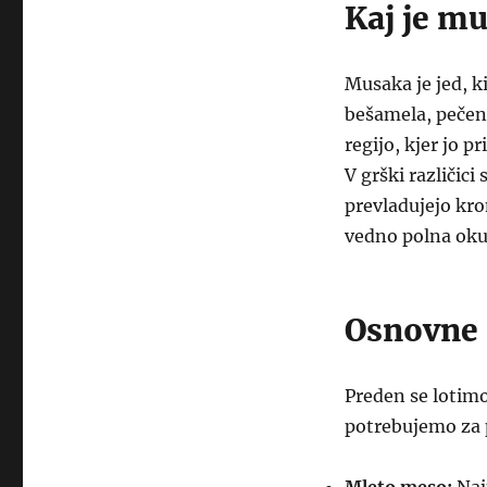
Kaj je m
Musaka je jed, ki
bešamela, pečena
regijo, kjer jo 
V grški različici
prevladujejo kro
vedno polna okus
Osnovne 
Preden se lotimo
potrebujemo za 