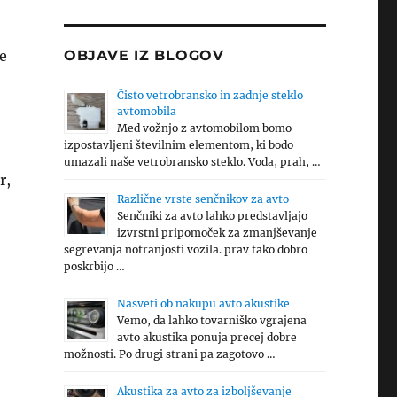
te
OBJAVE IZ BLOGOV
Čisto vetrobransko in zadnje steklo
avtomobila
Med vožnjo z avtomobilom bomo
izpostavljeni številnim elementom, ki bodo
umazali naše vetrobransko steklo. Voda, prah, …
r,
Različne vrste senčnikov za avto
Senčniki za avto lahko predstavljajo
izvrstni pripomoček za zmanjševanje
segrevanja notranjosti vozila. prav tako dobro
poskrbijo …
Nasveti ob nakupu avto akustike
Vemo, da lahko tovarniško vgrajena
avto akustika ponuja precej dobre
možnosti. Po drugi strani pa zagotovo …
Akustika za avto za izboljševanje