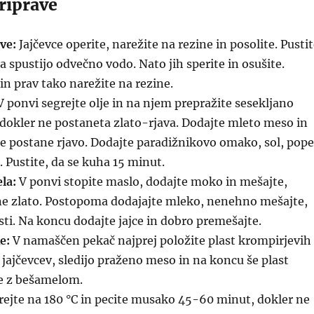
riprave
ve:
Jajčevce operite, narežite na rezine in posolite. Pusti
a spustijo odvečno vodo. Nato jih sperite in osušite.
in prav tako narežite na rezine.
 ponvi segrejte olje in na njem prepražite sesekljano
 dokler ne postaneta zlato-rjava. Dodajte mleto meso in
ne postane rjavo. Dodajte paradižnikovo omako, sol, pope
. Pustite, da se kuha 15 minut.
la:
V ponvi stopite maslo, dodajte moko in mešajte,
ne zlato. Postopoma dodajajte mleko, nenehno mešajte,
sti. Na koncu dodajte jajce in dobro premešajte.
e:
V namaščen pekač najprej položite plast krompirjevih
t jajčevcev, sledijo praženo meso in na koncu še plast
jte z bešamelom.
rejte na 180 °C in pecite musako 45-60 minut, dokler ne