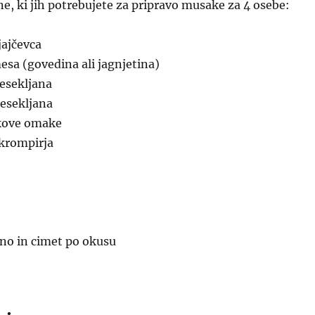
ne, ki jih potrebujete za pripravo musake za 4 osebe:
jajčevca
sa (govedina ali jagnjetina)
sesekljana
sesekljana
ikove omake
 krompirja
ano in cimet po okusu