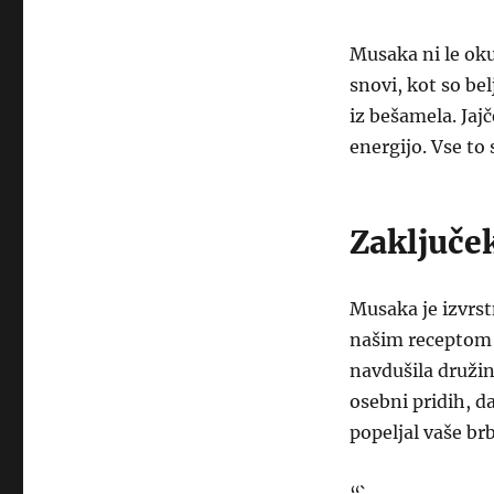
Musaka ni le ok
snovi, kot so be
iz bešamela. Jaj
energijo. Vse to 
Zaključe
Musaka je izvrstn
našim receptom i
navdušila družino
osebni pridih, d
popeljal vaše br