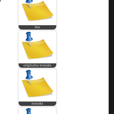
a
bea
originalna musaka
musaka