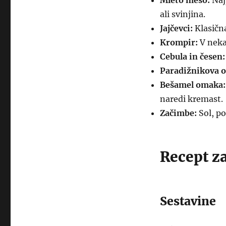
Mleto meso:
Naj
ali svinjina.
Jajčevci:
Klasična
Krompir:
V nekat
Cebula in česen:
Paradižnikova 
Bešamel omaka:
naredi kremast.
Začimbe:
Sol, po
Recept z
Sestavine