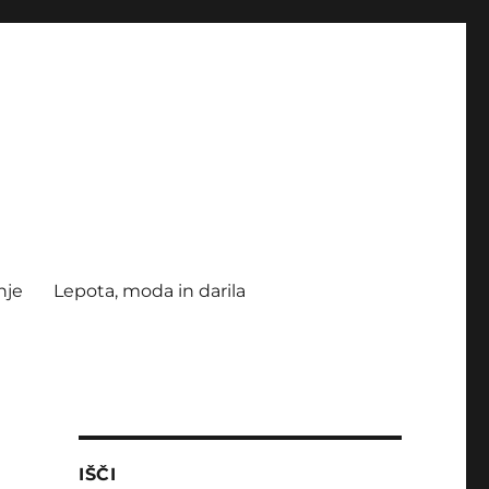
nje
Lepota, moda in darila
IŠČI