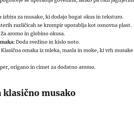
pogosteje se uporablja govedina, lahko pa tudi jagnjetin
 izbira za musako, ki dodajo bogat okus in teksturo.
erih različicah se krompir uporablja kot osnovna plast.
Za aromo in globino okusa.
omaka:
Doda svežino in kislo noto.
Klasična omaka iz mleka, masla in moke, ki vrh musake
per, origano in cimet za dodatno aromo.
a klasično musako