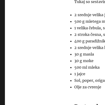
Tukaj so sestavi
2 srednje velika 
500 g mletega me
1 velika čebula, 
2 stroka česna, 
400 g paradižn
2 srednje velika
30 g masla
30 g moke
500 ml mleka
1 jajce
Sol, poper, orig
Olje za cvrenje