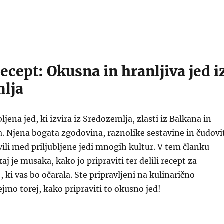
cept: Okusna in hranljiva jed i
lja
ljena jed, ki izvira iz Sredozemlja, zlasti iz Balkana in
. Njena bogata zgodovina, raznolike sestavine in čudovi
vili med priljubljene jedi mnogih kultur. V tem članku
aj je musaka, kako jo pripraviti ter delili recept za
 ki vas bo očarala. Ste pripravljeni na kulinarično
jmo torej, kako pripraviti to okusno jed!