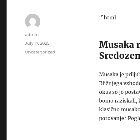
“`html
Author
admin
Musaka re
Posted
July 17, 2025
on
Categories
Uncategorized
Sredozem
Musaka je priljub
Bližnjega vzhoda
okus so jo posta
bomo raziskali, k
klasično musako,
potovanje? Pogle