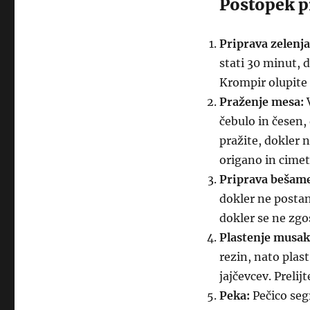
Postopek p
Priprava zelenja
stati 30 minut, d
Krompir olupite 
Praženje mesa:
V
čebulo in česen,
pražite, dokler 
origano in cimet
Priprava bešame
dokler ne posta
dokler se ne zgo
Plastenje musak
rezin, nato plas
jajčevcev. Preli
Peka:
Pečico seg