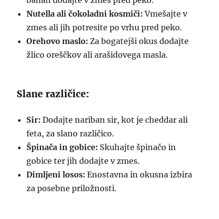
banan dodajte v zmes pred peko.
Nutella ali čokoladni kosmiči:
Vmešajte v
zmes ali jih potresite po vrhu pred peko.
Orehovo maslo:
Za bogatejši okus dodajte
žlico oreščkov ali arašidovega masla.
Slane različice:
Sir:
Dodajte nariban sir, kot je cheddar ali
feta, za slano različico.
Špinača in gobice:
Skuhajte špinačo in
gobice ter jih dodajte v zmes.
Dimljeni losos:
Enostavna in okusna izbira
za posebne priložnosti.