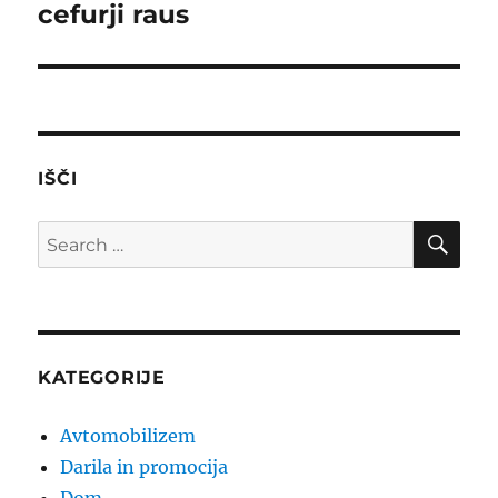
cefurji raus
Next
post:
IŠČI
SE
Search
for:
KATEGORIJE
Avtomobilizem
Darila in promocija