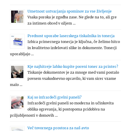
Umetnost ustvarjanja spominov za vse življenje
Vsaka poroka je zgodba zase. Ne glede na to, ali gre
za intimen obred v ožjem …
Prednost uporabe laserskega tiskalnika in tonerja
Izbira primernega tonerja je ključna, če želimo hitro
in kvalitetno izdelovati slike in dokumente. Tonerji
uporabljajo …
Kje najhitreje lahko kupite poceni toner za printer?
Tiskanje dokumentov je za mnoge med vami postalo
povsem vsakodnevno opravilo, ki vam sicer vzame
malo …
Kaj so infrardeči grelni paneli?
Infrardeči grelni paneli so moderna in učinkovita
oblika ogrevanja, ki postopoma pridobiva na
priljubljenosti v domovih …
Več tovornega prostora za naš avto