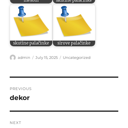
mesom
skutine palacinke
skutine palačinke
sirove palačinke
Author
Posted
Categories
admin
July 15, 2025
Uncategorized
on
Post
PREVIOUS
navigation
dekor
Previous
post:
NEXT