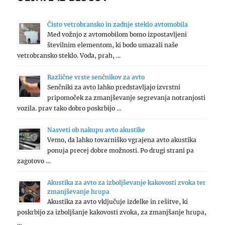
Čisto vetrobransko in zadnje steklo avtomobila
Med vožnjo z avtomobilom bomo izpostavljeni
številnim elementom, ki bodo umazali naše
vetrobransko steklo. Voda, prah, …
Različne vrste senčnikov za avto
Senčniki za avto lahko predstavljajo izvrstni
pripomoček za zmanjševanje segrevanja notranjosti
vozila. prav tako dobro poskrbijo …
Nasveti ob nakupu avto akustike
Vemo, da lahko tovarniško vgrajena avto akustika
ponuja precej dobre možnosti. Po drugi strani pa
zagotovo …
Akustika za avto za izboljševanje kakovosti zvoka ter
zmanjševanje hrupa
Akustika za avto vključuje izdelke in rešitve, ki
poskrbijo za izboljšanje kakovosti zvoka, za zmanjšanje hrupa,
…