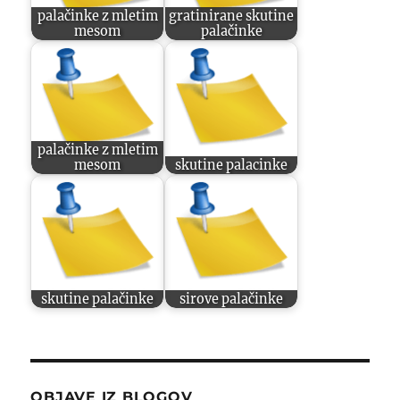
palačinke z mletim
gratinirane skutine
mesom
palačinke
palačinke z mletim
mesom
skutine palacinke
skutine palačinke
sirove palačinke
OBJAVE IZ BLOGOV