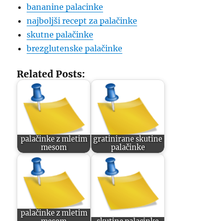
bananine palacinke
najboljši recept za palačinke
skutne palačinke
brezglutenske palačinke
Related Posts:
palačinke z mletim
gratinirane skutine
mesom
palačinke
palačinke z mletim