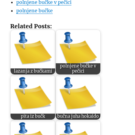
polnjene bučke v pečici
polnjene bučke
Related Posts:
polnjene bučke v
lazanja z bučkami
pečici
pita iz bučk
bučna juha hokaido