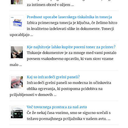
za intimen obred v ožjem …
Prednost uporabe laserskega tiskalnika in tonerja
Izbira primernega tonerja je ključna, če želimo hitro
in kvalitetno izdelovati slike in dokumente. Tonerji
uporabljajo …
Kje najhitreje lahko kupite poceni toner za printer?
Tiskanje dokumentov je za mnoge med vami postalo
povsem vsakodnevno opravilo, ki vam sicer vzame
malo …
Kaj so infrardeči grelni paneli?
Infrardeči grelni paneli so moderna in učinkovita
oblika ogrevanja, ki postopoma pridobiva na
priljubljenosti v domovih …
Več tovornega prostora za naš avto
Če že nekaj časa vozimo, smo se sigurno srečali s
težavo premajhnega prtljažnika v našem avtu. …