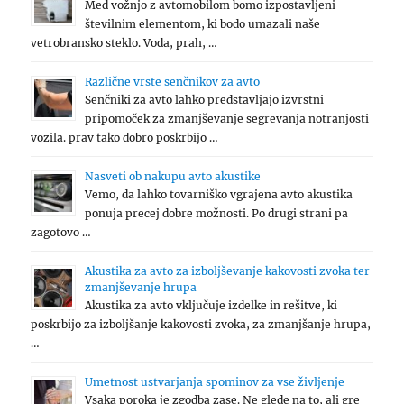
Med vožnjo z avtomobilom bomo izpostavljeni
številnim elementom, ki bodo umazali naše
vetrobransko steklo. Voda, prah, …
Različne vrste senčnikov za avto
Senčniki za avto lahko predstavljajo izvrstni
pripomoček za zmanjševanje segrevanja notranjosti
vozila. prav tako dobro poskrbijo …
Nasveti ob nakupu avto akustike
Vemo, da lahko tovarniško vgrajena avto akustika
ponuja precej dobre možnosti. Po drugi strani pa
zagotovo …
Akustika za avto za izboljševanje kakovosti zvoka ter
zmanjševanje hrupa
Akustika za avto vključuje izdelke in rešitve, ki
poskrbijo za izboljšanje kakovosti zvoka, za zmanjšanje hrupa,
…
Umetnost ustvarjanja spominov za vse življenje
Vsaka poroka je zgodba zase. Ne glede na to, ali gre