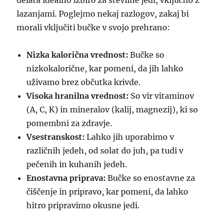
delata idealno izbiro za številne jedi, vključno z
lazanjami. Poglejmo nekaj razlogov, zakaj bi
morali vključiti bučke v svojo prehrano:
Nizka kalorična vrednost:
Bučke so
nizkokalorične, kar pomeni, da jih lahko
uživamo brez občutka krivde.
Visoka hranilna vrednost:
So vir vitaminov
(A, C, K) in mineralov (kalij, magnezij), ki so
pomembni za zdravje.
Vsestranskost:
Lahko jih uporabimo v
različnih jedeh, od solat do juh, pa tudi v
pečenih in kuhanih jedeh.
Enostavna priprava:
Bučke so enostavne za
čiščenje in pripravo, kar pomeni, da lahko
hitro pripravimo okusne jedi.