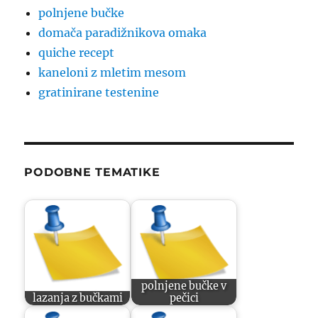
polnjene bučke
domača paradižnikova omaka
quiche recept
kaneloni z mletim mesom
gratinirane testenine
PODOBNE TEMATIKE
polnjene bučke v
lazanja z bučkami
pečici