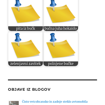
pita iz bučk
bučna juha hokaido
zelenjavni zavitek
polnjene bučke
OBJAVE IZ BLOGOV
Čisto vetrobransko in zadnje steklo avtomobila