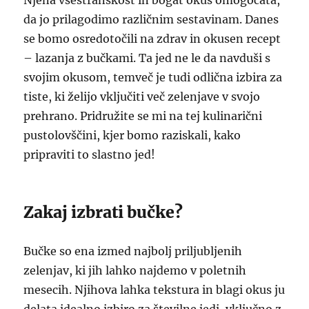
Njena vsestranskost in bogat okus omogočata,
da jo prilagodimo različnim sestavinam. Danes
se bomo osredotočili na zdrav in okusen recept
– lazanja z bučkami. Ta jed ne le da navduši s
svojim okusom, temveč je tudi odlična izbira za
tiste, ki želijo vključiti več zelenjave v svojo
prehrano. Pridružite se mi na tej kulinarični
pustolovščini, kjer bomo raziskali, kako
pripraviti to slastno jed!
Zakaj izbrati bučke?
Bučke so ena izmed najbolj priljubljenih
zelenjav, ki jih lahko najdemo v poletnih
mesecih. Njihova lahka tekstura in blagi okus ju