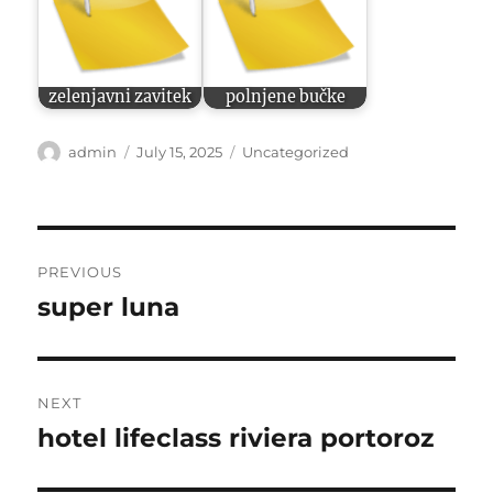
zelenjavni zavitek
polnjene bučke
Author
Posted
Categories
admin
July 15, 2025
Uncategorized
on
Post
PREVIOUS
navigation
super luna
Previous
post:
NEXT
hotel lifeclass riviera portoroz
Next
post: