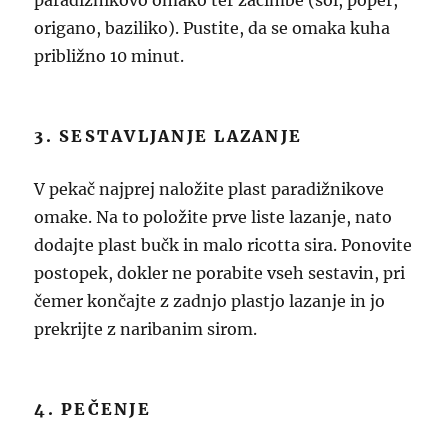
paradižnikovo omako ter začimbe (sol, poper,
origano, baziliko). Pustite, da se omaka kuha
približno 10 minut.
3. SESTAVLJANJE LAZANJE
V pekač najprej naložite plast paradižnikove
omake. Na to položite prve liste lazanje, nato
dodajte plast bučk in malo ricotta sira. Ponovite
postopek, dokler ne porabite vseh sestavin, pri
čemer končajte z zadnjo plastjo lazanje in jo
prekrijte z naribanim sirom.
4. PEČENJE