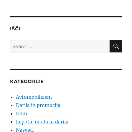
IŠČI
SE
Search
for:
KATEGORIJE
Avtomobilizem
Darila in promocija
Dom
Lepota, moda in darila
Nasveti