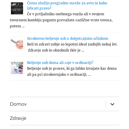
Čemu služijo pregradne mreže za avto in kako
izbrati pravo?
Če v prtljažniku osebnega vozila ali v svojem
tovornem kombiju pogosto prevažate različne vrste tovora,
potem …
Strokovno beljenje zob z dolgotrajnim učinkom
Beli in zdravi zobje so lepotni ideal zadnjih nekaj let.
Zdravje zob in obzobnih tkiv je …
Beljenje zob doma ali raje v ordinaciji?
Beljenje zob je proces, ki ga lahko izvajate kar doma
ali pa pri strokovnjaku v ordinaciji. …
expand
Domov
child
menu
Zdravje