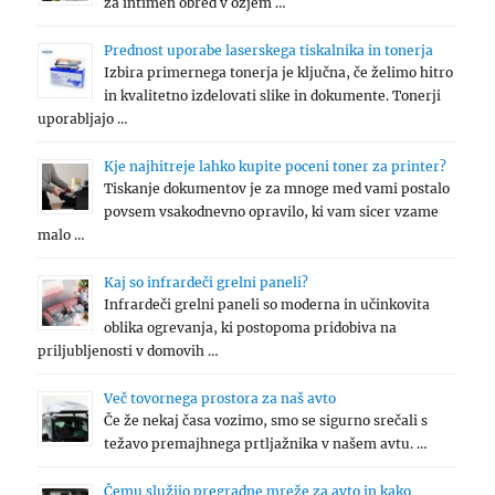
za intimen obred v ožjem …
Prednost uporabe laserskega tiskalnika in tonerja
Izbira primernega tonerja je ključna, če želimo hitro
in kvalitetno izdelovati slike in dokumente. Tonerji
uporabljajo …
Kje najhitreje lahko kupite poceni toner za printer?
Tiskanje dokumentov je za mnoge med vami postalo
povsem vsakodnevno opravilo, ki vam sicer vzame
malo …
Kaj so infrardeči grelni paneli?
Infrardeči grelni paneli so moderna in učinkovita
oblika ogrevanja, ki postopoma pridobiva na
priljubljenosti v domovih …
Več tovornega prostora za naš avto
Če že nekaj časa vozimo, smo se sigurno srečali s
težavo premajhnega prtljažnika v našem avtu. …
Čemu služijo pregradne mreže za avto in kako