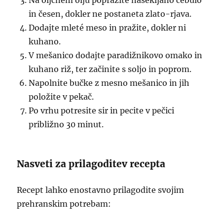
Na oljčnem olju popražite nasekljano čebulo
in česen, dokler ne postaneta zlato-rjava.
Dodajte mleté meso in pražite, dokler ni
kuhano.
V mešanico dodajte paradižnikovo omako in
kuhano riž, ter začinite s soljo in poprom.
Napolnite bučke z mesno mešanico in jih
položite v pekač.
Po vrhu potresite sir in pecite v pečici
približno 30 minut.
Nasveti za prilagoditev recepta
Recept lahko enostavno prilagodite svojim
prehranskim potrebam: