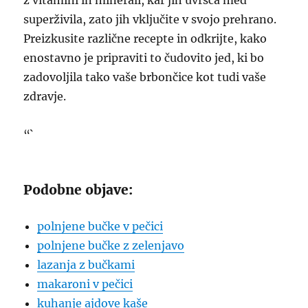
z vitamini in minerali, kar jih uvršča med
superživila, zato jih vključite v svojo prehrano.
Preizkusite različne recepte in odkrijte, kako
enostavno je pripraviti to čudovito jed, ki bo
zadovoljila tako vaše brbončice kot tudi vaše
zdravje.
“`
Podobne objave:
polnjene bučke v pečici
polnjene bučke z zelenjavo
lazanja z bučkami
makaroni v pečici
kuhanje ajdove kaše