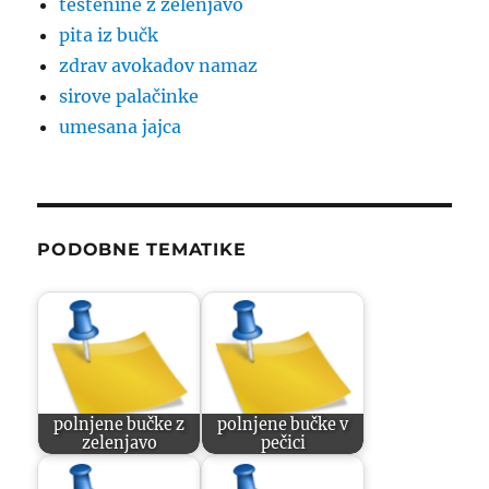
testenine z zelenjavo
pita iz bučk
zdrav avokadov namaz
sirove palačinke
umesana jajca
PODOBNE TEMATIKE
polnjene bučke z
polnjene bučke v
zelenjavo
pečici