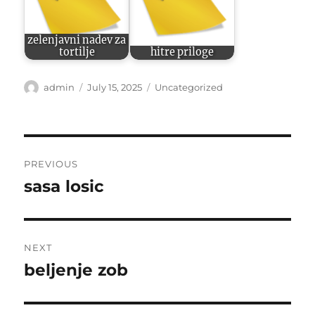
zelenjavni nadev za
tortilje
hitre priloge
Author
Posted
Categories
admin
July 15, 2025
Uncategorized
on
Post
PREVIOUS
navigation
sasa losic
Previous
post:
NEXT
beljenje zob
Next
post: