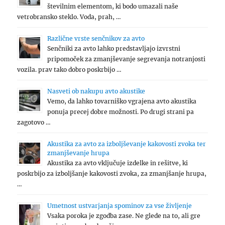
številnim elementom, ki bodo umazali naše
vetrobransko steklo. Voda, prah, …
Različne vrste senčnikov za avto
Senčniki za avto lahko predstavljajo izvrstni
pripomoček za zmanjševanje segrevanja notranjosti
vozila. prav tako dobro poskrbijo …
Nasveti ob nakupu avto akustike
Vemo, da lahko tovarniško vgrajena avto akustika
ponuja precej dobre možnosti. Po drugi strani pa
zagotovo …
Akustika za avto za izboljševanje kakovosti zvoka ter
zmanjševanje hrupa
Akustika za avto vključuje izdelke in rešitve, ki
poskrbijo za izboljšanje kakovosti zvoka, za zmanjšanje hrupa,
…
Umetnost ustvarjanja spominov za vse življenje
Vsaka poroka je zgodba zase. Ne glede na to, ali gre