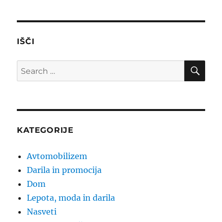
IŠČI
SE
Search
for:
KATEGORIJE
Avtomobilizem
Darila in promocija
Dom
Lepota, moda in darila
Nasveti