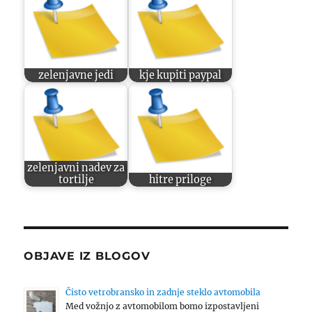
zelenjavne jedi
kje kupiti paypal
zelenjavni nadev za
tortilje
hitre priloge
OBJAVE IZ BLOGOV
Čisto vetrobransko in zadnje steklo avtomobila
Med vožnjo z avtomobilom bomo izpostavljeni