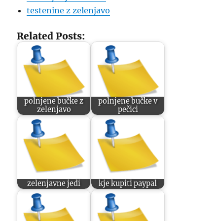
testenine z zelenjavo
Related Posts:
polnjene bučke z
polnjene bučke v
zelenjavo
pečici
zelenjavne jedi
kje kupiti paypal