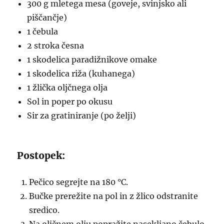
300 g mletega mesa (goveje, svinjsko ali
piščančje)
1 čebula
2 stroka česna
1 skodelica paradižnikove omake
1 skodelica riža (kuhanega)
1 žlička oljčnega olja
Sol in poper po okusu
Sir za gratiniranje (po želji)
Postopek:
Pečico segrejte na 180 °C.
Bučke prerežite na pol in z žlico odstranite
sredico.