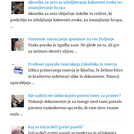
Akustika za avto za izboljševanje kakovosti zvoka ter
zmanjševanje hrupa
Akustika za avto vključuje izdelke in rešitve, ki
poskrbijo za izboljšanje kakovosti zvoka, za zmanjšanje hrupa,
…
Umetnost ustvarjanja spominov za vse življenje
Vsaka poroka je zgodba zase. Ne glede na to, ali gre
za intimen obred v ožjem …
Prednost uporabe laserskega tiskalnika in tonerja
Izbira primernega tonerja je ključna, če želimo hitro
in kvalitetno izdelovati slike in dokumente. Tonerji
uporabljajo …
Kje najhitreje lahko kupite poceni toner za printer?
Tiskanje dokumentov je za mnoge med vami postalo
povsem vsakodnevno opravilo, ki vam sicer vzame
malo …
Kaj so infrardeči grelni paneli?
Infrardeči grelni paneli so moderna in učinkovita