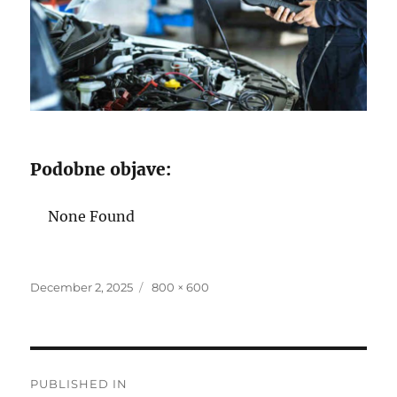
Podobne objave:
None Found
Posted
Full
December 2, 2025
800 × 600
on
size
Post
PUBLISHED IN