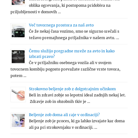
oblika ogrevanja, ki postopoma pridobiva na
priljubljenosti v domovih …
Več tovornega prostora za naš avto
Če že nekaj časa vozimo, smo se sigurno srečali s
težavo premajhnega prtljažnika v našem avtu. …
Čemu služijo pregradne mreže za avto in kako
izbrati pravo?
Če v prtljažniku osebnega vozila ali v svojem
tovornem kombiju pogosto prevažate različne vrste tovora,
potem …
Strokovno beljenje zob z dolgotrajnim učinkom
Beli in zdravi zobje so lepotni ideal zadnjih nekaj let.
Zdravje zob in obzobnih tkiv je …
Beljenje zob doma ali raje v ordinaciji?
Beljenje zob je proces, ki ga lahko izvajate kar doma
ali pa pri strokovnjaku v ordinaciji. …