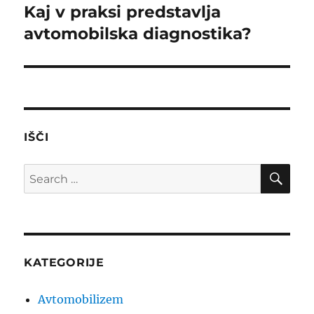
navigation
Kaj v praksi predstavlja
avtomobilska diagnostika?
IŠČI
SE
Search
for:
KATEGORIJE
Avtomobilizem