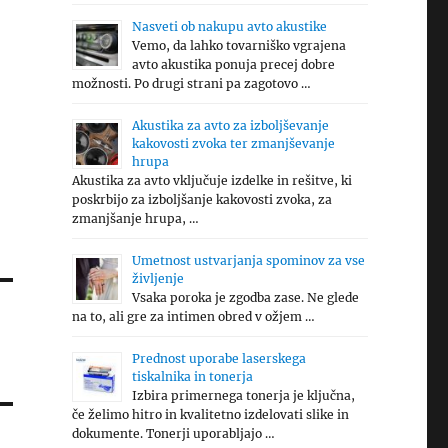
Nasveti ob nakupu avto akustike
Vemo, da lahko tovarniško vgrajena
avto akustika ponuja precej dobre
možnosti. Po drugi strani pa zagotovo …
Akustika za avto za izboljševanje
kakovosti zvoka ter zmanjševanje
hrupa
Akustika za avto vključuje izdelke in rešitve, ki
poskrbijo za izboljšanje kakovosti zvoka, za
zmanjšanje hrupa, …
Umetnost ustvarjanja spominov za vse
življenje
Vsaka poroka je zgodba zase. Ne glede
na to, ali gre za intimen obred v ožjem …
Prednost uporabe laserskega
tiskalnika in tonerja
Izbira primernega tonerja je ključna,
če želimo hitro in kvalitetno izdelovati slike in
dokumente. Tonerji uporabljajo …