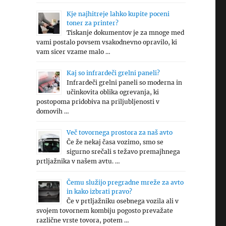
Kje najhitreje lahko kupite poceni
toner za printer?
Tiskanje dokumentov je za mnoge med
vami postalo povsem vsakodnevno opravilo, ki
vam sicer vzame malo …
Kaj so infrardeči grelni paneli?
Infrardeči grelni paneli so moderna in
učinkovita oblika ogrevanja, ki
postopoma pridobiva na priljubljenosti v
domovih …
Več tovornega prostora za naš avto
Če že nekaj časa vozimo, smo se
sigurno srečali s težavo premajhnega
prtljažnika v našem avtu. …
Čemu služijo pregradne mreže za avto
in kako izbrati pravo?
Če v prtljažniku osebnega vozila ali v
svojem tovornem kombiju pogosto prevažate
različne vrste tovora, potem …