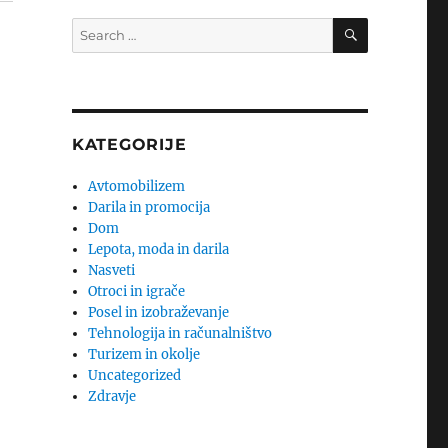
SEARCH
Search
for:
KATEGORIJE
Avtomobilizem
Darila in promocija
Dom
Lepota, moda in darila
Nasveti
Otroci in igrače
Posel in izobraževanje
Tehnologija in računalništvo
Turizem in okolje
Uncategorized
Zdravje