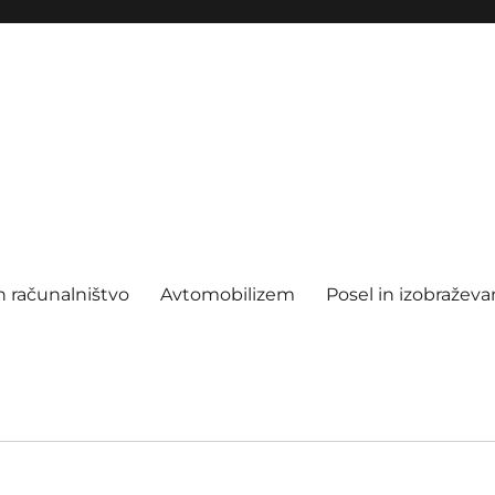
n računalništvo
Avtomobilizem
Posel in izobraževa