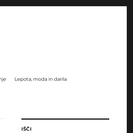
nje
Lepota, moda in darila
IŠČI