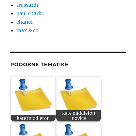
trussardi
paul shark
chanel
max & co
PODOBNE TEMATIKE
kate middleton
kate middleton
novice