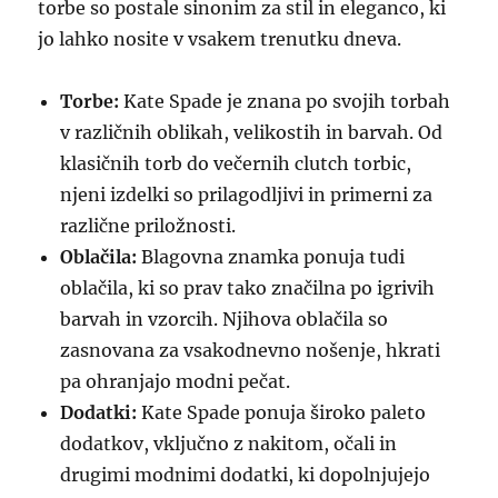
torbe so postale sinonim za stil in eleganco, ki
jo lahko nosite v vsakem trenutku dneva.
Torbe:
Kate Spade je znana po svojih torbah
v različnih oblikah, velikostih in barvah. Od
klasičnih torb do večernih clutch torbic,
njeni izdelki so prilagodljivi in primerni za
različne priložnosti.
Oblačila:
Blagovna znamka ponuja tudi
oblačila, ki so prav tako značilna po igrivih
barvah in vzorcih. Njihova oblačila so
zasnovana za vsakodnevno nošenje, hkrati
pa ohranjajo modni pečat.
Dodatki:
Kate Spade ponuja široko paleto
dodatkov, vključno z nakitom, očali in
drugimi modnimi dodatki, ki dopolnjujejo