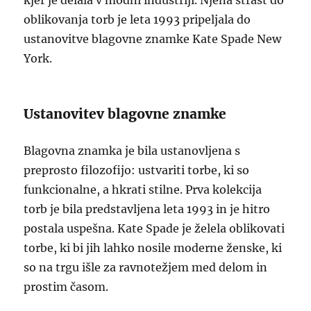
kjer je delala v modni industriji. Njena strast do
oblikovanja torb je leta 1993 pripeljala do
ustanovitve blagovne znamke Kate Spade New
York.
Ustanovitev blagovne znamke
Blagovna znamka je bila ustanovljena s
preprosto filozofijo: ustvariti torbe, ki so
funkcionalne, a hkrati stilne. Prva kolekcija
torb je bila predstavljena leta 1993 in je hitro
postala uspešna. Kate Spade je želela oblikovati
torbe, ki bi jih lahko nosile moderne ženske, ki
so na trgu išle za ravnotežjem med delom in
prostim časom.