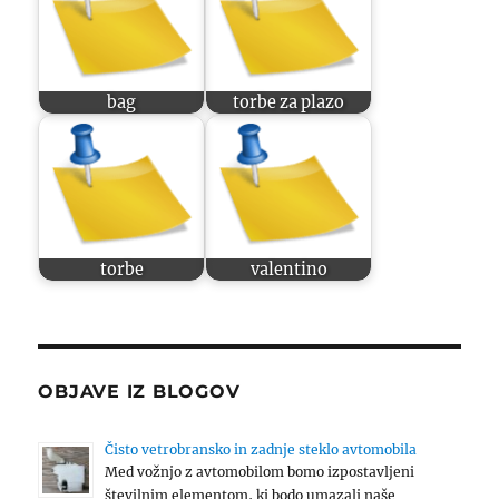
bag
torbe za plazo
torbe
valentino
OBJAVE IZ BLOGOV
Čisto vetrobransko in zadnje steklo avtomobila
Med vožnjo z avtomobilom bomo izpostavljeni
številnim elementom, ki bodo umazali naše