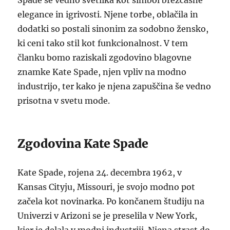
Spade še vedno svetlika kot simbol brezčasne
elegance in igrivosti. Njene torbe, oblačila in
dodatki so postali sinonim za sodobno žensko,
ki ceni tako stil kot funkcionalnost. V tem
članku bomo raziskali zgodovino blagovne
znamke Kate Spade, njen vpliv na modno
industrijo, ter kako je njena zapuščina še vedno
prisotna v svetu mode.
Zgodovina Kate Spade
Kate Spade, rojena 24. decembra 1962, v
Kansas Cityju, Missouri, je svojo modno pot
začela kot novinarka. Po končanem študiju na
Univerzi v Arizoni se je preselila v New York,