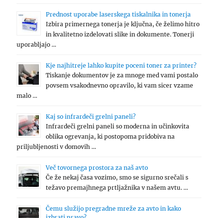
Prednost uporabe laserskega tiskalnika in tonerja
Izbira primernega tonerja je ključna, če želimo hitro
in kvalitetno izdelovati slike in dokumente. Tonerji
uporabljajo …
Kje najhitreje lahko kupite poceni toner za printer?
Tiskanje dokumentov je za mnoge med vami postalo
povsem vsakodnevno opravilo, ki vam sicer vzame
malo …
Kaj so infrardeči grelni paneli?
Infrardeči grelni paneli so moderna in učinkovita
oblika ogrevanja, ki postopoma pridobiva na
priljubljenosti v domovih …
Več tovornega prostora za naš avto
Če že nekaj časa vozimo, smo se sigurno srečali s
težavo premajhnega prtljažnika v našem avtu. …
Čemu služijo pregradne mreže za avto in kako
izbrati pravo?