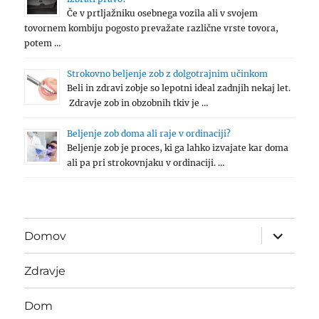
Če v prtljažniku osebnega vozila ali v svojem
tovornem kombiju pogosto prevažate različne vrste tovora,
potem …
Strokovno beljenje zob z dolgotrajnim učinkom
Beli in zdravi zobje so lepotni ideal zadnjih nekaj let.
Zdravje zob in obzobnih tkiv je …
Beljenje zob doma ali raje v ordinaciji?
Beljenje zob je proces, ki ga lahko izvajate kar doma
ali pa pri strokovnjaku v ordinaciji. …
expand
Domov
child
menu
Zdravje
Dom