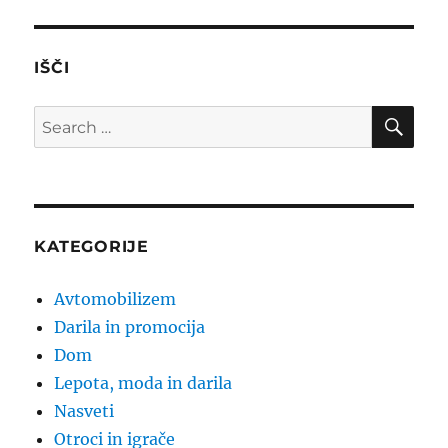
IŠČI
SE
Search
for:
KATEGORIJE
Avtomobilizem
Darila in promocija
Dom
Lepota, moda in darila
Nasveti
Otroci in igrače