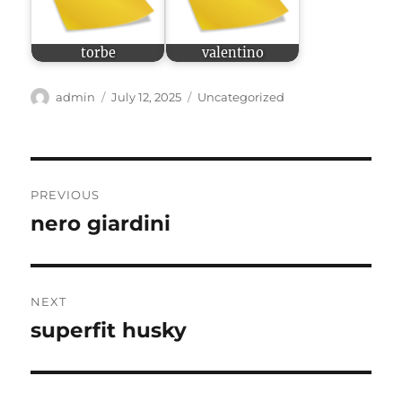
torbe
valentino
Author
Posted
Categories
admin
July 12, 2025
Uncategorized
on
Post
PREVIOUS
navigation
nero giardini
Previous
post:
NEXT
superfit husky
Next
post: