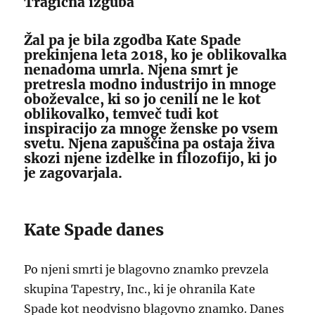
Tragična izguba
Žal pa je bila zgodba Kate Spade
prekinjena leta 2018, ko je oblikovalka
nenadoma umrla. Njena smrt je
pretresla modno industrijo in mnoge
oboževalce, ki so jo cenili ne le kot
oblikovalko, temveč tudi kot
inspiracijo za mnoge ženske po vsem
svetu. Njena zapuščina pa ostaja živa
skozi njene izdelke in filozofijo, ki jo
je zagovarjala.
Kate Spade danes
Po njeni smrti je blagovno znamko prevzela
skupina Tapestry, Inc., ki je ohranila Kate
Spade kot neodvisno blagovno znamko. Danes