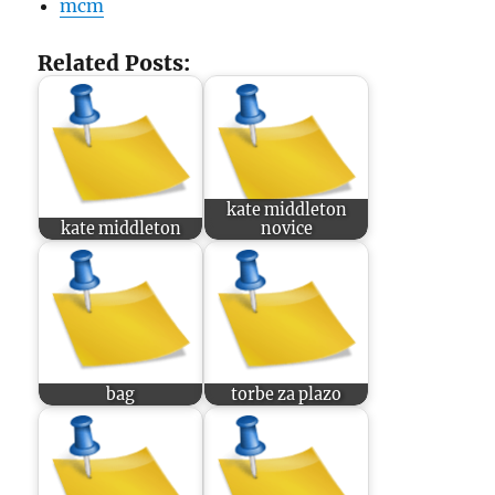
mcm
Related Posts:
kate middleton
kate middleton
novice
bag
torbe za plazo