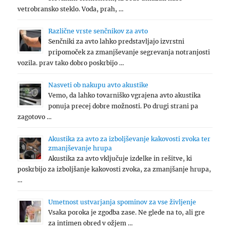
vetrobransko steklo. Voda, prah, …
Različne vrste senčnikov za avto
Senčniki za avto lahko predstavljajo izvrstni
pripomoček za zmanjševanje segrevanja notranjosti
vozila. prav tako dobro poskrbijo …
Nasveti ob nakupu avto akustike
Vemo, da lahko tovarniško vgrajena avto akustika
ponuja precej dobre možnosti. Po drugi strani pa
zagotovo …
Akustika za avto za izboljševanje kakovosti zvoka ter
zmanjševanje hrupa
Akustika za avto vključuje izdelke in rešitve, ki
poskrbijo za izboljšanje kakovosti zvoka, za zmanjšanje hrupa,
…
Umetnost ustvarjanja spominov za vse življenje
Vsaka poroka je zgodba zase. Ne glede na to, ali gre
za intimen obred v ožjem …