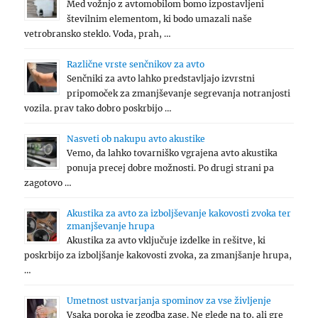
Med vožnjo z avtomobilom bomo izpostavljeni
številnim elementom, ki bodo umazali naše
vetrobransko steklo. Voda, prah, …
Različne vrste senčnikov za avto
Senčniki za avto lahko predstavljajo izvrstni
pripomoček za zmanjševanje segrevanja notranjosti
vozila. prav tako dobro poskrbijo …
Nasveti ob nakupu avto akustike
Vemo, da lahko tovarniško vgrajena avto akustika
ponuja precej dobre možnosti. Po drugi strani pa
zagotovo …
Akustika za avto za izboljševanje kakovosti zvoka ter
zmanjševanje hrupa
Akustika za avto vključuje izdelke in rešitve, ki
poskrbijo za izboljšanje kakovosti zvoka, za zmanjšanje hrupa,
…
Umetnost ustvarjanja spominov za vse življenje
Vsaka poroka je zgodba zase. Ne glede na to, ali gre