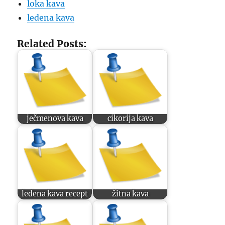
loka kava
ledena kava
Related Posts:
ječmenova kava
cikorija kava
ledena kava recept
žitna kava