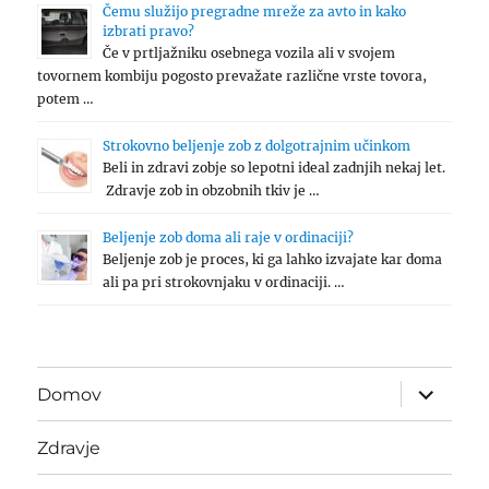
Čemu služijo pregradne mreže za avto in kako
izbrati pravo?
Če v prtljažniku osebnega vozila ali v svojem
tovornem kombiju pogosto prevažate različne vrste tovora,
potem …
Strokovno beljenje zob z dolgotrajnim učinkom
Beli in zdravi zobje so lepotni ideal zadnjih nekaj let.
Zdravje zob in obzobnih tkiv je …
Beljenje zob doma ali raje v ordinaciji?
Beljenje zob je proces, ki ga lahko izvajate kar doma
ali pa pri strokovnjaku v ordinaciji. …
expand
Domov
child
menu
Zdravje