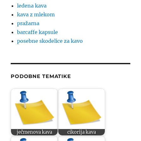
ledena kava
kava z mlekom
pražarna
barcaffe kapsule
posebne skodelice za kavo
PODOBNE TEMATIKE
ječmenova kava
cikorija kava