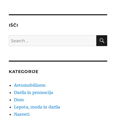
IŠČI
SE
Search
for:
KATEGORIJE
Avtomobilizem
Darila in promocija
Dom
Lepota, moda in darila
Nasveti