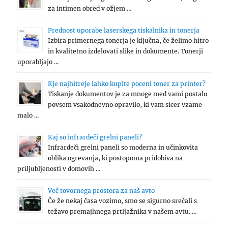
za intimen obred v ožjem …
Prednost uporabe laserskega tiskalnika in tonerja
Izbira primernega tonerja je ključna, če želimo hitro
in kvalitetno izdelovati slike in dokumente. Tonerji
uporabljajo …
Kje najhitreje lahko kupite poceni toner za printer?
Tiskanje dokumentov je za mnoge med vami postalo
povsem vsakodnevno opravilo, ki vam sicer vzame
malo …
Kaj so infrardeči grelni paneli?
Infrardeči grelni paneli so moderna in učinkovita
oblika ogrevanja, ki postopoma pridobiva na
priljubljenosti v domovih …
Več tovornega prostora za naš avto
Če že nekaj časa vozimo, smo se sigurno srečali s
težavo premajhnega prtljažnika v našem avtu. …