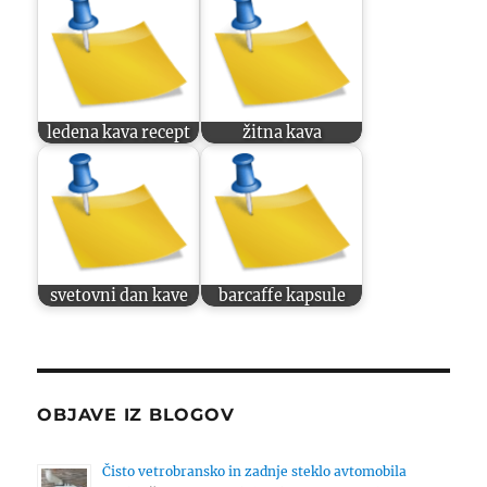
ledena kava recept
žitna kava
svetovni dan kave
barcaffe kapsule
OBJAVE IZ BLOGOV
Čisto vetrobransko in zadnje steklo avtomobila