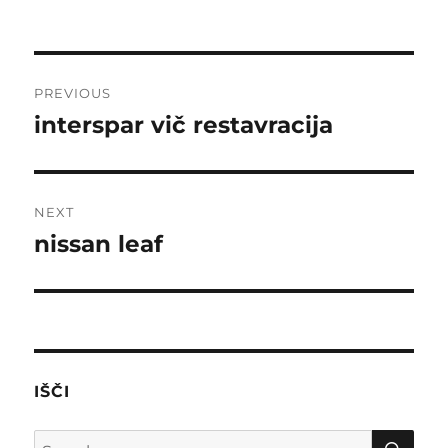
on
Post
PREVIOUS
navigation
interspar vič restavracija
Previous
post:
NEXT
nissan leaf
Next
post:
IŠČI
SE
Search