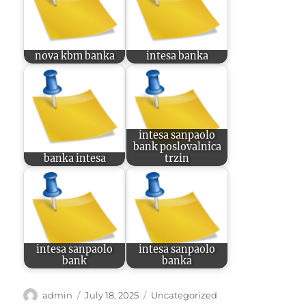
nova kbm banka
intesa banka
intesa sanpaolo
bank poslovalnica
banka intesa
trzin
intesa sanpaolo
intesa sanpaolo
bank
banka
Author
Posted
Categories
admin
July 18, 2025
Uncategorized