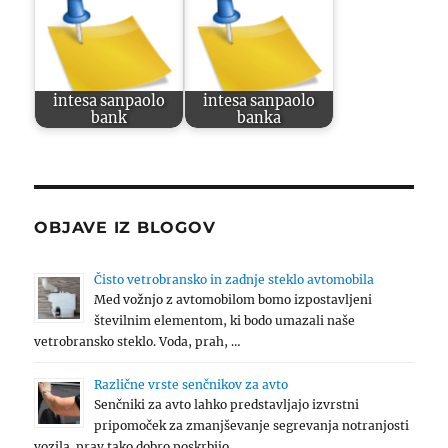
intesa sanpaolo
intesa sanpaolo
bank
banka
OBJAVE IZ BLOGOV
Čisto vetrobransko in zadnje steklo avtomobila
Med vožnjo z avtomobilom bomo izpostavljeni
številnim elementom, ki bodo umazali naše
vetrobransko steklo. Voda, prah, …
Različne vrste senčnikov za avto
Senčniki za avto lahko predstavljajo izvrstni
pripomoček za zmanjševanje segrevanja notranjosti
vozila. prav tako dobro poskrbijo …