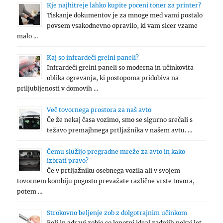
Kje najhitreje lahko kupite poceni toner za printer?
Tiskanje dokumentov je za mnoge med vami postalo
povsem vsakodnevno opravilo, ki vam sicer vzame
malo …
Kaj so infrardeči grelni paneli?
Infrardeči grelni paneli so moderna in učinkovita
oblika ogrevanja, ki postopoma pridobiva na
priljubljenosti v domovih …
Več tovornega prostora za naš avto
Če že nekaj časa vozimo, smo se sigurno srečali s
težavo premajhnega prtljažnika v našem avtu. …
Čemu služijo pregradne mreže za avto in kako
izbrati pravo?
Če v prtljažniku osebnega vozila ali v svojem
tovornem kombiju pogosto prevažate različne vrste tovora,
potem …
Strokovno beljenje zob z dolgotrajnim učinkom
Beli in zdravi zobje so lepotni ideal zadnjih nekaj let.