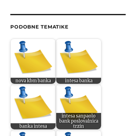
PODOBNE TEMATIKE
nova kbm banka
intesa banka
intesa sanpaolo
bank poslovalnica
banka intesa
trzin