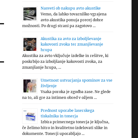
Nasveti ob nakupu avto akustike
Vemo, da lahko tovarniško vgrajena
avto akustika ponuja precej dobre
možnosti. Po drugi strani pa zagotovo …
Akustika za avto za izboljševanje
kakovosti zvoka ter zmanjševanje
hrupa
Akustika za avto vključuje izdelke in rešitve, ki
poskrbijo za izboljšanje kakovosti zvoka, za
zmanjšanje hrupa, …
Umetnost ustvarjanja spominov za vse
življenje
Vsaka poroka je zgodba zase. Ne glede
na to, ali gre za intimen obred v ožjem …
Prednost uporabe laserskega
tiskalnika in tonerja
Izbira primernega tonerja je ključna,
če želimo hitro in kvalitetno izdelovati slike in
dokumente. Tonerji uporabljajo …