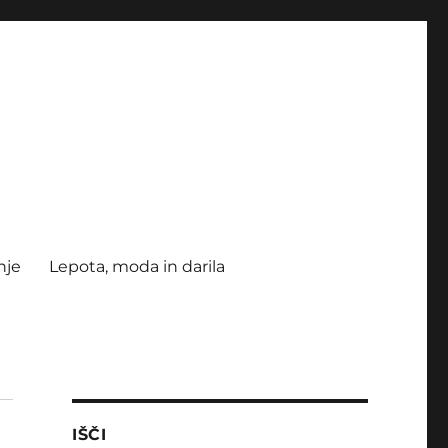
nje
Lepota, moda in darila
IŠČI