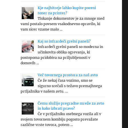
Kje najhitreje lahko kupite poceni
toner za printer?
Tiskanje dokumentov je za mnoge med
vami postalo povsem vsakodnevno opravilo, ki
vam sicer vzame malo …
Kaj so infrardeči grelni paneli?
Infrardeči grelni paneli so moderna in
učinkovita oblika ogrevanja, ki
postopoma pridobiva na priljubljenosti v
domovih …
Več tovornega prostora za naš avto
Če že nekaj časa vozimo, smo se
sigurno srečali s težavo premajhnega
prtljažnika v našem avtu. …
Čemu služijo pregradne mreže za avto
in kako izbrati pravo?
Če v prtljažniku osebnega vozila ali v
svojem tovornem kombiju pogosto prevažate
različne vrste tovora, potem …