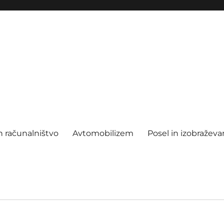
n računalništvo
Avtomobilizem
Posel in izobraževa