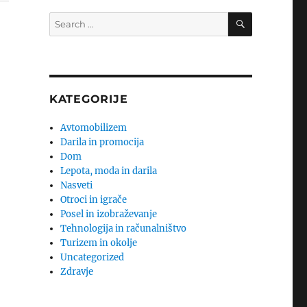
SEARCH
Search
for:
KATEGORIJE
Avtomobilizem
Darila in promocija
Dom
Lepota, moda in darila
Nasveti
Otroci in igrače
Posel in izobraževanje
Tehnologija in računalništvo
Turizem in okolje
Uncategorized
Zdravje