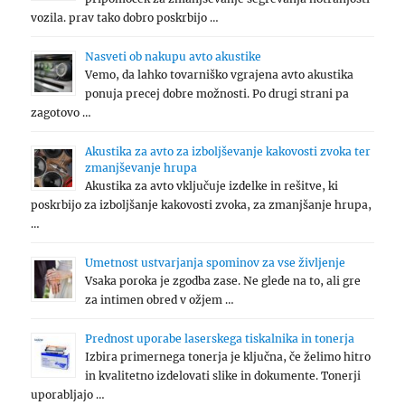
vozila. prav tako dobro poskrbijo …
Nasveti ob nakupu avto akustike
Vemo, da lahko tovarniško vgrajena avto akustika
ponuja precej dobre možnosti. Po drugi strani pa
zagotovo …
Akustika za avto za izboljševanje kakovosti zvoka ter
zmanjševanje hrupa
Akustika za avto vključuje izdelke in rešitve, ki
poskrbijo za izboljšanje kakovosti zvoka, za zmanjšanje hrupa,
…
Umetnost ustvarjanja spominov za vse življenje
Vsaka poroka je zgodba zase. Ne glede na to, ali gre
za intimen obred v ožjem …
Prednost uporabe laserskega tiskalnika in tonerja
Izbira primernega tonerja je ključna, če želimo hitro
in kvalitetno izdelovati slike in dokumente. Tonerji
uporabljajo …