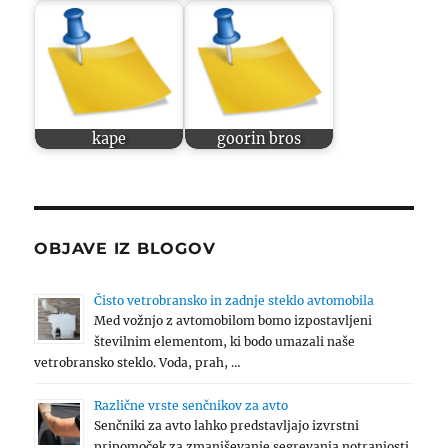
kape
goorin bros
OBJAVE IZ BLOGOV
Čisto vetrobransko in zadnje steklo avtomobila
Med vožnjo z avtomobilom bomo izpostavljeni
številnim elementom, ki bodo umazali naše
vetrobransko steklo. Voda, prah, …
Različne vrste senčnikov za avto
Senčniki za avto lahko predstavljajo izvrstni
pripomoček za zmanjševanje segrevanja notranjosti