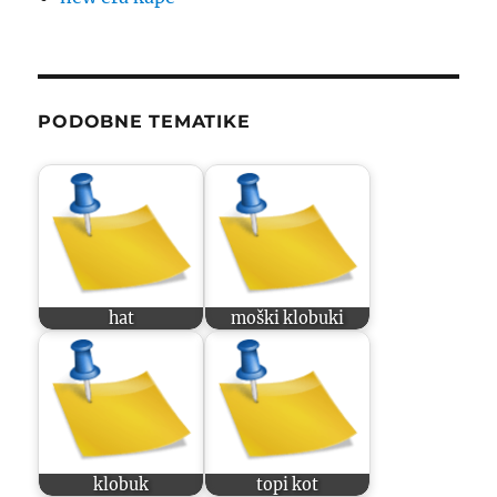
PODOBNE TEMATIKE
hat
moški klobuki
klobuk
topi kot