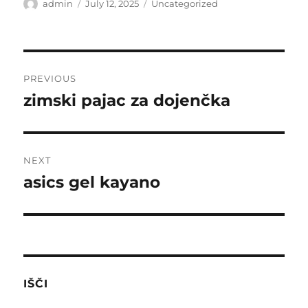
Author
Posted
Categories
admin
July 12, 2025
Uncategorized
on
Post
PREVIOUS
navigation
zimski pajac za dojenčka
Previous
post:
NEXT
asics gel kayano
Next
post:
IŠČI