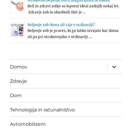
Strokovno beljenje zob z dolgotrajnim učinkom
Beli in zdravi zobje so lepotni ideal zadnjih nekaj let.
Zdravje zob in obzobnih tkiv je …
Beljenje zob doma ali raje v ordinaciji?
Beljenje zob je proces, ki ga lahko izvajate kar doma
ali pa pri strokovnjaku v ordinaciji. …
expand
Domov
child
menu
Zdravje
Dom
Tehnologija in računalništvo
Avtomobilizem