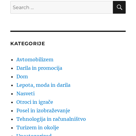
SE
Search
for:
KATEGORIJE
Avtomobilizem
Darila in promocija
Dom
Lepota, moda in darila
Nasveti
Otroci in igrače
Posel in izobraževanje
Tehnologija in računalništvo
Turizem in okolje