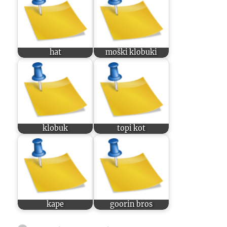
hat
moški klobuki
klobuk
topi kot
kape
goorin bros