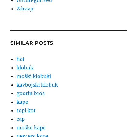
Uncategorized
Zdravje
SIMILAR POSTS
hat
klobuk
moški klobuki
kavbojski klobuk
goorin bros
kape
topi kot
cap
moške kape
new era kape