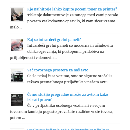
Kje najhitreje lahko kupite poceni toner za printer?
Tiskanje dokumentov je za mnoge med vami postalo
povsem vsakodnevno opravilo, ki vam sicer vzame
malo …
Kaj so infrardeči grelni paneli?
Infrardeči grelni paneli so moderna in učinkovita
oblika ogrevanja, ki postopoma pridobiva na
priljubljenosti v domovih …
Več tovornega prostora za naš avto
Če že nekaj časa vozimo, smo se sigurno srečali s
težavo premajhnega prtljažnika v našem avtu. …
Čemu služijo pregradne mreže za avto in kako
izbrati pravo?
Če v prtljažniku osebnega vozila ali v svojem
tovornem kombiju pogosto prevažate različne vrste tovora,
potem …