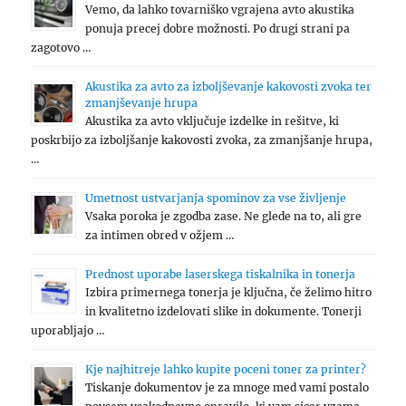
Vemo, da lahko tovarniško vgrajena avto akustika
ponuja precej dobre možnosti. Po drugi strani pa
zagotovo …
Akustika za avto za izboljševanje kakovosti zvoka ter
zmanjševanje hrupa
Akustika za avto vključuje izdelke in rešitve, ki
poskrbijo za izboljšanje kakovosti zvoka, za zmanjšanje hrupa,
…
Umetnost ustvarjanja spominov za vse življenje
Vsaka poroka je zgodba zase. Ne glede na to, ali gre
za intimen obred v ožjem …
Prednost uporabe laserskega tiskalnika in tonerja
Izbira primernega tonerja je ključna, če želimo hitro
in kvalitetno izdelovati slike in dokumente. Tonerji
uporabljajo …
Kje najhitreje lahko kupite poceni toner za printer?
Tiskanje dokumentov je za mnoge med vami postalo