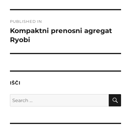
Post
PUBLISHED IN
navigation
Kompaktni prenosni agregat
Ryobi
IŠČI
SE
Search
for: