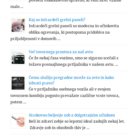
povsem vsakodnevno opravilo, ki vam sicer vzame
malo …
Kaj so infrardeči grelni paneli?
Infrardeči grelni paneli so moderna in učinkovita
oblika ogrevanja, ki postopoma pridobiva na
priljubljenosti v domovih …
Več tovornega prostora za naš avto
Če že nekaj časa vozimo, smo se sigurno srečali s
težavo premajhnega prtljažnika v našem avtu. …
Čemu služijo pregradne mreže za avto in kako
izbrati pravo?
Če v prtljažniku osebnega vozila ali v svojem
tovornem kombiju pogosto prevažate različne vrste tovora,
potem …
Strokovno beljenje zob z dolgotrajnim učinkom
Beli in zdravi zobje so lepotni ideal zadnjih nekaj let.
Zdravje zob in obzobnih tkiv je …