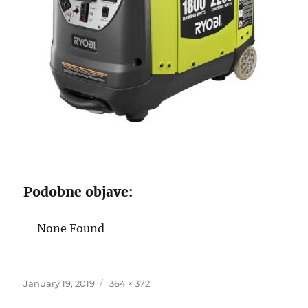
Podobne objave:
None Found
Posted
Full
January 19, 2019
364 × 372
on
size