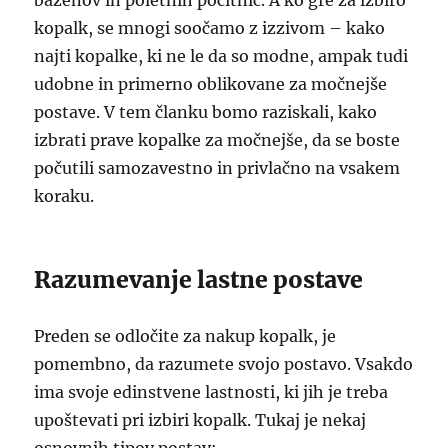
bazenov in poletnih počitnic. A ko gre za izbiro
kopalk, se mnogi soočamo z izzivom – kako
najti kopalke, ki ne le da so modne, ampak tudi
udobne in primerno oblikovane za močnejše
postave. V tem članku bomo raziskali, kako
izbrati prave kopalke za močnejše, da se boste
počutili samozavestno in privlačno na vsakem
koraku.
Razumevanje lastne postave
Preden se odločite za nakup kopalk, je
pomembno, da razumete svojo postavo. Vsakdo
ima svoje edinstvene lastnosti, ki jih je treba
upoštevati pri izbiri kopalk. Tukaj je nekaj