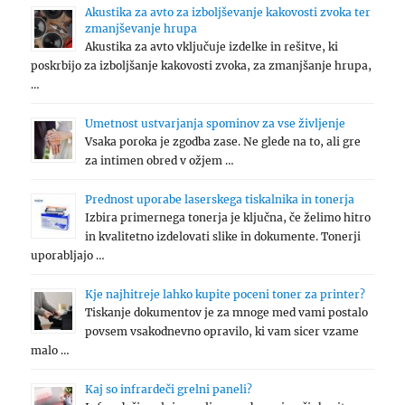
Akustika za avto za izboljševanje kakovosti zvoka ter
zmanjševanje hrupa
Akustika za avto vključuje izdelke in rešitve, ki
poskrbijo za izboljšanje kakovosti zvoka, za zmanjšanje hrupa,
…
Umetnost ustvarjanja spominov za vse življenje
Vsaka poroka je zgodba zase. Ne glede na to, ali gre
za intimen obred v ožjem …
Prednost uporabe laserskega tiskalnika in tonerja
Izbira primernega tonerja je ključna, če želimo hitro
in kvalitetno izdelovati slike in dokumente. Tonerji
uporabljajo …
Kje najhitreje lahko kupite poceni toner za printer?
Tiskanje dokumentov je za mnoge med vami postalo
povsem vsakodnevno opravilo, ki vam sicer vzame
malo …
Kaj so infrardeči grelni paneli?