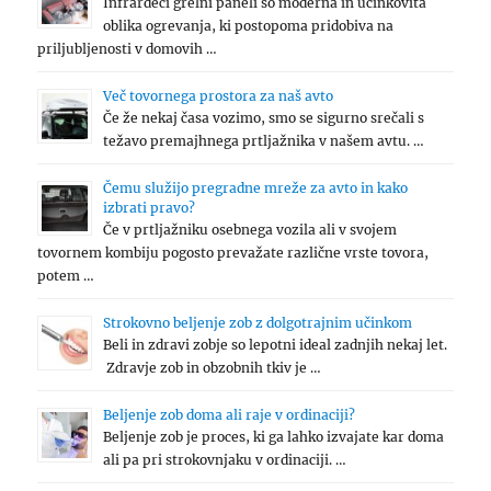
Infrardeči grelni paneli so moderna in učinkovita
oblika ogrevanja, ki postopoma pridobiva na
priljubljenosti v domovih …
Več tovornega prostora za naš avto
Če že nekaj časa vozimo, smo se sigurno srečali s
težavo premajhnega prtljažnika v našem avtu. …
Čemu služijo pregradne mreže za avto in kako
izbrati pravo?
Če v prtljažniku osebnega vozila ali v svojem
tovornem kombiju pogosto prevažate različne vrste tovora,
potem …
Strokovno beljenje zob z dolgotrajnim učinkom
Beli in zdravi zobje so lepotni ideal zadnjih nekaj let.
Zdravje zob in obzobnih tkiv je …
Beljenje zob doma ali raje v ordinaciji?
Beljenje zob je proces, ki ga lahko izvajate kar doma
ali pa pri strokovnjaku v ordinaciji. …