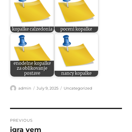
kopalke calzedonia
poceni kopalke
enodelne kopalke
za oblikovanje
postave
nancy kopalke
Author
Posted
Categories
admin
July 9, 2025
Uncategorized
on
Post
PREVIOUS
navigation
igra vem
Previous