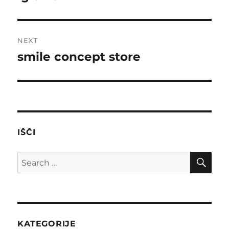
post:
NEXT
smile concept store
Next
post:
IŠČI
SE
Search
for:
KATEGORIJE