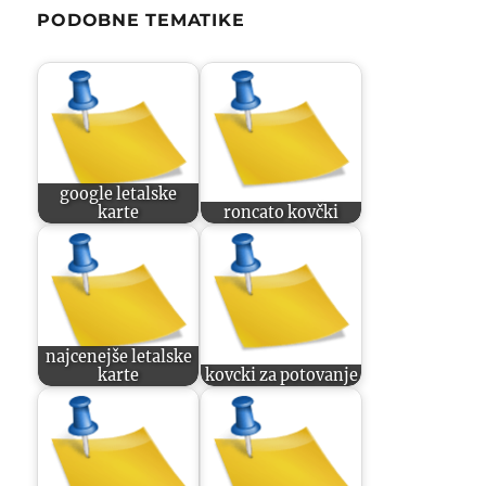
PODOBNE TEMATIKE
google letalske
karte
roncato kovčki
najcenejše letalske
karte
kovcki za potovanje