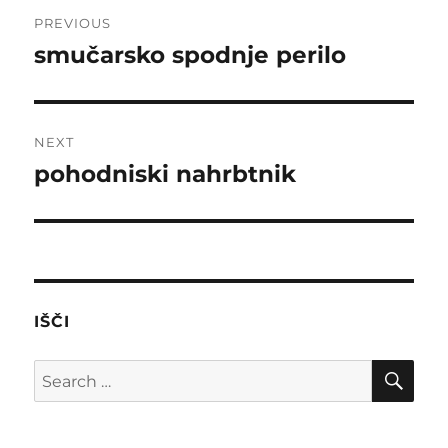
Post
PREVIOUS
navigation
smučarsko spodnje perilo
Previous
post:
NEXT
pohodniski nahrbtnik
Next
post:
IŠČI
SE
Search
for: