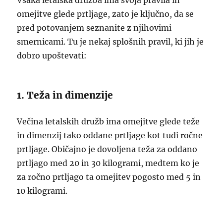
Vsaka letalska družba ima svoja pravila in
omejitve glede prtljage, zato je ključno, da se
pred potovanjem seznanite z njihovimi
smernicami. Tu je nekaj splošnih pravil, ki jih je
dobro upoštevati:
1. Teža in dimenzije
Večina letalskih družb ima omejitve glede teže
in dimenzij tako oddane prtljage kot tudi ročne
prtljage. Običajno je dovoljena teža za oddano
prtljago med 20 in 30 kilogrami, medtem ko je
za ročno prtljago ta omejitev pogosto med 5 in
10 kilogrami.