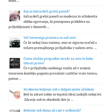
malo …
Kaj so infrardeči grelni paneli?
Infrardeči grelni paneli so moderna in učinkovita
oblika ogrevanja, ki postopoma pridobiva na
priljubljenosti v domovih …
Več tovornega prostora za naš avto
Če že nekaj časa vozimo, smo se sigurno srečali s
težavo premajhnega prtljažnika v našem avtu. …
Čemu služijo pregradne mreže za avto in kako
izbrati pravo?
Če v prtljažniku osebnega vozila ali v svojem
tovornem kombiju pogosto prevažate različne vrste tovora,
potem …
Strokovno beljenje zob z dolgotrajnim učinkom
Beli in zdravi zobje so lepotni ideal zadnjih nekaj let.
Zdravje zob in obzobnih tkiv je …
Beljenje zob doma ali raje v ordinaciji?