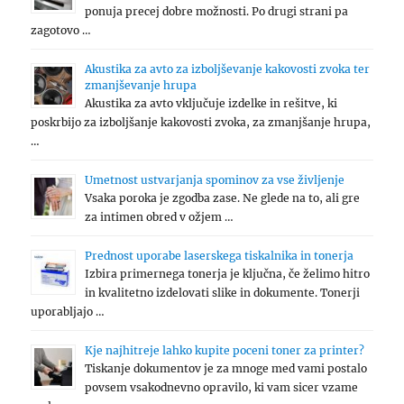
ponuja precej dobre možnosti. Po drugi strani pa
zagotovo …
Akustika za avto za izboljševanje kakovosti zvoka ter
zmanjševanje hrupa
Akustika za avto vključuje izdelke in rešitve, ki
poskrbijo za izboljšanje kakovosti zvoka, za zmanjšanje hrupa,
…
Umetnost ustvarjanja spominov za vse življenje
Vsaka poroka je zgodba zase. Ne glede na to, ali gre
za intimen obred v ožjem …
Prednost uporabe laserskega tiskalnika in tonerja
Izbira primernega tonerja je ključna, če želimo hitro
in kvalitetno izdelovati slike in dokumente. Tonerji
uporabljajo …
Kje najhitreje lahko kupite poceni toner za printer?
Tiskanje dokumentov je za mnoge med vami postalo
povsem vsakodnevno opravilo, ki vam sicer vzame