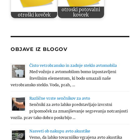
otroski potovalni
otroški kovček
kovcek
OBJAVE IZ BLOGOV
Čisto vetrobransko in zadnje steklo avtomobila
Med vožnjo z avtomobilom bomo izpostavljeni
številnim elementom, ki bodo umazali naše
vetrobransko steklo. Voda, prah, …
Različne vrste senčnikov za avto
Senčniki za avto lahko predstavljajo izvrstni
pripomoček za zmanjševanje segrevanja notranjosti
vozila. prav tako dobro poskrbijo …
Nasveti ob nakupu avto akustike
Vemo, da lahko tovarniško vgrajena avto akustika