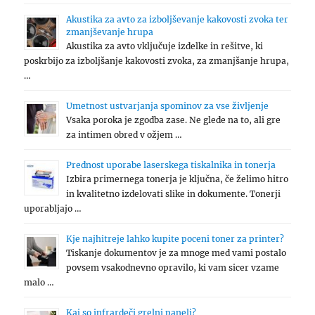
Akustika za avto za izboljševanje kakovosti zvoka ter
zmanjševanje hrupa
Akustika za avto vključuje izdelke in rešitve, ki
poskrbijo za izboljšanje kakovosti zvoka, za zmanjšanje hrupa,
…
Umetnost ustvarjanja spominov za vse življenje
Vsaka poroka je zgodba zase. Ne glede na to, ali gre
za intimen obred v ožjem …
Prednost uporabe laserskega tiskalnika in tonerja
Izbira primernega tonerja je ključna, če želimo hitro
in kvalitetno izdelovati slike in dokumente. Tonerji
uporabljajo …
Kje najhitreje lahko kupite poceni toner za printer?
Tiskanje dokumentov je za mnoge med vami postalo
povsem vsakodnevno opravilo, ki vam sicer vzame
malo …
Kaj so infrardeči grelni paneli?