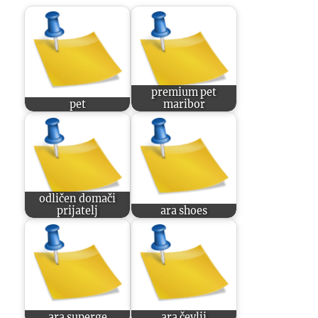
premium pet
pet
maribor
odličen domači
prijatelj
ara shoes
ara superge
ara čevlji