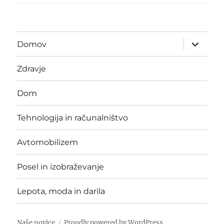
expand
Domov
child
menu
Zdravje
Dom
Tehnologija in računalništvo
Avtomobilizem
Posel in izobraževanje
Lepota, moda in darila
Naše novice
Proudly powered by WordPress