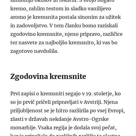
simfonijo okusov in tekstur. S svojo bogato
kremo, rahlim testom in sladko vanilijevo
aromo je kremsnita postala sinonim za užitek
in zadovoljstvo. V tem članku bomo raziskali
zgodovino kremsnite, njeno pripravo, različice
ter nasvete za najboljšo kremsnito, ki vas bo
zagotovo navdušila.
Zgodovina kremsnite
Prvi zapisi o kremsniti segajo v 19. stoletje, ko
so jo prvič pričeli pripravljati v Avstriji. Njena
priljubljenost se je hitro razširila po vsej Evropi,
zlasti v državah nekdanje Avstro-Ogrske
monarhije. Vsaka regija je dodala svoj pečat,