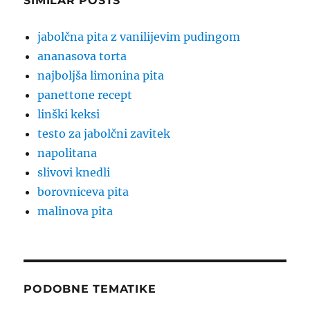
SIMILAR POSTS
jabolčna pita z vanilijevim pudingom
ananasova torta
najboljša limonina pita
panettone recept
linški keksi
testo za jabolčni zavitek
napolitana
slivovi knedli
borovniceva pita
malinova pita
PODOBNE TEMATIKE