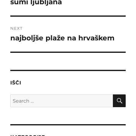
šumi ljubljana
Previous
post:
NEXT
najboljše plaže na hrvaškem
Next
post:
IŠČI
SE
Search
for: