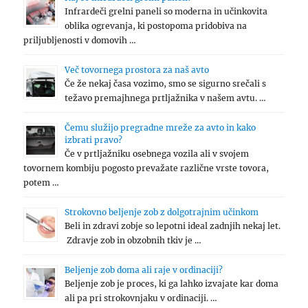
Infrardeči grelni paneli so moderna in učinkovita
oblika ogrevanja, ki postopoma pridobiva na
priljubljenosti v domovih …
Več tovornega prostora za naš avto
Če že nekaj časa vozimo, smo se sigurno srečali s
težavo premajhnega prtljažnika v našem avtu. …
Čemu služijo pregradne mreže za avto in kako
izbrati pravo?
Če v prtljažniku osebnega vozila ali v svojem
tovornem kombiju pogosto prevažate različne vrste tovora,
potem …
Strokovno beljenje zob z dolgotrajnim učinkom
Beli in zdravi zobje so lepotni ideal zadnjih nekaj let.
Zdravje zob in obzobnih tkiv je …
Beljenje zob doma ali raje v ordinaciji?
Beljenje zob je proces, ki ga lahko izvajate kar doma
ali pa pri strokovnjaku v ordinaciji. …