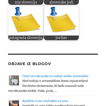
xyz slovenija
slovenske jedi
patagonia slovenija
jordan
OBJAVE IZ BLOGOV
Čisto vetrobransko in zadnje steklo avtomobila
Med vožnjo z avtomobilom bomo izpostavljeni
številnim elementom, ki bodo umazali naše
vetrobransko steklo. Voda, prah, …
Različne vrste senčnikov za avto
Senčniki za avto lahko predstavljajo izvrstni