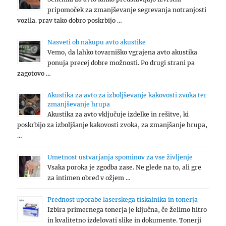
pripomoček za zmanjševanje segrevanja notranjosti
vozila. prav tako dobro poskrbijo …
Nasveti ob nakupu avto akustike
Vemo, da lahko tovarniško vgrajena avto akustika
ponuja precej dobre možnosti. Po drugi strani pa
zagotovo …
Akustika za avto za izboljševanje kakovosti zvoka ter
zmanjševanje hrupa
Akustika za avto vključuje izdelke in rešitve, ki
poskrbijo za izboljšanje kakovosti zvoka, za zmanjšanje hrupa,
…
Umetnost ustvarjanja spominov za vse življenje
Vsaka poroka je zgodba zase. Ne glede na to, ali gre
za intimen obred v ožjem …
Prednost uporabe laserskega tiskalnika in tonerja
Izbira primernega tonerja je ključna, če želimo hitro
in kvalitetno izdelovati slike in dokumente. Tonerji