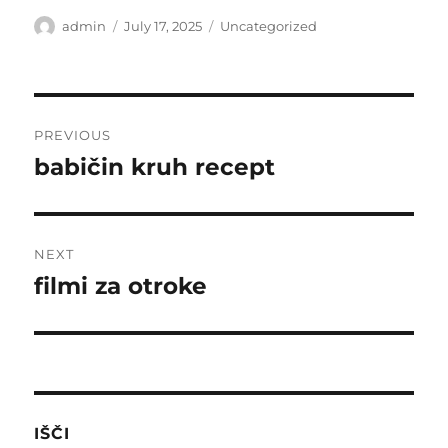
Author
Posted
Categories
admin
July 17, 2025
Uncategorized
on
Post
PREVIOUS
navigation
babičin kruh recept
Previous
post:
NEXT
filmi za otroke
Next
post:
IŠČI