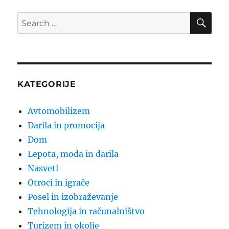
SE
Search
for:
KATEGORIJE
Avtomobilizem
Darila in promocija
Dom
Lepota, moda in darila
Nasveti
Otroci in igrače
Posel in izobraževanje
Tehnologija in računalništvo
Turizem in okolje