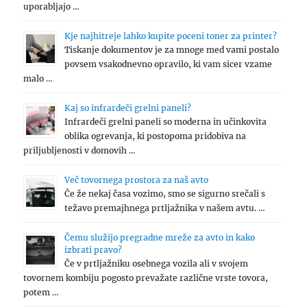
uporabljajo …
Kje najhitreje lahko kupite poceni toner za printer?
Tiskanje dokumentov je za mnoge med vami postalo
povsem vsakodnevno opravilo, ki vam sicer vzame
malo …
Kaj so infrardeči grelni paneli?
Infrardeči grelni paneli so moderna in učinkovita
oblika ogrevanja, ki postopoma pridobiva na
priljubljenosti v domovih …
Več tovornega prostora za naš avto
Če že nekaj časa vozimo, smo se sigurno srečali s
težavo premajhnega prtljažnika v našem avtu. …
Čemu služijo pregradne mreže za avto in kako
izbrati pravo?
Če v prtljažniku osebnega vozila ali v svojem
tovornem kombiju pogosto prevažate različne vrste tovora,
potem …