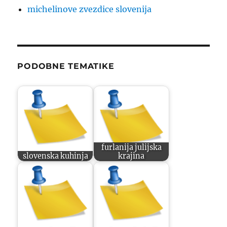
michelinove zvezdice slovenija
PODOBNE TEMATIKE
furlanija julijska
slovenska kuhinja
krajina