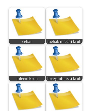
cekar
mehak mlečni kruh
mlečni kruh
brezglutenski kruh