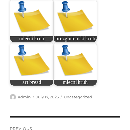
mlečni kruh
brezglutenski kruh
art bread
mlecni kruh
Author
Posted
Categories
admin
July 17, 2025
Uncategorized
on
Post
PREVIOUS