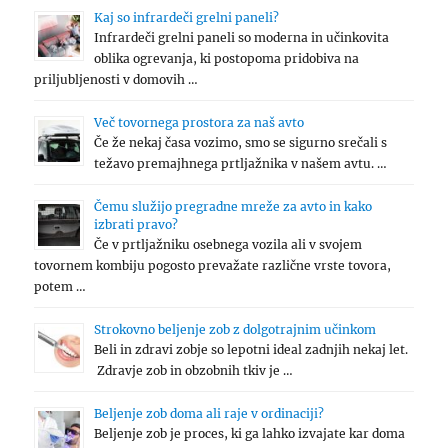
Kaj so infrardeči grelni paneli?
Infrardeči grelni paneli so moderna in učinkovita
oblika ogrevanja, ki postopoma pridobiva na
priljubljenosti v domovih …
Več tovornega prostora za naš avto
Če že nekaj časa vozimo, smo se sigurno srečali s
težavo premajhnega prtljažnika v našem avtu. …
Čemu služijo pregradne mreže za avto in kako
izbrati pravo?
Če v prtljažniku osebnega vozila ali v svojem
tovornem kombiju pogosto prevažate različne vrste tovora,
potem …
Strokovno beljenje zob z dolgotrajnim učinkom
Beli in zdravi zobje so lepotni ideal zadnjih nekaj let.
Zdravje zob in obzobnih tkiv je …
Beljenje zob doma ali raje v ordinaciji?
Beljenje zob je proces, ki ga lahko izvajate kar doma