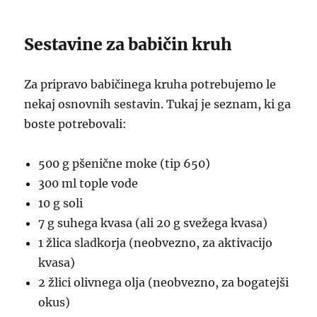
Sestavine za babičin kruh
Za pripravo babičinega kruha potrebujemo le
nekaj osnovnih sestavin. Tukaj je seznam, ki ga
boste potrebovali:
500 g pšenične moke (tip 650)
300 ml tople vode
10 g soli
7 g suhega kvasa (ali 20 g svežega kvasa)
1 žlica sladkorja (neobvezno, za aktivacijo
kvasa)
2 žlici olivnega olja (neobvezno, za bogatejši
okus)