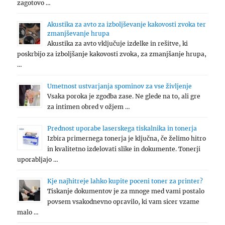
zagotovo …
Akustika za avto za izboljševanje kakovosti zvoka ter
zmanjševanje hrupa
Akustika za avto vključuje izdelke in rešitve, ki
poskrbijo za izboljšanje kakovosti zvoka, za zmanjšanje hrupa,
…
Umetnost ustvarjanja spominov za vse življenje
Vsaka poroka je zgodba zase. Ne glede na to, ali gre
za intimen obred v ožjem …
Prednost uporabe laserskega tiskalnika in tonerja
Izbira primernega tonerja je ključna, če želimo hitro
in kvalitetno izdelovati slike in dokumente. Tonerji
uporabljajo …
Kje najhitreje lahko kupite poceni toner za printer?
Tiskanje dokumentov je za mnoge med vami postalo
povsem vsakodnevno opravilo, ki vam sicer vzame
malo …