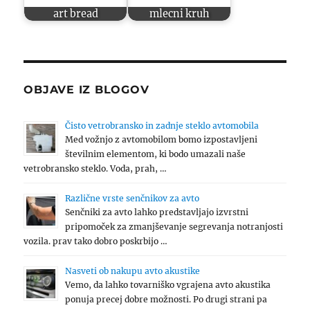
art bread
mlecni kruh
OBJAVE IZ BLOGOV
Čisto vetrobransko in zadnje steklo avtomobila
Med vožnjo z avtomobilom bomo izpostavljeni
številnim elementom, ki bodo umazali naše
vetrobransko steklo. Voda, prah, …
Različne vrste senčnikov za avto
Senčniki za avto lahko predstavljajo izvrstni
pripomoček za zmanjševanje segrevanja notranjosti
vozila. prav tako dobro poskrbijo …
Nasveti ob nakupu avto akustike
Vemo, da lahko tovarniško vgrajena avto akustika
ponuja precej dobre možnosti. Po drugi strani pa