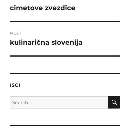
navigation
cimetove zvezdice
Previous
post:
NEXT
kulinarična slovenija
Next
post:
IŠČI
SE
Search
for: