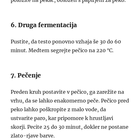
položite na pekač, obložen s papirjem za peko.
6. Druga fermentacija
Pustite, da testo ponovno vzhaja še 30 do 60
minut. Medtem segrejte pečico na 220 °C.
7. Pečenje
Preden kruh postavite v pečico, ga zarežite na
vrhu, da se lahko enakomerno peče. Pečico pred
peko lahko poškropite z malo vode, da
ustvarite paro, kar pripomore k hrustljavi
skorji. Pecite 25 do 30 minut, dokler ne postane
zlato-rjave barve.