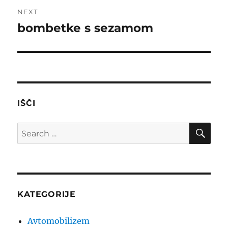
NEXT
bombetke s sezamom
Next
post:
IŠČI
SE
Search
for:
KATEGORIJE
Avtomobilizem