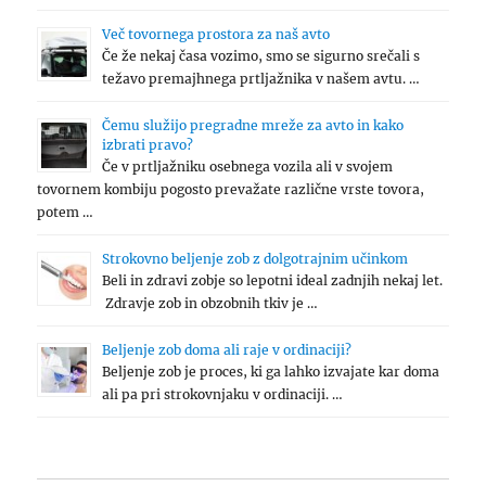
Več tovornega prostora za naš avto
Če že nekaj časa vozimo, smo se sigurno srečali s
težavo premajhnega prtljažnika v našem avtu. …
Čemu služijo pregradne mreže za avto in kako
izbrati pravo?
Če v prtljažniku osebnega vozila ali v svojem
tovornem kombiju pogosto prevažate različne vrste tovora,
potem …
Strokovno beljenje zob z dolgotrajnim učinkom
Beli in zdravi zobje so lepotni ideal zadnjih nekaj let.
Zdravje zob in obzobnih tkiv je …
Beljenje zob doma ali raje v ordinaciji?
Beljenje zob je proces, ki ga lahko izvajate kar doma
ali pa pri strokovnjaku v ordinaciji. …