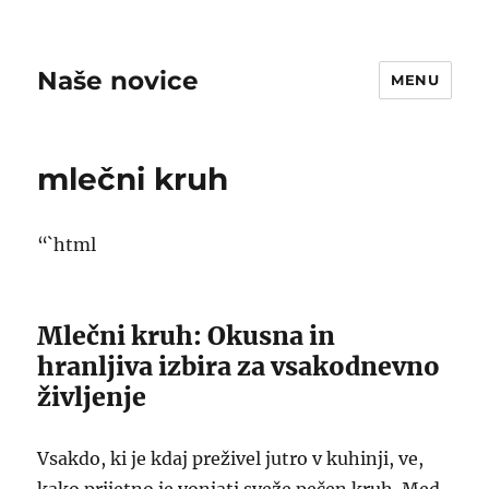
Naše novice
MENU
mlečni kruh
“`html
Mlečni kruh: Okusna in
hranljiva izbira za vsakodnevno
življenje
Vsakdo, ki je kdaj preživel jutro v kuhinji, ve,