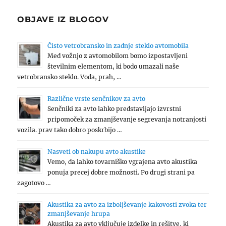
OBJAVE IZ BLOGOV
Čisto vetrobransko in zadnje steklo avtomobila
Med vožnjo z avtomobilom bomo izpostavljeni
številnim elementom, ki bodo umazali naše
vetrobransko steklo. Voda, prah, …
Različne vrste senčnikov za avto
Senčniki za avto lahko predstavljajo izvrstni
pripomoček za zmanjševanje segrevanja notranjosti
vozila. prav tako dobro poskrbijo …
Nasveti ob nakupu avto akustike
Vemo, da lahko tovarniško vgrajena avto akustika
ponuja precej dobre možnosti. Po drugi strani pa
zagotovo …
Akustika za avto za izboljševanje kakovosti zvoka ter
zmanjševanje hrupa
Akustika za avto vključuje izdelke in rešitve, ki