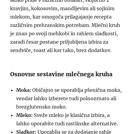
lahko pride v različnih oblikah, vključno z
kravjim, kokosovim, mandljevim ali sojinim
mlekom, kar omogoča prilagajanje recepta
različnim prehranskim potrebam. Mlečni kruh
je znan po svoji mehkobi in rahlem sladkosti,
zaradi česar postane priljubljena izbira za
sendviče, toast ali kar tako, brez dodatkov.
Osnovne sestavine mlečnega kruha
Moka:
Običajno se uporablja pšenična moka,
vendar lahko izberete tudi polnozrnato ali
brezglutensko moko.
Mleko:
Sveže mleko je klasična izbira, a
lahko uporabite tudi rastlinske alternative.
Sladkor:
Uporablja se za dodajanje rahle