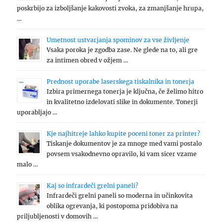
poskrbijo za izboljšanje kakovosti zvoka, za zmanjšanje hrupa,
…
Umetnost ustvarjanja spominov za vse življenje
Vsaka poroka je zgodba zase. Ne glede na to, ali gre
za intimen obred v ožjem …
Prednost uporabe laserskega tiskalnika in tonerja
Izbira primernega tonerja je ključna, če želimo hitro
in kvalitetno izdelovati slike in dokumente. Tonerji
uporabljajo …
Kje najhitreje lahko kupite poceni toner za printer?
Tiskanje dokumentov je za mnoge med vami postalo
povsem vsakodnevno opravilo, ki vam sicer vzame
malo …
Kaj so infrardeči grelni paneli?
Infrardeči grelni paneli so moderna in učinkovita
oblika ogrevanja, ki postopoma pridobiva na
priljubljenosti v domovih …