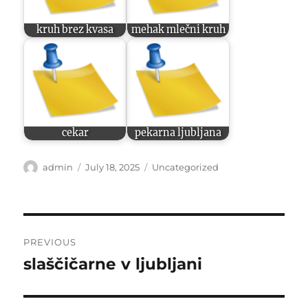
kruh brez kvasa
mehak mlečni kruh
cekar
pekarna ljubljana
Author
Posted
Categories
admin
July 18, 2025
Uncategorized
on
Post
PREVIOUS
navigation
slaščičarne v ljubljani
Previous
post: