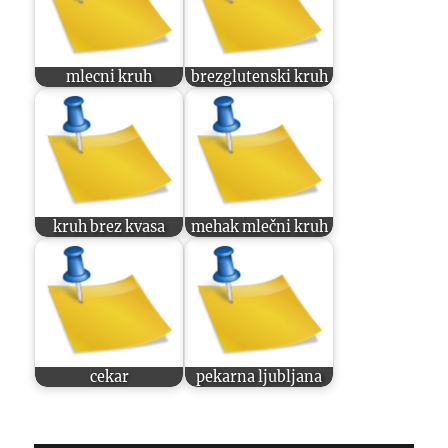
mlecni kruh
brezglutenski kruh
kruh brez kvasa
mehak mlečni kruh
cekar
pekarna ljubljana