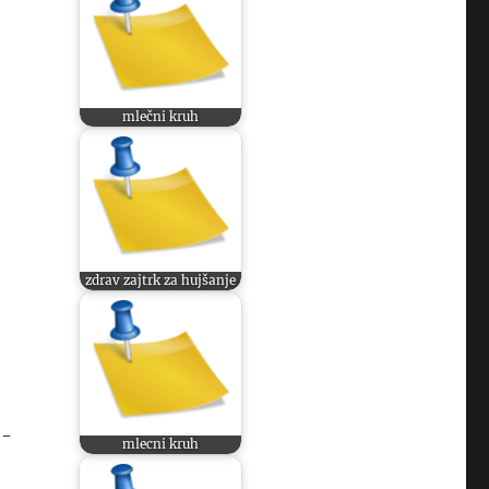
mlečni kruh
zdrav zajtrk za hujšanje
5-
mlecni kruh