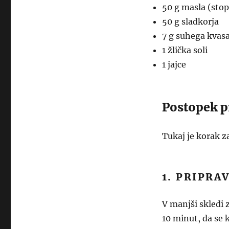
50 g masla (stop
50 g sladkorja
7 g suhega kvas
1 žlička soli
1 jajce
Postopek p
Tukaj je korak 
1. PRIPRA
V manjši skledi 
10 minut, da se k