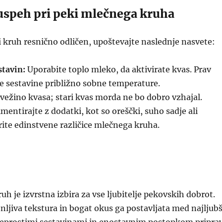
 uspeh pri peki mlečnega kruha
 kruh resnično odličen, upoštevajte naslednje nasvete:
tavin:
Uporabite toplo mleko, da aktivirate kvas. Prav
e sestavine približno sobne temperature.
vežino kvasa; stari kvas morda ne bo dobro vzhajal.
mentirajte z dodatki, kot so oreščki, suho sadje ali
arite edinstvene različice mlečnega kruha.
h je izvrstna izbira za vse ljubitelje pekovskih dobrot.
ljiva tekstura in bogat okus ga postavljata med najljub