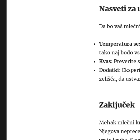
Nasveti za
Da bo vaš mlečni
Temperatura ses
tako naj bodo vs
Kvas:
Preverite s
Dodatki:
Eksperi
zelišča, da ustv
Zaključek
Mehak mlečni kru
Njegova neprecen