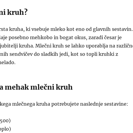
ni kruh?
rsta kruha, ki vsebuje mleko kot eno od glavnih sestavin.
aje posebno mehkobo in bogat okus, zaradi česar je
jubitelji kruha. Mlečni kruh se lahko uporablja na različn
nih sendvičev do sladkih jedi, kot so topli kruhki z
elado.
za mehak mlečni kruh
kega mlečnega kruha potrebujete naslednje sestavine:
 500)
oplo)