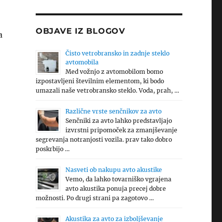
OBJAVE IZ BLOGOV
a
Čisto vetrobransko in zadnje steklo
avtomobila
Med vožnjo z avtomobilom bomo
izpostavljeni številnim elementom, ki bodo
umazali naše vetrobransko steklo. Voda, prah, …
Različne vrste senčnikov za avto
Senčniki za avto lahko predstavljajo
izvrstni pripomoček za zmanjševanje
segrevanja notranjosti vozila. prav tako dobro
poskrbijo …
Nasveti ob nakupu avto akustike
Vemo, da lahko tovarniško vgrajena
avto akustika ponuja precej dobre
možnosti. Po drugi strani pa zagotovo …
Akustika za avto za izboljševanje