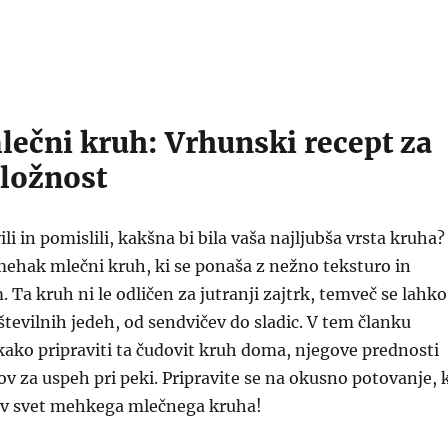
ečni kruh: Vrhunski recept za
iložnost
ili in pomislili, kakšna bi bila vaša najljubša vrsta kruha?
mehak mlečni kruh, ki se ponaša z nežno teksturo in
Ta kruh ni le odličen za jutranji zajtrk, temveč se lahko
 številnih jedeh, od sendvičev do sladic. V tem članku
kako pripraviti ta čudovit kruh doma, njegove prednosti
ov za uspeh pri peki. Pripravite se na okusno potovanje, 
o v svet mehkega mlečnega kruha!