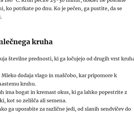
na 180 °C. Kruh pecite 25-30 minut, dokler ne postane
ni, ko potrkate po dnu. Ko je pečen, ga pustite, da se
.
mlečnega kruha
ja številne prednosti, ki ga ločujejo od drugih vrst kruh
:
Mleko dodaja vlago in maščobo, kar pripomore k
astemu kruhu.
h ima bogat in kremast okus, ki ga lahko popestrite z
i, kot so zelišča ali semena.
ko ga uporabite za različne jedi, od slanih sendvičev do
.