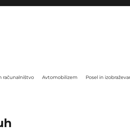
n računalništvo
Avtomobilizem
Posel in izobraževa
uh