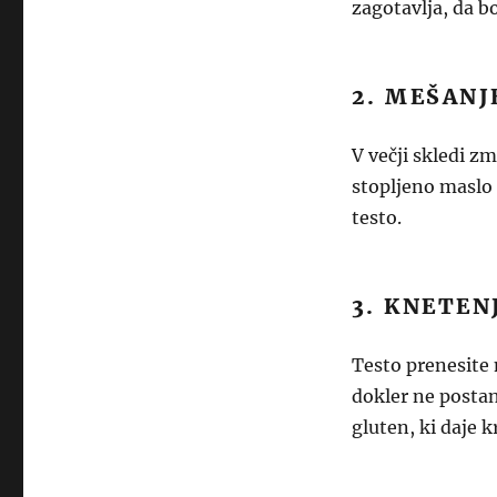
zagotavlja, da b
2. MEŠANJ
V večji skledi z
stopljeno maslo 
testo.
3. KNETEN
Testo prenesite 
dokler ne postane
gluten, ki daje 