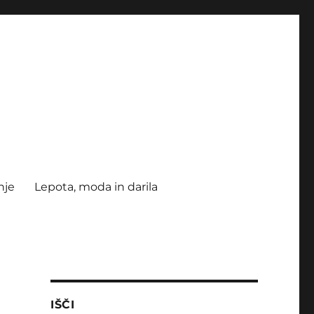
nje
Lepota, moda in darila
IŠČI