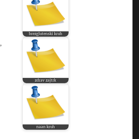
brezglutenski kruh
,
zdrav zajtrk
naan kruh