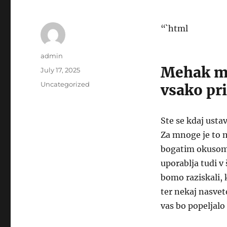
“`html
Author
admin
Mehak ml
Posted
July 17, 2025
on
Categories
Uncategorized
vsako pr
Ste se kdaj ustav
Za mnoge je to 
bogatim okusom. 
uporablja tudi v
bomo raziskali, 
ter nekaj nasvet
vas bo popeljal