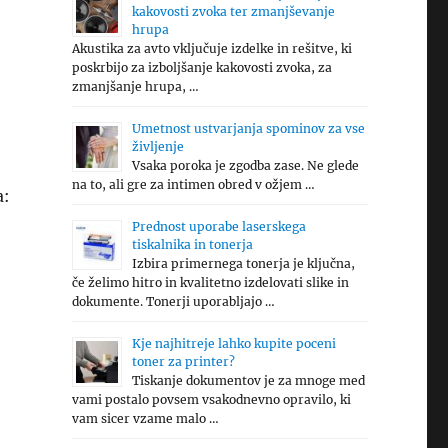
kakovosti zvoka ter zmanjševanje
hrupa
Akustika za avto vključuje izdelke in rešitve, ki
poskrbijo za izboljšanje kakovosti zvoka, za
zmanjšanje hrupa, …
Umetnost ustvarjanja spominov za vse
življenje
Vsaka poroka je zgodba zase. Ne glede
na to, ali gre za intimen obred v ožjem …
a:
Prednost uporabe laserskega
tiskalnika in tonerja
Izbira primernega tonerja je ključna,
če želimo hitro in kvalitetno izdelovati slike in
dokumente. Tonerji uporabljajo …
Kje najhitreje lahko kupite poceni
toner za printer?
Tiskanje dokumentov je za mnoge med
vami postalo povsem vsakodnevno opravilo, ki
vam sicer vzame malo …