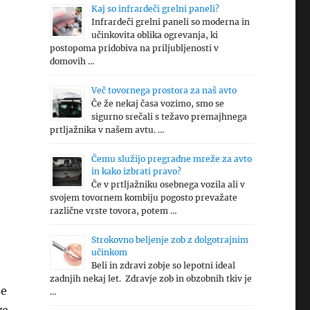
Kaj so infrardeči grelni paneli?
Infrardeči grelni paneli so moderna in
učinkovita oblika ogrevanja, ki
postopoma pridobiva na priljubljenosti v
domovih …
Več tovornega prostora za naš avto
Če že nekaj časa vozimo, smo se
sigurno srečali s težavo premajhnega
prtljažnika v našem avtu. …
Čemu služijo pregradne mreže za avto
in kako izbrati pravo?
Če v prtljažniku osebnega vozila ali v
svojem tovornem kombiju pogosto prevažate
različne vrste tovora, potem …
Strokovno beljenje zob z dolgotrajnim
učinkom
Beli in zdravi zobje so lepotni ideal
zadnjih nekaj let. Zdravje zob in obzobnih tkiv je
še
…