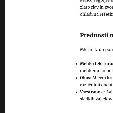
Pečico segrejte 
zlato rjav in zvo
ohladi na rešetki
Prednosti 
Mlečni kruh ponu
Mehka tekstura
mehkemu in puh
Okus:
Mlečni kru
različnimi dodatk
Vsestranost:
Lah
sladkih zajtrkov