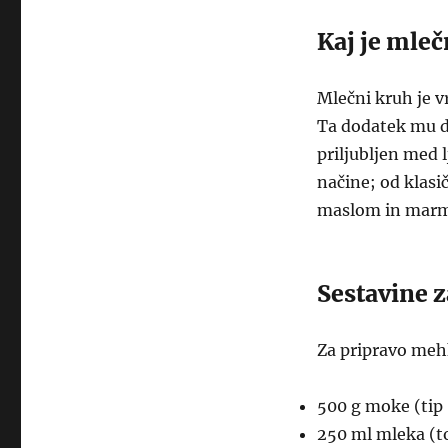
Kaj je mleč
Mlečni kruh je v
Ta dodatek mu d
priljubljen med l
načine; od klasič
maslom in marm
Sestavine 
Za pripravo meh
500 g moke (tip
250 ml mleka (t