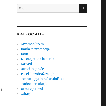
SEARCH
Search
for:
KATEGORIJE
Avtomobilizem
Darila in promocija
Dom
Lepota, moda in darila
Nasveti
Otroci in igrače
Posel in izobraževanje
Tehnologija in računalništvo
Turizem in okolje
Uncategorized
ki
Zdravje