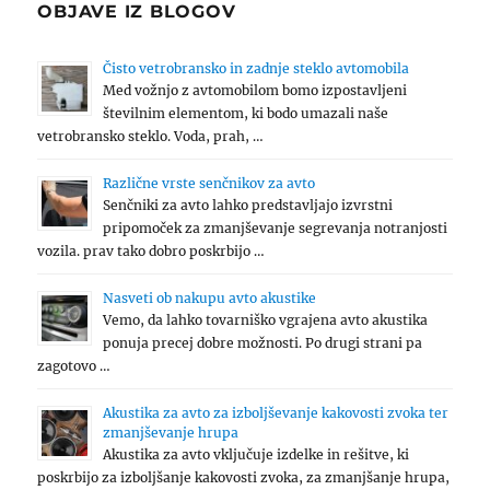
OBJAVE IZ BLOGOV
Čisto vetrobransko in zadnje steklo avtomobila
Med vožnjo z avtomobilom bomo izpostavljeni
številnim elementom, ki bodo umazali naše
vetrobransko steklo. Voda, prah, …
Različne vrste senčnikov za avto
Senčniki za avto lahko predstavljajo izvrstni
pripomoček za zmanjševanje segrevanja notranjosti
vozila. prav tako dobro poskrbijo …
Nasveti ob nakupu avto akustike
Vemo, da lahko tovarniško vgrajena avto akustika
ponuja precej dobre možnosti. Po drugi strani pa
zagotovo …
Akustika za avto za izboljševanje kakovosti zvoka ter
zmanjševanje hrupa
Akustika za avto vključuje izdelke in rešitve, ki
poskrbijo za izboljšanje kakovosti zvoka, za zmanjšanje hrupa,