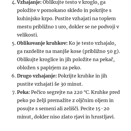
Vzhajanje:
Oblikujte testo v kroglo, ga
položite v pomokano skledo in pokrijte s
kuhinjsko krpo. Pustite vzhajati na toplem
mestu približno 1 uro, dokler se ne podvoji v
velikosti.
Oblikovanje kruhkov:
Ko je testo vzhajalo,
ga razdelite na manjše kose (približno 50 g).
Oblikujte kroglice in jih položite na pekač,
obložen s papirjem za peko.
Drugo vzhajanje:
Pokrijte kruhke in jih
pustite vzhajati še 30 minut.
Peka:
Pečico segrejte na 220 °C. Kruhke pred
peko po želji premažite z oljčnim oljem in
posujte s semeni ali zelišči. Pecite 15-20
minut, dokler niso zlato rjavi in hrustljavi.