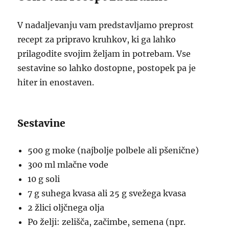
V nadaljevanju vam predstavljamo preprost
recept za pripravo kruhkov, ki ga lahko
prilagodite svojim željam in potrebam. Vse
sestavine so lahko dostopne, postopek pa je
hiter in enostaven.
Sestavine
500 g moke (najbolje polbele ali pšenične)
300 ml mlačne vode
10 g soli
7 g suhega kvasa ali 25 g svežega kvasa
2 žlici oljčnega olja
Po želji: zelišča, začimbe, semena (npr.