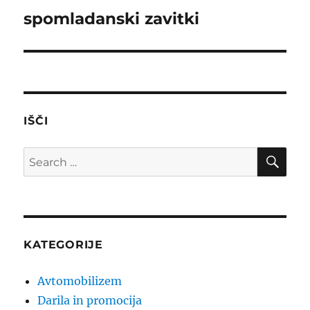
spomladanski zavitki
Next
post:
IŠČI
SE
Search
for:
KATEGORIJE
Avtomobilizem
Darila in promocija