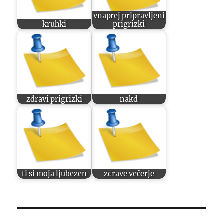
vnaprej pripravljeni
kruhki
prigrizki
zdravi prigrizki
nakd
ti si moja ljubezen
zdrave večerje