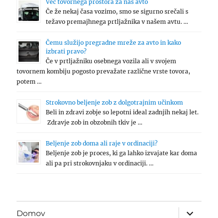
Več tovornega prostora za naš avto
Če že nekaj časa vozimo, smo se sigurno srečali s
težavo premajhnega prtljažnika v našem avtu. …
Čemu služijo pregradne mreže za avto in kako
izbrati pravo?
Če v prtljažniku osebnega vozila ali v svojem
tovornem kombiju pogosto prevažate različne vrste tovora,
potem …
Strokovno beljenje zob z dolgotrajnim učinkom
Beli in zdravi zobje so lepotni ideal zadnjih nekaj let.
Zdravje zob in obzobnih tkiv je …
Beljenje zob doma ali raje v ordinaciji?
Beljenje zob je proces, ki ga lahko izvajate kar doma
ali pa pri strokovnjaku v ordinaciji. …
expand
Domov