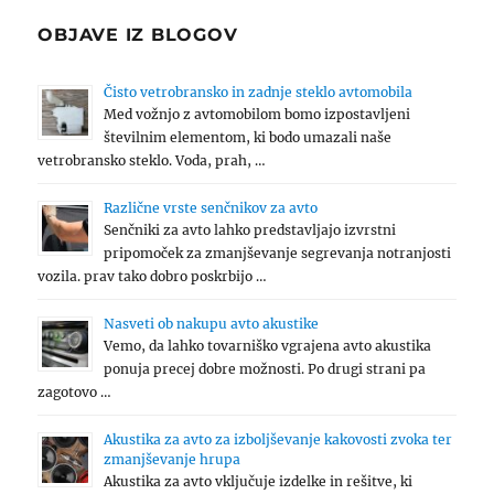
OBJAVE IZ BLOGOV
Čisto vetrobransko in zadnje steklo avtomobila
Med vožnjo z avtomobilom bomo izpostavljeni
številnim elementom, ki bodo umazali naše
vetrobransko steklo. Voda, prah, …
Različne vrste senčnikov za avto
Senčniki za avto lahko predstavljajo izvrstni
pripomoček za zmanjševanje segrevanja notranjosti
vozila. prav tako dobro poskrbijo …
Nasveti ob nakupu avto akustike
Vemo, da lahko tovarniško vgrajena avto akustika
ponuja precej dobre možnosti. Po drugi strani pa
zagotovo …
Akustika za avto za izboljševanje kakovosti zvoka ter
zmanjševanje hrupa
Akustika za avto vključuje izdelke in rešitve, ki