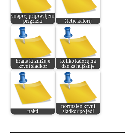
vnaprej pripravljeni
prigrizki
štetje kalorij
hrana ki znižuje
koliko kalorij na
krvni sladkor
dan za hujšanje
normalen krvni
nakd
sladkor po jedi