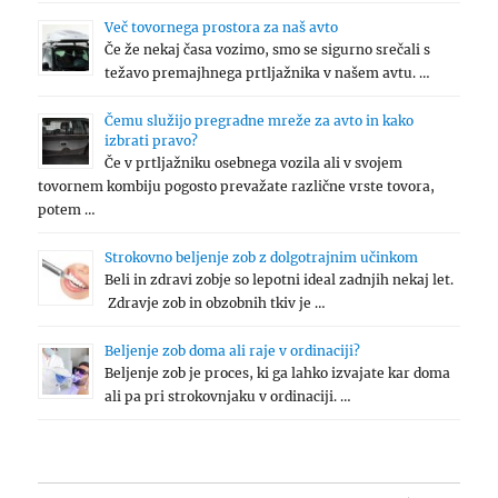
Več tovornega prostora za naš avto
Če že nekaj časa vozimo, smo se sigurno srečali s
težavo premajhnega prtljažnika v našem avtu. …
Čemu služijo pregradne mreže za avto in kako
izbrati pravo?
Če v prtljažniku osebnega vozila ali v svojem
tovornem kombiju pogosto prevažate različne vrste tovora,
potem …
Strokovno beljenje zob z dolgotrajnim učinkom
Beli in zdravi zobje so lepotni ideal zadnjih nekaj let.
Zdravje zob in obzobnih tkiv je …
Beljenje zob doma ali raje v ordinaciji?
Beljenje zob je proces, ki ga lahko izvajate kar doma
ali pa pri strokovnjaku v ordinaciji. …