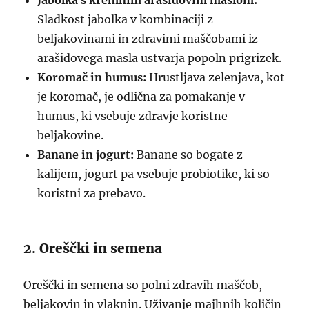
Jabolka s kremnim arašidovim maslom:
Sladkost jabolka v kombinaciji z
beljakovinami in zdravimi maščobami iz
arašidovega masla ustvarja popoln prigrizek.
Koromač in humus:
Hrustljava zelenjava, kot
je koromač, je odlična za pomakanje v
humus, ki vsebuje zdravje koristne
beljakovine.
Banane in jogurt:
Banane so bogate z
kalijem, jogurt pa vsebuje probiotike, ki so
koristni za prebavo.
2. Oreščki in semena
Oreščki in semena so polni zdravih maščob,
beljakovin in vlaknin. Uživanje majhnih količin