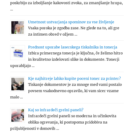
poskrbijo za izboljšanje kakovosti zvoka, za zmanjšanje hrupa,
…
Umetnost ustvarjanja spominov za vse življenje
Vsaka poroka je zgodba zase. Ne glede na to, ali gre
za intimen obred v ožjem …
Prednost uporabe laserskega tiskalnika in tonerja
Izbira primernega tonerja je ključna, če želimo hitro
in kvalitetno izdelovati slike in dokumente. Tonerji
uporabljajo …
Kje najhitreje lahko kupite poceni toner za printer?
Tiskanje dokumentov je za mnoge med vami postalo
povsem vsakodnevno opravilo, ki vam sicer vzame
malo …
Kaj so infrardeči grelni paneli?
Infrardeči grelni paneli so moderna in učinkovita
oblika ogrevanja, ki postopoma pridobiva na
priljubljenosti v domovih …