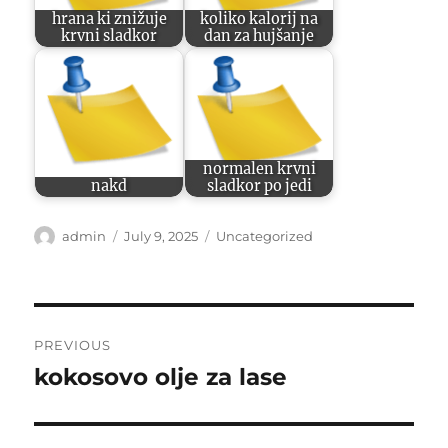
hrana ki znižuje
koliko kalorij na
krvni sladkor
dan za hujšanje
normalen krvni
nakd
sladkor po jedi
Author
Posted
Categories
admin
July 9, 2025
Uncategorized
on
Post
PREVIOUS
navigation
kokosovo olje za lase
Previous
post: