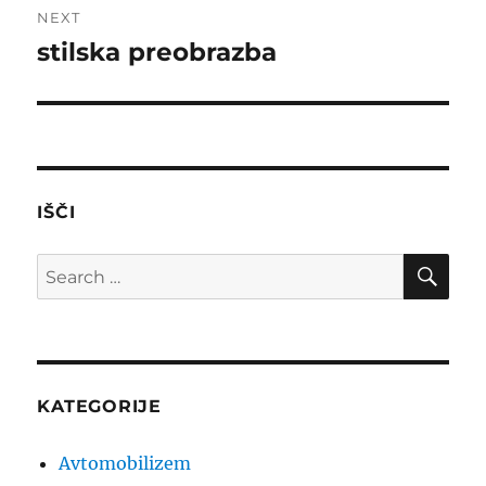
NEXT
stilska preobrazba
Next
post:
IŠČI
SE
Search
for:
KATEGORIJE
Avtomobilizem