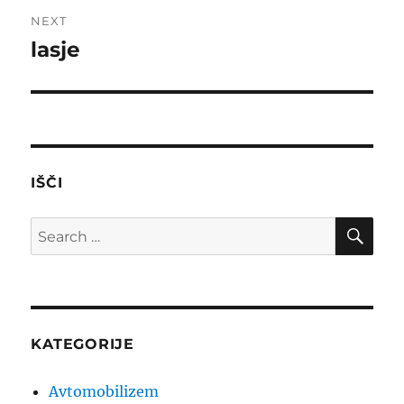
NEXT
lasje
Next
post:
IŠČI
SE
Search
for:
KATEGORIJE
Avtomobilizem