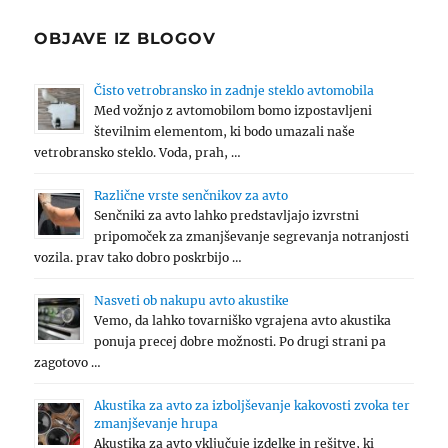
OBJAVE IZ BLOGOV
Čisto vetrobransko in zadnje steklo avtomobila
Med vožnjo z avtomobilom bomo izpostavljeni
številnim elementom, ki bodo umazali naše
vetrobransko steklo. Voda, prah, …
Različne vrste senčnikov za avto
Senčniki za avto lahko predstavljajo izvrstni
pripomoček za zmanjševanje segrevanja notranjosti
vozila. prav tako dobro poskrbijo …
Nasveti ob nakupu avto akustike
Vemo, da lahko tovarniško vgrajena avto akustika
ponuja precej dobre možnosti. Po drugi strani pa
zagotovo …
Akustika za avto za izboljševanje kakovosti zvoka ter
zmanjševanje hrupa
Akustika za avto vključuje izdelke in rešitve, ki