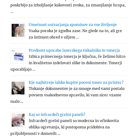
poskrbijo za izboljšanje kakovosti zvoka, za zmanjšanje hrupa,
…
Umetnost ustvarjanja spominov za vse življenje
Vsaka poroka je zgodba zase. Ne glede na to, ali gre
za intimen obred v ožjem …
Prednost uporabe laserskega tiskalnika in tonerja
Izbira primernega tonerja je ključna, če želimo hitro
in kvalitetno izdelovati slike in dokumente. Tonerji
uporabljajo …
Kje najhitreje lahko kupite poceni toner za printer?
Tiskanje dokumentov je za mnoge med vami postalo
povsem vsakodnevno opravilo, ki vam sicer vzame
malo …
Kaj so infrardeči grelni paneli?
Infrardeči grelni paneli so moderna in učinkovita
oblika ogrevanja, ki postopoma pridobiva na
priljubljenosti v domovih …