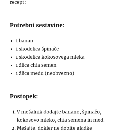
recept:
Potrebni sestavine:
1 banan
1 skodelica špinače
1 skodelica kokosovega mleka
1 žlica chia semen
1 žlica medu (neobvezno)
Postopek:
V mešalnik dodajte banano, špinačo,
kokosovo mleko, chia semena in med.
Mešajte, dokler ne dobite gladke