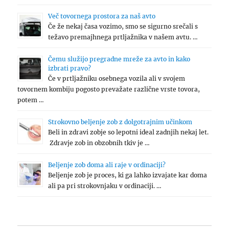
Več tovornega prostora za naš avto
Če že nekaj časa vozimo, smo se sigurno srečali s
težavo premajhnega prtljažnika v našem avtu. …
Čemu služijo pregradne mreže za avto in kako
izbrati pravo?
Če v prtljažniku osebnega vozila ali v svojem
tovornem kombiju pogosto prevažate različne vrste tovora,
potem …
Strokovno beljenje zob z dolgotrajnim učinkom
Beli in zdravi zobje so lepotni ideal zadnjih nekaj let.
Zdravje zob in obzobnih tkiv je …
Beljenje zob doma ali raje v ordinaciji?
Beljenje zob je proces, ki ga lahko izvajate kar doma
ali pa pri strokovnjaku v ordinaciji. …