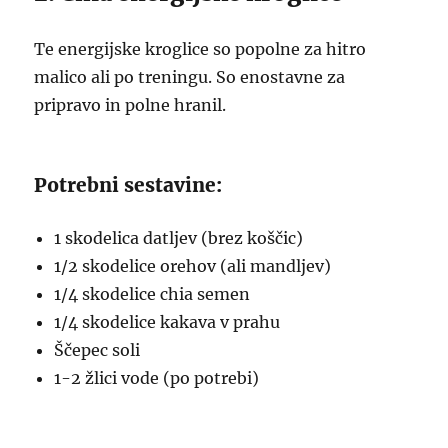
Te energijske kroglice so popolne za hitro
malico ali po treningu. So enostavne za
pripravo in polne hranil.
Potrebni sestavine:
1 skodelica datljev (brez koščic)
1/2 skodelice orehov (ali mandljev)
1/4 skodelice chia semen
1/4 skodelice kakava v prahu
Ščepec soli
1-2 žlici vode (po potrebi)