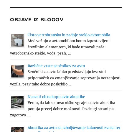
OBJAVE IZ BLOGOV
Čisto vetrobransko in zadnje steklo avtomobila
Med vožnjo z avtomobilom bomo izpostavljeni
številnim elementom, ki bodo umazali naše
vetrobransko steklo. Voda, prah, …
Različne vrste senčnikov za avto
Senčniki za avto lahko predstavljajo izvrstni
pripomoček za zmanjševanje segrevanja notranjosti
vozila. prav tako dobro poskrbijo …
Nasveti ob nakupu avto akustike
Vemo, da lahko tovarniško vgrajena avto akustika
ponuja precej dobre možnosti. Po drugi strani pa
zagotovo …
Akustika za avto za izboljševanje kakovosti zvoka ter