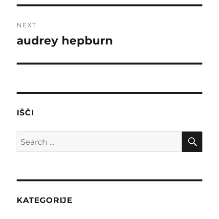
NEXT
audrey hepburn
Next
post:
IŠČI
SE
Search
for:
KATEGORIJE