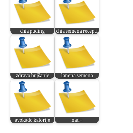
chia puding
chia semena recepti
zdravo hujšanje
lanena semena
avokado kalorije
nad+