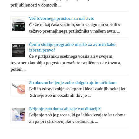
priljubljenosti v domovih …
Več tovornega prostora za naš avto
Če že nekaj časa vozimo, smo se sigurno srečali s
težavo premajhnega prtljažnika v našem avtu. …
Čemu služijo pregradne mreže za avto in kako
izbrati pravo?
Če v prtljažniku osebnega vozila ali v svojem
tovornem kombiju pogosto prevažate različne vrste tovora,
potem …
Strokovno beljenje zob z dolgotrajnim učinkom
Beli in zdravi zobje so lepotni ideal zadnjih nekaj let.
Zdravje zob in obzobnih tkiv je …
Beljenje zob doma ali raje v ordinaciji?
Beljenje zob je proces, ki ga lahko izvajate kar doma
ali pa pri strokovnjaku v ordinaciji. …