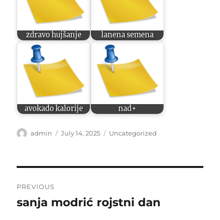
zdravo hujšanje
lanena semena
avokado kalorije
nad+
Author
Posted
Categories
admin
July 14, 2025
Uncategorized
on
Post
PREVIOUS
navigation
sanja modrić rojstni dan
Previous
post: