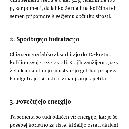
Chia semena vsebujejo kar 34 g vlaknin na 100
g, kar pomeni, da lahko že majhna količina teh
semen pripomore k večjemu občutku sitosti.
2. Spodbujajo hidratacijo
Chia semena lahko absorbirajo do 12-kratno
količino svoje teže v vodi. Ko jih zaužijemo, se v
želodcu napihnejo in ustvarijo gel, kar prispeva
k dolgotrajni sitosti in zmanjšanju apetita.
3. Povečujejo energijo
Ta semena so tudi odličen vir energije, kar je še
posebej koristno za tiste, ki želijo ostati aktivni