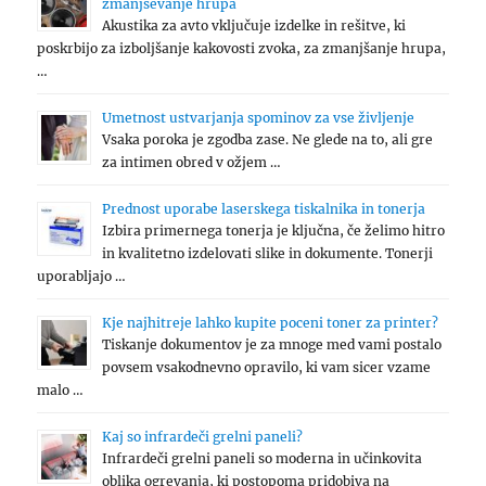
zmanjševanje hrupa
Akustika za avto vključuje izdelke in rešitve, ki
poskrbijo za izboljšanje kakovosti zvoka, za zmanjšanje hrupa,
…
Umetnost ustvarjanja spominov za vse življenje
Vsaka poroka je zgodba zase. Ne glede na to, ali gre
za intimen obred v ožjem …
Prednost uporabe laserskega tiskalnika in tonerja
Izbira primernega tonerja je ključna, če želimo hitro
in kvalitetno izdelovati slike in dokumente. Tonerji
uporabljajo …
Kje najhitreje lahko kupite poceni toner za printer?
Tiskanje dokumentov je za mnoge med vami postalo
povsem vsakodnevno opravilo, ki vam sicer vzame
malo …
Kaj so infrardeči grelni paneli?
Infrardeči grelni paneli so moderna in učinkovita
oblika ogrevanja, ki postopoma pridobiva na