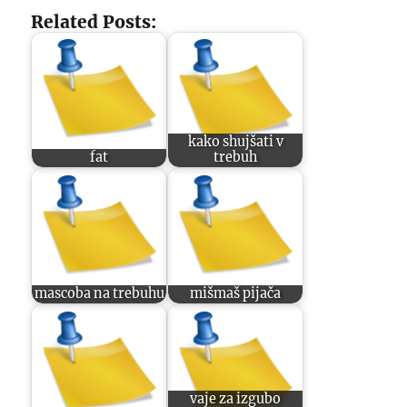
Related Posts:
kako shujšati v
fat
trebuh
mascoba na trebuhu
mišmaš pijača
vaje za izgubo