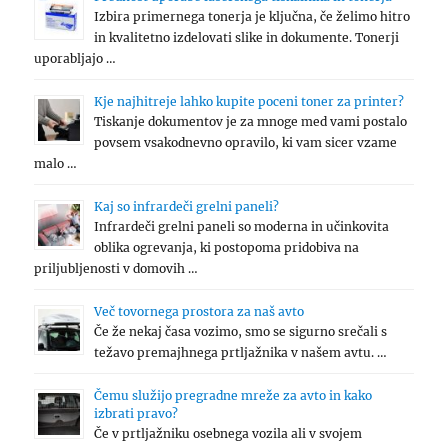
Izbira primernega tonerja je ključna, če želimo hitro
in kvalitetno izdelovati slike in dokumente. Tonerji
uporabljajo …
Kje najhitreje lahko kupite poceni toner za printer?
Tiskanje dokumentov je za mnoge med vami postalo
povsem vsakodnevno opravilo, ki vam sicer vzame
malo …
Kaj so infrardeči grelni paneli?
Infrardeči grelni paneli so moderna in učinkovita
oblika ogrevanja, ki postopoma pridobiva na
priljubljenosti v domovih …
Več tovornega prostora za naš avto
Če že nekaj časa vozimo, smo se sigurno srečali s
težavo premajhnega prtljažnika v našem avtu. …
Čemu služijo pregradne mreže za avto in kako
izbrati pravo?
Če v prtljažniku osebnega vozila ali v svojem