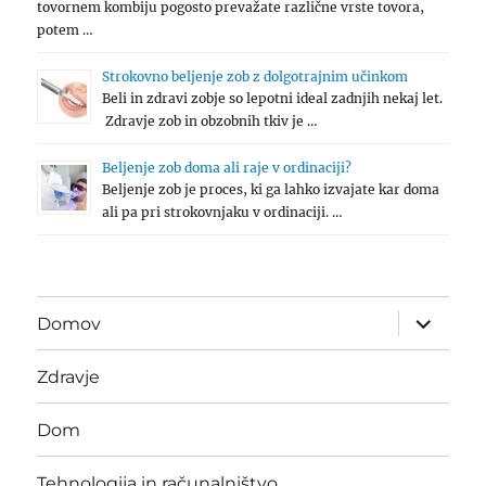
tovornem kombiju pogosto prevažate različne vrste tovora,
potem …
Strokovno beljenje zob z dolgotrajnim učinkom
Beli in zdravi zobje so lepotni ideal zadnjih nekaj let.
Zdravje zob in obzobnih tkiv je …
Beljenje zob doma ali raje v ordinaciji?
Beljenje zob je proces, ki ga lahko izvajate kar doma
ali pa pri strokovnjaku v ordinaciji. …
expand
Domov
child
menu
Zdravje
Dom
Tehnologija in računalništvo