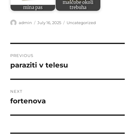
maščobe okoli
mina pas
trebuha
Author
Posted
Categories
admin
July 16, 2025
Uncategorized
on
Post
PREVIOUS
navigation
paraziti v telesu
Previous
post:
NEXT
fortenova
Next
post: