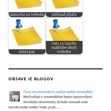
mascoba na trebuhu
mišmaš pijača
vaje za izgubo
maščobe okoli
mina pas
trebuha
OBJAVE IZ BLOGOV
Čisto vetrobransko in zadnje steklo avtomobila
Med vožnjo z avtomobilom bomo izpostavljeni
številnim elementom, ki bodo umazali naše
vetrobransko steklo. Voda, prah, …