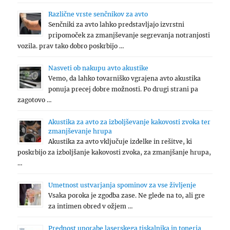
Različne vrste senčnikov za avto
Senčniki za avto lahko predstavljajo izvrstni
pripomoček za zmanjševanje segrevanja notranjosti
vozila. prav tako dobro poskrbijo …
Nasveti ob nakupu avto akustike
Vemo, da lahko tovarniško vgrajena avto akustika
ponuja precej dobre možnosti. Po drugi strani pa
zagotovo …
Akustika za avto za izboljševanje kakovosti zvoka ter
zmanjševanje hrupa
Akustika za avto vključuje izdelke in rešitve, ki
poskrbijo za izboljšanje kakovosti zvoka, za zmanjšanje hrupa,
…
Umetnost ustvarjanja spominov za vse življenje
Vsaka poroka je zgodba zase. Ne glede na to, ali gre
za intimen obred v ožjem …
Prednost uporabe laserskega tiskalnika in tonerja