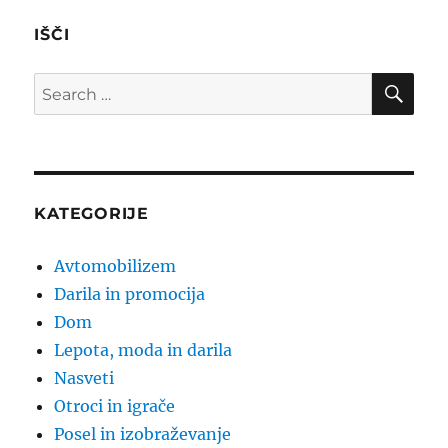
IŠČI
SE
Search
for:
KATEGORIJE
Avtomobilizem
Darila in promocija
Dom
Lepota, moda in darila
Nasveti
Otroci in igrače
Posel in izobraževanje