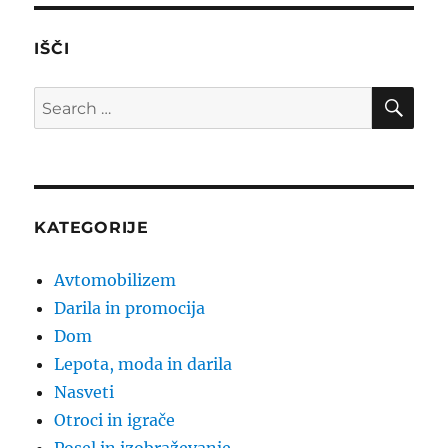
IŠČI
SE
Search
for:
KATEGORIJE
Avtomobilizem
Darila in promocija
Dom
Lepota, moda in darila
Nasveti
Otroci in igrače