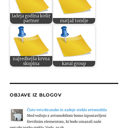
ladeja godina košir
partner
matjaž tomlje
najredkejša krvna
skupina
kaval group
OBJAVE IZ BLOGOV
Čisto vetrobransko in zadnje steklo avtomobila
Med vožnjo z avtomobilom bomo izpostavljeni
številnim elementom, ki bodo umazali naše
vetrobransko steklo. Voda, prah, …