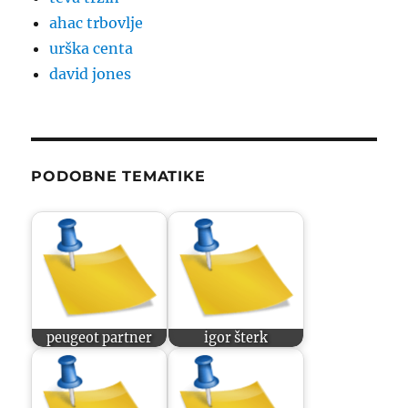
ahac trbovlje
urška centa
david jones
PODOBNE TEMATIKE
peugeot partner
igor šterk