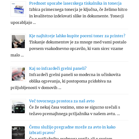
Prednost uporabe laserskega tiskalnika in tonerja
Izbira primernega tonerja je ključna, če želimo hitro
in kvalitetno izdelovati slike in dokumente. Tonerji
uporabljajo …
Kje najhitreje lahko kupite poceni toner za printer?
Tiskanje dokumentov je za mnoge med vami postalo
povsem vsakodnevno opravilo, ki vam sicer vzame
malo …
Kaj so infrardeči grelni paneli?
Infrardeči grelni paneli so moderna in učinkovita
oblika ogrevanja, ki postopoma pridobiva na
priljubljenosti v domovih …
Več tovornega prostora za naš avto
Če že nekaj časa vozimo, smo se sigurno srečali s
težavo premajhnega prtljažnika v našem avtu. …
Čemu služijo pregradne mreže za avto in kako
izbrati pravo?
Če v prtljažniku osebnega vozila ali v svojem