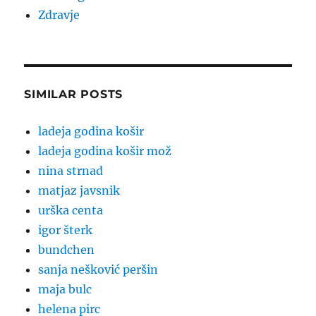
Zdravje
SIMILAR POSTS
ladeja godina košir
ladeja godina košir mož
nina strnad
matjaz javsnik
urška centa
igor šterk
bundchen
sanja nešković peršin
maja bulc
helena pirc