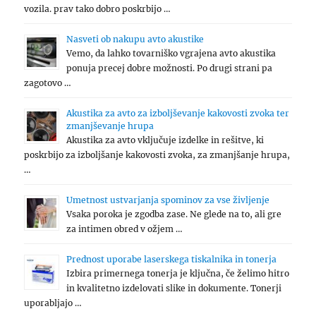
vozila. prav tako dobro poskrbijo …
Nasveti ob nakupu avto akustike
Vemo, da lahko tovarniško vgrajena avto akustika
ponuja precej dobre možnosti. Po drugi strani pa
zagotovo …
Akustika za avto za izboljševanje kakovosti zvoka ter
zmanjševanje hrupa
Akustika za avto vključuje izdelke in rešitve, ki
poskrbijo za izboljšanje kakovosti zvoka, za zmanjšanje hrupa,
…
Umetnost ustvarjanja spominov za vse življenje
Vsaka poroka je zgodba zase. Ne glede na to, ali gre
za intimen obred v ožjem …
Prednost uporabe laserskega tiskalnika in tonerja
Izbira primernega tonerja je ključna, če želimo hitro
in kvalitetno izdelovati slike in dokumente. Tonerji
uporabljajo …