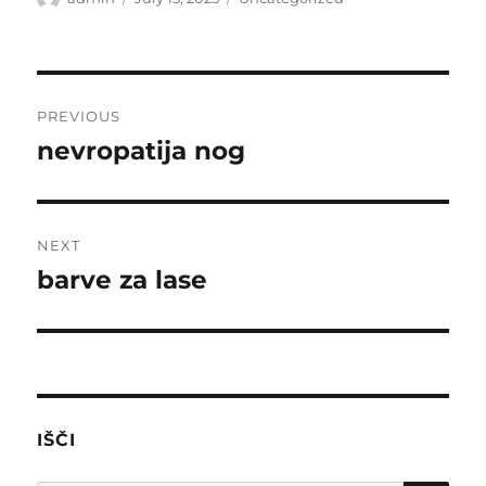
on
Post
PREVIOUS
navigation
nevropatija nog
Previous
post:
NEXT
barve za lase
Next
post:
IŠČI