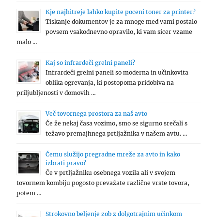
Kje najhitreje lahko kupite poceni toner za printer?
Tiskanje dokumentov je za mnoge med vami postalo
povsem vsakodnevno opravilo, ki vam sicer vzame
malo …
Kaj so infrardeči grelni paneli?
Infrardeči grelni paneli so moderna in učinkovita
oblika ogrevanja, ki postopoma pridobiva na
priljubljenosti v domovih …
Več tovornega prostora za naš avto
Če že nekaj časa vozimo, smo se sigurno srečali s
težavo premajhnega prtljažnika v našem avtu. …
Čemu služijo pregradne mreže za avto in kako
izbrati pravo?
Če v prtljažniku osebnega vozila ali v svojem
tovornem kombiju pogosto prevažate različne vrste tovora,
potem …
Strokovno beljenje zob z dolgotrajnim učinkom