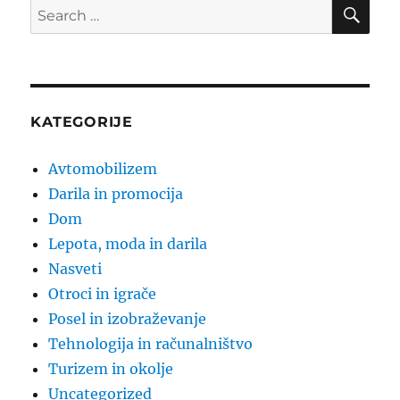
SE
Search
for:
KATEGORIJE
Avtomobilizem
Darila in promocija
Dom
Lepota, moda in darila
Nasveti
Otroci in igrače
Posel in izobraževanje
Tehnologija in računalništvo
Turizem in okolje
Uncategorized