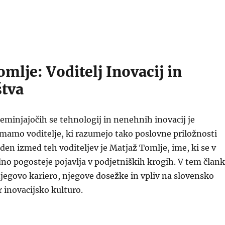
mlje: Voditelj Inovacij in
štva
reminjajočih se tehnologij in nenehnih inovacij je
amo voditelje, ki razumejo tako poslovne priložnosti
Eden izmed teh voditeljev je Matjaž Tomlje, ime, ki se v
dno pogosteje pojavlja v podjetniških krogih. V tem član
jegovo kariero, njegove dosežke in vpliv na slovensko
 inovacijsko kulturo.