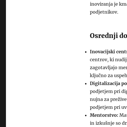
inoviranja je km
podjetnikov.
Osrednji d
Inovacijski cent
centrov, ki nudi
zagotavljajo men
ključno za uspe
Digitalizacija po
podjetjem pri dig
nujna za preživ
podjetjem pri uv
Mentorstvo:
Mat
in izkušnje so d