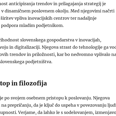
st anticipiranja trendov in prilagajanja strategij je
h v dinamičnem poslovnem okolju. Med njegovimi načrti
širitev vpliva inovacijskih centrov ter nadaljnje
n podpora mladim podjetnikom.
rihodnost slovenskega gospodarstva v inovacijah,
oju in digitalizaciji. Njegova strast do tehnologije ga vo
ovih trendov in priložnosti, kar bo nedvomno vplivalo n
 slovenskega podjetništva.
top in filozofija
uje po svojem osebnem pristopu k poslovanju. Njegova
i na prepričanju, da je ključ do uspeha v povezovanju ljud
kupnosti. Verjame, da lahko le s sodelovanjem, izmenjav