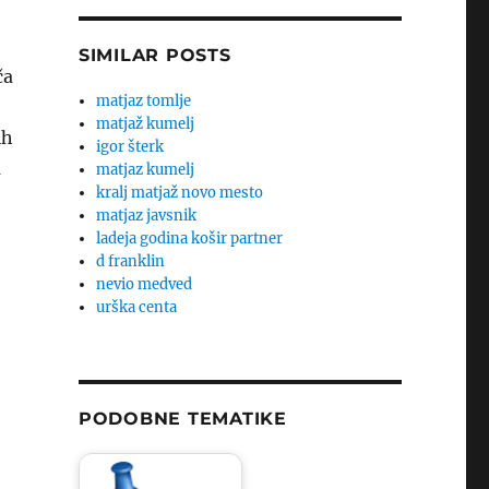
SIMILAR POSTS
ča
matjaz tomlje
matjaž kumelj
ih
igor šterk
a
matjaz kumelj
kralj matjaž novo mesto
matjaz javsnik
ladeja godina košir partner
d franklin
nevio medved
urška centa
PODOBNE TEMATIKE