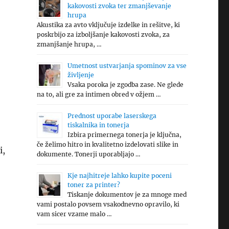
kakovosti zvoka ter zmanjševanje
hrupa
Akustika za avto vključuje izdelke in rešitve, ki
poskrbijo za izboljšanje kakovosti zvoka, za
zmanjšanje hrupa, …
Umetnost ustvarjanja spominov za vse
življenje
Vsaka poroka je zgodba zase. Ne glede
na to, ali gre za intimen obred v ožjem …
Prednost uporabe laserskega
tiskalnika in tonerja
Izbira primernega tonerja je ključna,
če želimo hitro in kvalitetno izdelovati slike in
i,
dokumente. Tonerji uporabljajo …
Kje najhitreje lahko kupite poceni
toner za printer?
Tiskanje dokumentov je za mnoge med
vami postalo povsem vsakodnevno opravilo, ki
vam sicer vzame malo …