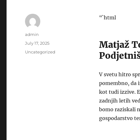
“`html
Author
admin
Matjaž To
Posted
July 17, 2025
on
Categories
Uncategorized
Podjetni
V svetu hitro sp
pomembno, da im
kot tudi izzive. 
zadnjih letih ve
bomo raziskali n
gospodarstvo ter