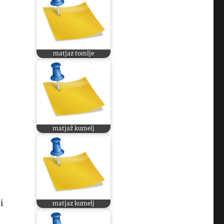
matjaz tomlje
matjaž kumelj
i
matjaz kumelj