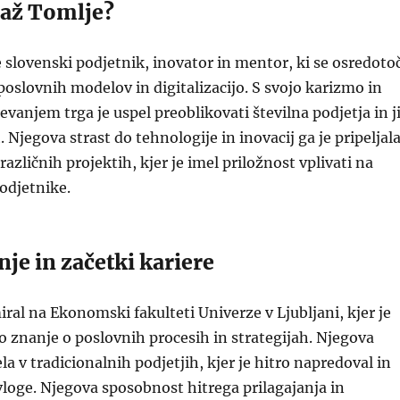
jaž Tomlje?
 slovenski podjetnik, inovator in mentor, ki se osredoto
poslovnih modelov in digitalizacijo. S svojo karizmo in
anjem trga je uspel preoblikovati številna podjetja in j
 Njegova strast do tehnologije in inovacij ga je pripeljal
različnih projektih, kjer je imel priložnost vplivati na
odjetnike.
je in začetki kariere
iral na Ekonomski fakulteti Univerze v Ljubljani, kjer je
to znanje o poslovnih procesih in strategijah. Njegova
ela v tradicionalnih podjetjih, kjer je hitro napredoval in
vloge. Njegova sposobnost hitrega prilagajanja in