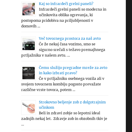
Kaj so infrardeči grelni paneli?
Infrardeči grelni paneli so moderna in
učinkovita oblika ogrevanja, ki
postopoma pridobiva na priljubljenosti v
domovih …
Več tovornega prostora za naš avto
Če že nekaj časa vozimo, smo se
sigurno srečali s težavo premajhnega
prtljažnika v našem avtu. …
Čemu služijo pregradne mreže za avto
in kako izbrati pravo?
Če v prtljažniku osebnega vozila ali v
svojem tovornem kombiju pogosto prevažate
različne vrste tovora, potem …
Strokovno beljenje zob z dolgotrajnim
učinkom
Beli in zdravi zobje so lepotni ideal
zadnjih nekaj let. Zdravje zob in obzobnih tkiv je
…