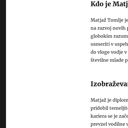
Kdo je Mat
Matjaž Tomlje je
na razvoj novih 
globokim razumev
usmeriti v uspeh.
do vloge vodje v 
številne mlade p
Izobraževan
Matjaž je diplom
pridobil temelji
kariera se je zač
prevzel vodilne 