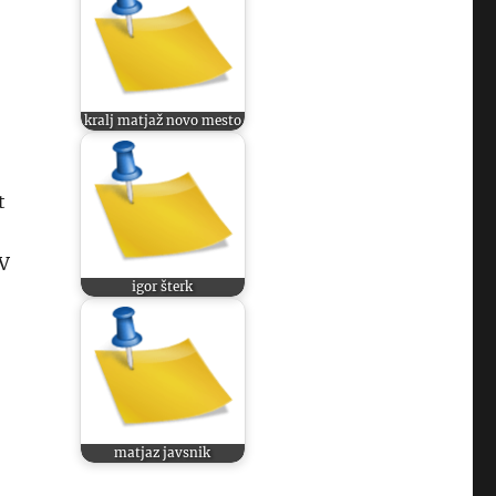
kralj matjaž novo mesto
t
 V
igor šterk
matjaz javsnik