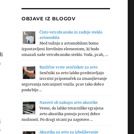
OBJAVE IZ BLOGOV
Čisto vetrobransko in zadnje steklo
avtomobila
Med vožnjo z avtomobilom bomo
izpostavljeni številnim elementom, ki bodo
di
umazali naše vetrobransko steklo. Voda, prah, …
a
Različne vrste senčnikov za avto
Senčniki za avto lahko predstavljajo
izvrstni pripomoček za zmanjševanje
segrevanja notranjosti vozila. prav tako dobro
poskrbijo …
Nasveti ob nakupu avto akustike
Vemo, da lahko tovarniško vgrajena
avto akustika ponuja precej dobre
možnosti. Po drugi strani pa zagotovo …
i
o
Akustika za avto za izboljševanje