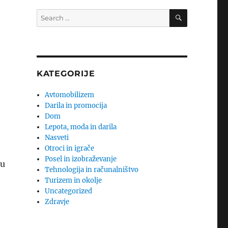
SEARCH
Search
for:
KATEGORIJE
Avtomobilizem
Darila in promocija
Dom
Lepota, moda in darila
Nasveti
Otroci in igrače
Posel in izobraževanje
ku
Tehnologija in računalništvo
Turizem in okolje
Uncategorized
Zdravje