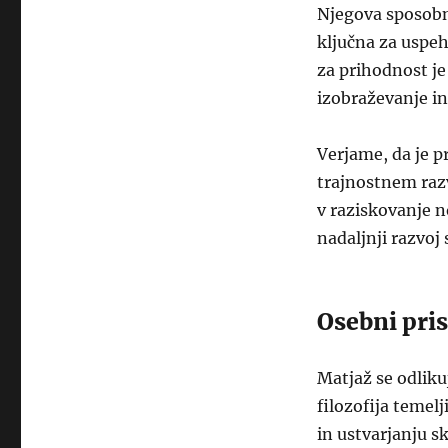
Njegova sposobno
ključna za uspe
za prihodnost je 
izobraževanje i
Verjame, da je p
trajnostnem razv
v raziskovanje n
nadaljnji razvoj
Osebni pris
Matjaž se odlik
filozofija temelj
in ustvarjanju s