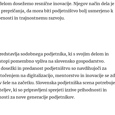
delom dosežemo resnične inovacije. Njegov način dela je
prepričanja, da mora biti podjetništvo bolj usmerjeno k
rnosti in trajnostnemu razvoju.
edstavlja sodobnega podjetnika, ki s svojim delom in
istopi pomembno vpliva na slovensko gospodarstvo.
 dosežki in predanost podjetništvu so navdihujoči za
očenjem na digitalizacijo, mentorstvo in inovacije se zd
iv šele na začetku. Slovenska podjetniška scena potrebuje
eljev, ki so pripravljeni sprejeti izzive prihodnosti in
žnosti za nove generacije podjetnikov.