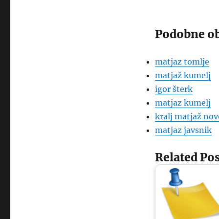
Podobne ob
matjaz tomlje
matjaž kumelj
igor šterk
matjaz kumelj
kralj matjaž no
matjaz javsnik
Related Pos