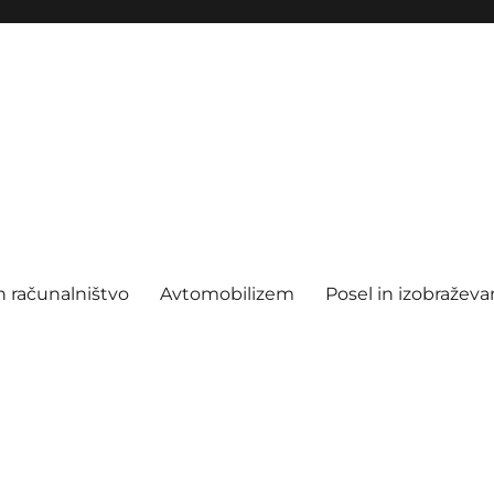
n računalništvo
Avtomobilizem
Posel in izobraževa