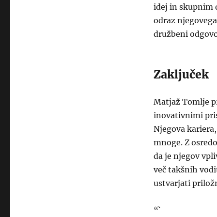
idej in skupnim 
odraz njegovega 
družbeni odgovo
Zaključek
Matjaž Tomlje pr
inovativnimi pr
Njegova kariera,
mnoge. Z osredot
da je njegov vpl
več takšnih vodit
ustvarjati prilo
“`