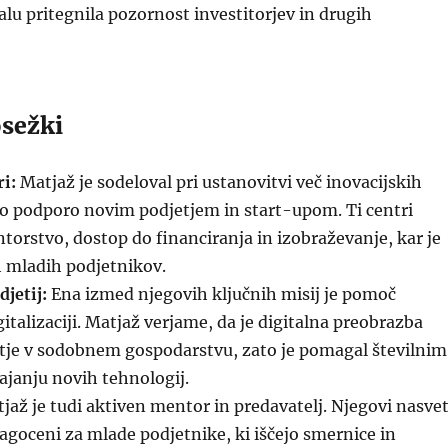
alu pritegnila pozornost investitorjev in drugih
osežki
ri:
Matjaž je sodeloval pri ustanovitvi več inovacijskih
jo podporo novim podjetjem in start-upom. Ti centri
torstvo, dostop do financiranja in izobraževanje, kar je
h mladih podjetnikov.
djetij:
Ena izmed njegovih ključnih misij je pomoč
italizaciji. Matjaž verjame, da je digitalna preobrazba
etje v sodobnem gospodarstvu, zato je pomagal številnim
ajanju novih tehnologij.
jaž je tudi aktiven mentor in predavatelj. Njegovi nasvet
ragoceni za mlade podjetnike, ki iščejo smernice in