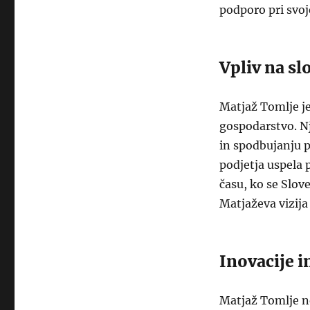
podporo pri svoj
Vpliv na s
Matjaž Tomlje j
gospodarstvo. Nj
in spodbujanju p
podjetja uspela 
času, ko se Sloven
Matjaževa vizija
Inovacije i
Matjaž Tomlje ne