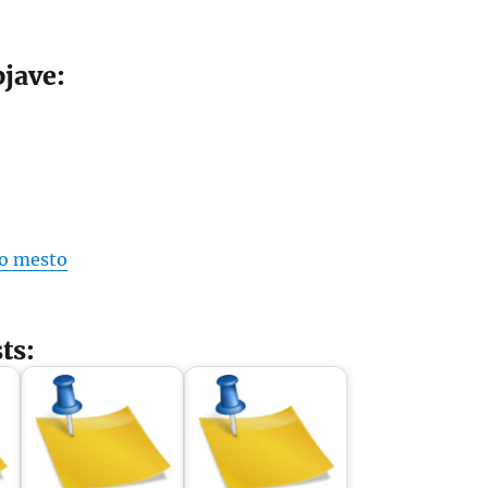
jave:
vo mesto
ts: