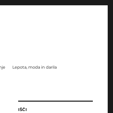
nje
Lepota, moda in darila
IŠČI