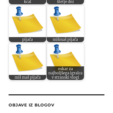
kcal
štetje dni
pijača
mišmaš pijača
oskar za
najboljšega igralca
miš maš pijača
v stranski vlogi
OBJAVE IZ BLOGOV