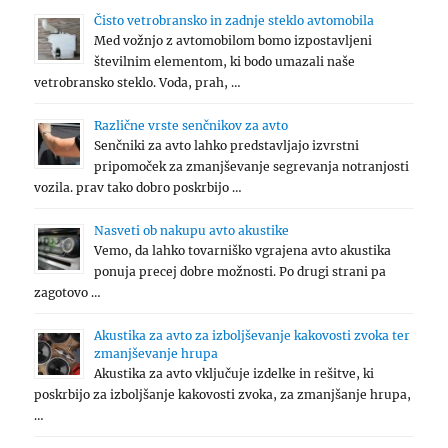
Čisto vetrobransko in zadnje steklo avtomobila
Med vožnjo z avtomobilom bomo izpostavljeni
številnim elementom, ki bodo umazali naše
vetrobransko steklo. Voda, prah, …
Različne vrste senčnikov za avto
Senčniki za avto lahko predstavljajo izvrstni
pripomoček za zmanjševanje segrevanja notranjosti
vozila. prav tako dobro poskrbijo …
Nasveti ob nakupu avto akustike
Vemo, da lahko tovarniško vgrajena avto akustika
ponuja precej dobre možnosti. Po drugi strani pa
zagotovo …
Akustika za avto za izboljševanje kakovosti zvoka ter
zmanjševanje hrupa
Akustika za avto vključuje izdelke in rešitve, ki
poskrbijo za izboljšanje kakovosti zvoka, za zmanjšanje hrupa,
…