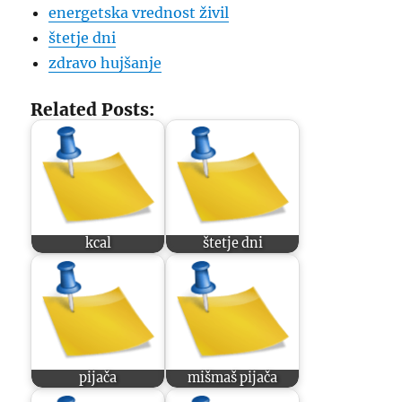
energetska vrednost živil
štetje dni
zdravo hujšanje
Related Posts:
kcal
štetje dni
pijača
mišmaš pijača