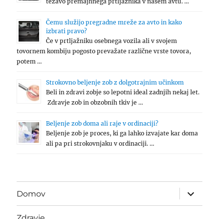
težavo premajhnega prtljažnika v našem avtu. …
Čemu služijo pregradne mreže za avto in kako
izbrati pravo?
Če v prtljažniku osebnega vozila ali v svojem
tovornem kombiju pogosto prevažate različne vrste tovora,
potem …
Strokovno beljenje zob z dolgotrajnim učinkom
Beli in zdravi zobje so lepotni ideal zadnjih nekaj let.
Zdravje zob in obzobnih tkiv je …
Beljenje zob doma ali raje v ordinaciji?
Beljenje zob je proces, ki ga lahko izvajate kar doma
ali pa pri strokovnjaku v ordinaciji. …
expand
Domov
child
menu
Zdravje