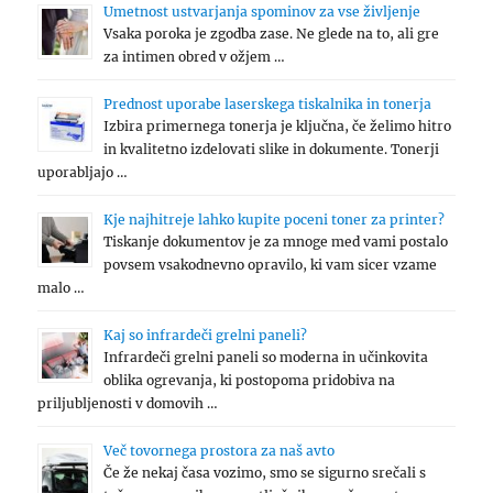
Umetnost ustvarjanja spominov za vse življenje
Vsaka poroka je zgodba zase. Ne glede na to, ali gre
za intimen obred v ožjem …
Prednost uporabe laserskega tiskalnika in tonerja
Izbira primernega tonerja je ključna, če želimo hitro
in kvalitetno izdelovati slike in dokumente. Tonerji
uporabljajo …
Kje najhitreje lahko kupite poceni toner za printer?
Tiskanje dokumentov je za mnoge med vami postalo
povsem vsakodnevno opravilo, ki vam sicer vzame
malo …
Kaj so infrardeči grelni paneli?
Infrardeči grelni paneli so moderna in učinkovita
oblika ogrevanja, ki postopoma pridobiva na
priljubljenosti v domovih …
Več tovornega prostora za naš avto
Če že nekaj časa vozimo, smo se sigurno srečali s