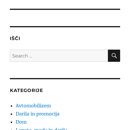
post:
IŠČI
SE
Search
for:
KATEGORIJE
Avtomobilizem
Darila in promocija
Dom