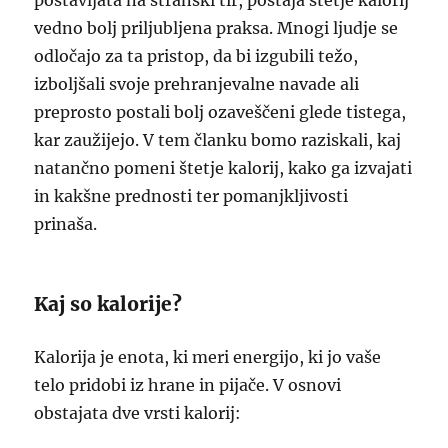
postavljata na stranski tir, postaja štetje kalorij
vedno bolj priljubljena praksa. Mnogi ljudje se
odločajo za ta pristop, da bi izgubili težo,
izboljšali svoje prehranjevalne navade ali
preprosto postali bolj ozaveščeni glede tistega,
kar zaužijejo. V tem članku bomo raziskali, kaj
natančno pomeni štetje kalorij, kako ga izvajati
in kakšne prednosti ter pomanjkljivosti
prinaša.
Kaj so kalorije?
Kalorija je enota, ki meri energijo, ki jo vaše
telo pridobi iz hrane in pijače. V osnovi
obstajata dve vrsti kalorij: