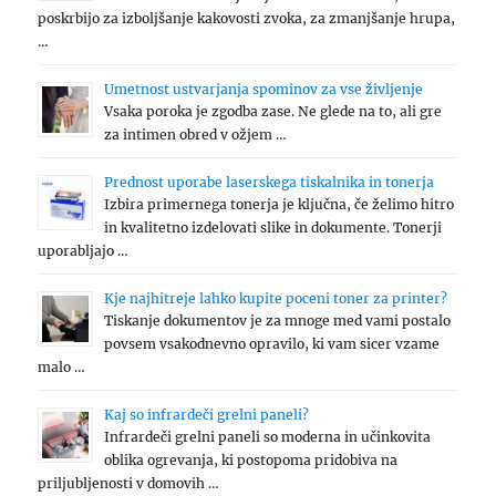
poskrbijo za izboljšanje kakovosti zvoka, za zmanjšanje hrupa,
…
Umetnost ustvarjanja spominov za vse življenje
Vsaka poroka je zgodba zase. Ne glede na to, ali gre
za intimen obred v ožjem …
Prednost uporabe laserskega tiskalnika in tonerja
Izbira primernega tonerja je ključna, če želimo hitro
in kvalitetno izdelovati slike in dokumente. Tonerji
uporabljajo …
Kje najhitreje lahko kupite poceni toner za printer?
Tiskanje dokumentov je za mnoge med vami postalo
povsem vsakodnevno opravilo, ki vam sicer vzame
malo …
Kaj so infrardeči grelni paneli?
Infrardeči grelni paneli so moderna in učinkovita
oblika ogrevanja, ki postopoma pridobiva na
priljubljenosti v domovih …