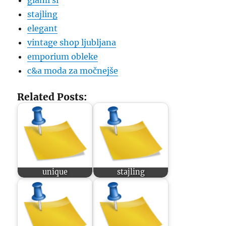
glami si
stajling
elegant
vintage shop ljubljana
emporium obleke
c&a moda za močnejše
Related Posts:
unique
stajling