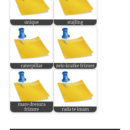
unique
stajling
caterpillar
zelo kratke frizure
mare dresura
frizure
rada te imam