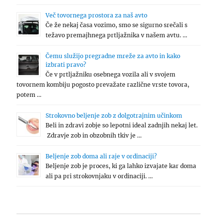
Več tovornega prostora za naš avto
Če že nekaj časa vozimo, smo se sigurno srečali s
težavo premajhnega prtljažnika v našem avtu. …
Čemu služijo pregradne mreže za avto in kako
izbrati pravo?
Če v prtljažniku osebnega vozila ali v svojem
tovornem kombiju pogosto prevažate različne vrste tovora,
potem …
Strokovno beljenje zob z dolgotrajnim učinkom
Beli in zdravi zobje so lepotni ideal zadnjih nekaj let.
Zdravje zob in obzobnih tkiv je …
Beljenje zob doma ali raje v ordinaciji?
Beljenje zob je proces, ki ga lahko izvajate kar doma
ali pa pri strokovnjaku v ordinaciji. …