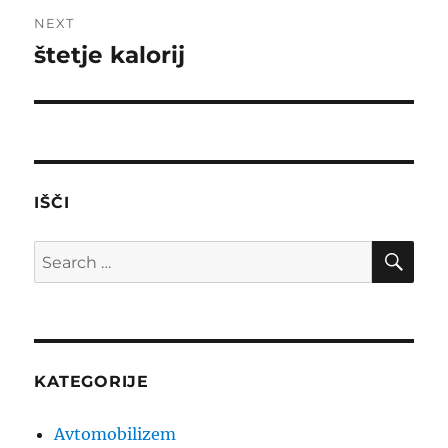
NEXT
štetje kalorij
Next
post:
IŠČI
SE
Search
for:
KATEGORIJE
Avtomobilizem