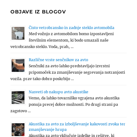
OBJAVE IZ BLOGOV
Čisto vetrobransko in zadnje steklo avtomobila
Med vožnjo z avtomobilom bomo izpostavljeni
številnim elementom, ki bodo umazali naše
vetrobransko steklo. Voda, prah, …
Različne vrste senčnikov za avto
Senčniki za avto lahko predstavljajo izvrstni
pripomoček za zmanjševanje segrevanja notranjosti
vozila. prav tako dobro poskrbijo …
Nasveti ob nakupu avto akustike
Vemo, da lahko tovarniško vgrajena avto akustika
ponuja precej dobre možnosti. Po drugi strani pa
zagotovo …
Akustika za avto za izboljševanje kakovosti zvoka ter
zmanjševanje hrupa
Akustika za avto vključuje izdelke in rešitve, ki