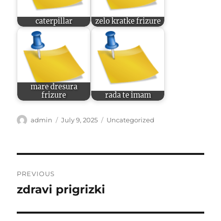
caterpillar
zelo kratke frizure
mare dresura
frizure
rada te imam
Author
Posted
Categories
admin
July 9, 2025
Uncategorized
on
Post
PREVIOUS
navigation
zdravi prigrizki
Previous
post: