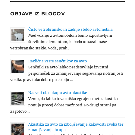
OBJAVE IZ BLOGOV
Čisto vetrobransko in zadnje steklo avtomobila
Med vožnjo z avtomobilom bomo izpostavljeni
številnim elementom, ki bodo umazali naše
vetrobransko steklo. Voda, prah, …
Različne vrste senčnikov za avto
Senčniki za avto lahko predstavljajo izvrstni
pripomoček za zmanjševanje segrevanja notranjosti
vozila. prav tako dobro poskrbijo …
Nasveti ob nakupu avto akustike
Vemo, da lahko tovarniško vgrajena avto akustika
ponuja precej dobre možnosti. Po drugi strani pa
zagotovo …
Akustika za avto za izboljševanje kakovosti zvoka ter
zmanjševanje hrupa