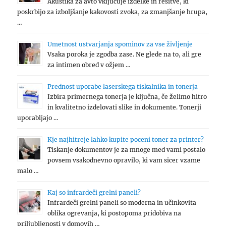
Akustika za avto vključuje izdelke in rešitve, ki
poskrbijo za izboljšanje kakovosti zvoka, za zmanjšanje hrupa,
…
Umetnost ustvarjanja spominov za vse življenje
Vsaka poroka je zgodba zase. Ne glede na to, ali gre
za intimen obred v ožjem …
Prednost uporabe laserskega tiskalnika in tonerja
Izbira primernega tonerja je ključna, če želimo hitro
in kvalitetno izdelovati slike in dokumente. Tonerji
uporabljajo …
Kje najhitreje lahko kupite poceni toner za printer?
Tiskanje dokumentov je za mnoge med vami postalo
povsem vsakodnevno opravilo, ki vam sicer vzame
malo …
Kaj so infrardeči grelni paneli?
Infrardeči grelni paneli so moderna in učinkovita
oblika ogrevanja, ki postopoma pridobiva na
priljubljenosti v domovih …