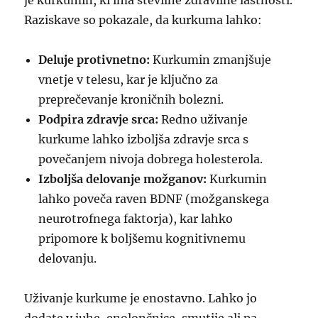
je kurkumin, ki ima številne zdravilne lastnosti.
Raziskave so pokazale, da kurkuma lahko:
Deluje protivnetno:
Kurkumin zmanjšuje
vnetje v telesu, kar je ključno za
preprečevanje kroničnih bolezni.
Podpira zdravje srca:
Redno uživanje
kurkume lahko izboljša zdravje srca s
povečanjem nivoja dobrega holesterola.
Izboljša delovanje možganov:
Kurkumin
lahko poveča raven BDNF (možganskega
neurotrofnega faktorja), kar lahko
pripomore k boljšemu kognitivnemu
delovanju.
Uživanje kurkume je enostavno. Lahko jo