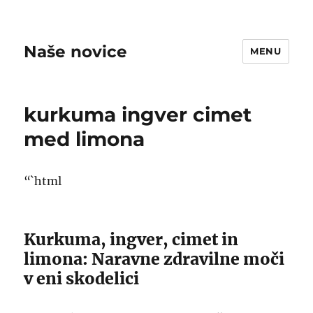
Naše novice
MENU
kurkuma ingver cimet
med limona
“`html
Kurkuma, ingver, cimet in
limona: Naravne zdravilne moči
v eni skodelici