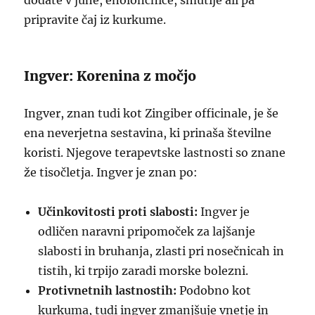
dodate v juhe, enolončnice, smutije ali pa
pripravite čaj iz kurkume.
Ingver: Korenina z močjo
Ingver, znan tudi kot Zingiber officinale, je še
ena neverjetna sestavina, ki prinaša številne
koristi. Njegove terapevtske lastnosti so znane
že tisočletja. Ingver je znan po:
Učinkovitosti proti slabosti:
Ingver je
odličen naravni pripomoček za lajšanje
slabosti in bruhanja, zlasti pri nosečnicah in
tistih, ki trpijo zaradi morske bolezni.
Protivnetnih lastnostih:
Podobno kot
kurkuma, tudi ingver zmanjšuje vnetje in