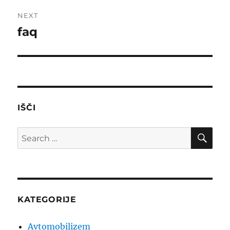
NEXT
faq
Next
post:
IŠČI
SE
Search
for:
KATEGORIJE
Avtomobilizem