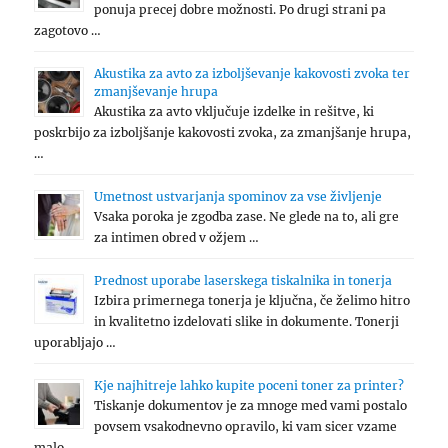
ponuja precej dobre možnosti. Po drugi strani pa
zagotovo …
Akustika za avto za izboljševanje kakovosti zvoka ter
zmanjševanje hrupa
Akustika za avto vključuje izdelke in rešitve, ki
poskrbijo za izboljšanje kakovosti zvoka, za zmanjšanje hrupa,
…
Umetnost ustvarjanja spominov za vse življenje
Vsaka poroka je zgodba zase. Ne glede na to, ali gre
za intimen obred v ožjem …
Prednost uporabe laserskega tiskalnika in tonerja
Izbira primernega tonerja je ključna, če želimo hitro
in kvalitetno izdelovati slike in dokumente. Tonerji
uporabljajo …
Kje najhitreje lahko kupite poceni toner za printer?
Tiskanje dokumentov je za mnoge med vami postalo
povsem vsakodnevno opravilo, ki vam sicer vzame
malo …