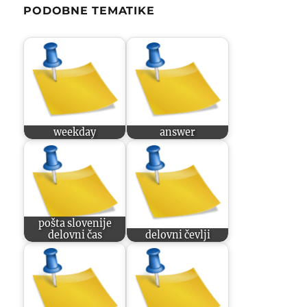
PODOBNE TEMATIKE
weekday
answer
pošta slovenije
delovni čas
delovni čevlji