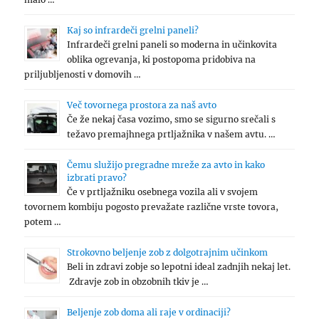
Kaj so infrardeči grelni paneli?
Infrardeči grelni paneli so moderna in učinkovita
oblika ogrevanja, ki postopoma pridobiva na
priljubljenosti v domovih …
Več tovornega prostora za naš avto
Če že nekaj časa vozimo, smo se sigurno srečali s
težavo premajhnega prtljažnika v našem avtu. …
Čemu služijo pregradne mreže za avto in kako
izbrati pravo?
Če v prtljažniku osebnega vozila ali v svojem
tovornem kombiju pogosto prevažate različne vrste tovora,
potem …
Strokovno beljenje zob z dolgotrajnim učinkom
Beli in zdravi zobje so lepotni ideal zadnjih nekaj let.
Zdravje zob in obzobnih tkiv je …
Beljenje zob doma ali raje v ordinaciji?