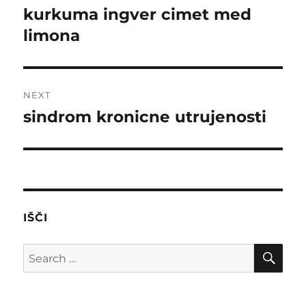
navigation
kurkuma ingver cimet med
Previous
post:
limona
NEXT
sindrom kronicne utrujenosti
Next
post:
IŠČI
SE
Search
for: