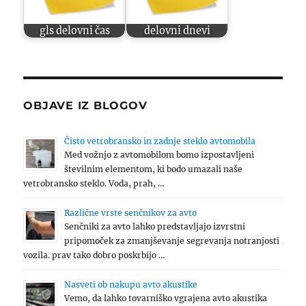
gls delovni čas
delovni dnevi
OBJAVE IZ BLOGOV
Čisto vetrobransko in zadnje steklo avtomobila
Med vožnjo z avtomobilom bomo izpostavljeni
številnim elementom, ki bodo umazali naše
vetrobransko steklo. Voda, prah, …
Različne vrste senčnikov za avto
Senčniki za avto lahko predstavljajo izvrstni
pripomoček za zmanjševanje segrevanja notranjosti
vozila. prav tako dobro poskrbijo …
Nasveti ob nakupu avto akustike
Vemo, da lahko tovarniško vgrajena avto akustika