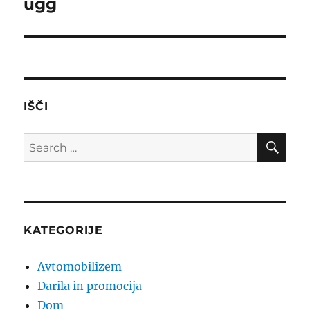
ugg
Next
post:
IŠČI
SE
Search
for:
KATEGORIJE
Avtomobilizem
Darila in promocija
Dom