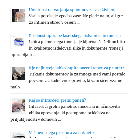
Umetnost ustvarjanja spominov za vse življenje
Vsaka poroka je zgodba zase. Ne glede na to, ali gre
za intimen obred v ožjem …
Prednost uporabe laserskega tiskalnika in tonerja
Izbira primernega tonerja je ključna, če želimo hitro
in kvalitetno izdelovati slike in dokumente. Tonerji
uporabljajo …
Kje najhitreje lahko kupite poceni toner za printer?
Tiskanje dokumentov je za mnoge med vami postalo
povsem vsakodnevno opravilo, ki vam sicer vzame
malo …
Kaj so infrardeči grelni paneli?
Infrardeči grelni paneli so moderna in učinkovita
oblika ogrevanja, ki postopoma pridobiva na
priljubljenosti v domovih …
Več tovornega prostora za naš avto