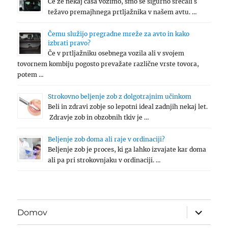
Če že nekaj časa vozimo, smo se sigurno srečali s
težavo premajhnega prtljažnika v našem avtu. …
Čemu služijo pregradne mreže za avto in kako
izbrati pravo?
Če v prtljažniku osebnega vozila ali v svojem
tovornem kombiju pogosto prevažate različne vrste tovora,
potem …
Strokovno beljenje zob z dolgotrajnim učinkom
Beli in zdravi zobje so lepotni ideal zadnjih nekaj let.
Zdravje zob in obzobnih tkiv je …
Beljenje zob doma ali raje v ordinaciji?
Beljenje zob je proces, ki ga lahko izvajate kar doma
ali pa pri strokovnjaku v ordinaciji. …
expand
Domov
child
menu