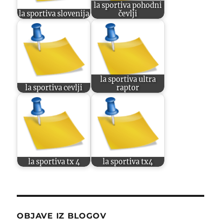
la sportiva pohodni
la sportiva slovenija
čevlji
la sportiva ultra
la sportiva cevlji
raptor
la sportiva tx 4
la sportiva tx4
OBJAVE IZ BLOGOV