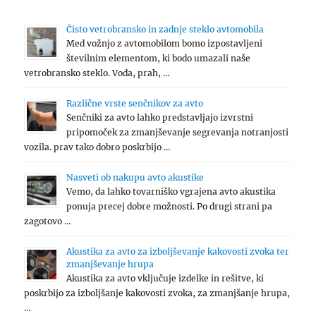
Čisto vetrobransko in zadnje steklo avtomobila
Med vožnjo z avtomobilom bomo izpostavljeni
številnim elementom, ki bodo umazali naše
vetrobransko steklo. Voda, prah, …
Različne vrste senčnikov za avto
Senčniki za avto lahko predstavljajo izvrstni
pripomoček za zmanjševanje segrevanja notranjosti
vozila. prav tako dobro poskrbijo …
Nasveti ob nakupu avto akustike
Vemo, da lahko tovarniško vgrajena avto akustika
ponuja precej dobre možnosti. Po drugi strani pa
zagotovo …
Akustika za avto za izboljševanje kakovosti zvoka ter
zmanjševanje hrupa
Akustika za avto vključuje izdelke in rešitve, ki
poskrbijo za izboljšanje kakovosti zvoka, za zmanjšanje hrupa,
…