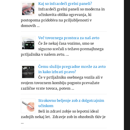
Kaj so infrardeči grelni paneli?
Infrardeči grelni paneli so moderna in
učinkovita oblika ogrevanja, ki
postopoma pridobiva na priljubljenosti v
domovih …
Več tovornega prostora za naš avto
Če že nekaj časa vozimo, smo se
sigurno srečali s težavo premajhnega
prtljažnika v našem avtu. …
Čemu služijo pregradne mreže za avto
in kako izbrati pravo?
Če v prtljažniku osebnega vozila ali v
svojem tovornem kombiju pogosto prevažate
različne vrste tovora, potem …
Strokovno beljenje zob z dolgotrajnim
učinkom
Beli in zdravi zobje so lepotni ideal
zadnjih nekaj let. Zdravje zob in obzobnih tkiv je
…