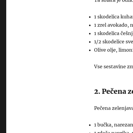
Ta solata je odli
1 skodelica kuha
1 zrel avokado, 
1 skodelica češn
1/2 skodelice sv
Olive olje, limo
Vse sestavine zm
2. Pečena z
Pečena zelenjava
1 bučka, narezan