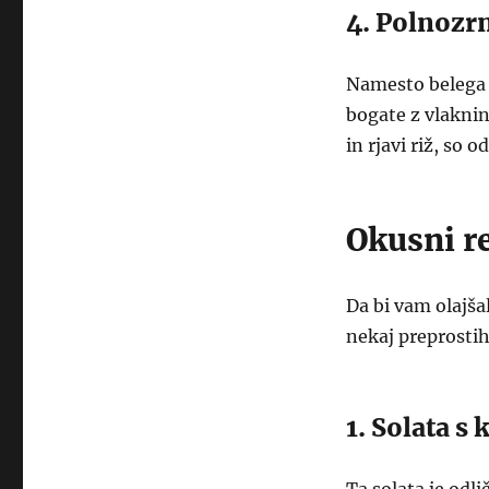
4. Polnozrn
Namesto belega k
bogate z vlaknin
in rjavi riž, so o
Okusni r
Da bi vam olajša
nekaj preprostih
1. Solata s