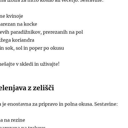
čna izbira za hitro kosilo ali večerjo. Sestavine:
ne kvinoje
narezan na kocke
jevih paradižnikov, prerezanih na pol
ežega koriandra
nin sok, sol in poper po okusu
ešajte v skledi in uživajte!
elenjava z zelišči
 je enostavna za pripravo in polna okusa. Sestavine:
a na rezine