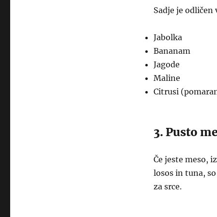
Sadje je odličen
Jabolka
Bananam
Jagode
Maline
Citrusi (pomara
3. Pusto me
Če jeste meso, i
losos in tuna, s
za srce.