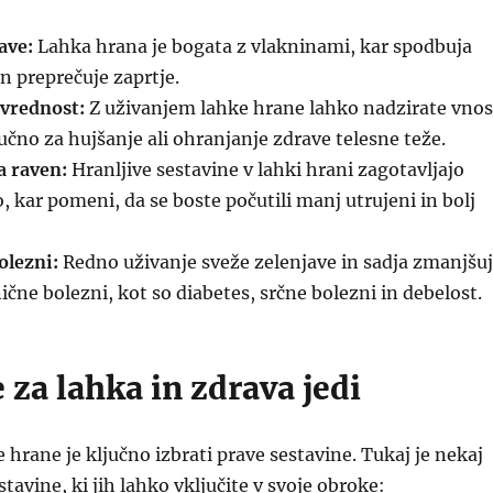
ave:
Lahka hrana je bogata z vlakninami, kar spodbuja
n preprečuje zaprtje.
 vrednost:
Z uživanjem lahke hrane lahko nadzirate vnos
ljučno za hujšanje ali ohranjanje zdrave telesne teže.
a raven:
Hranljive sestavine v lahki hrani zagotavljajo
o, kar pomeni, da se boste počutili manj utrujeni in bolj
olezni:
Redno uživanje sveže zelenjave in sadja zmanjšu
ične bolezni, kot so diabetes, srčne bolezni in debelost.
 za lahka in zdrava jedi
e hrane je ključno izbrati prave sestavine. Tukaj je nekaj
stavine, ki jih lahko vključite v svoje obroke: