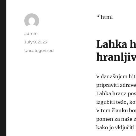
“`html
Author
admin
Lahka h
Posted
July 9, 2025
on
Categories
Uncategorized
hranlji
V današnjem hit
pripraviti zdrav
Lahka hrana posta
izgubiti težo, ko
V tem članku bo
pomen za naše zd
kako jo vključit