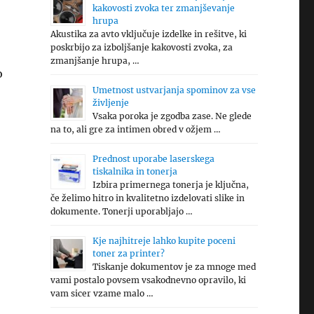
kakovosti zvoka ter zmanjševanje
hrupa
Akustika za avto vključuje izdelke in rešitve, ki
poskrbijo za izboljšanje kakovosti zvoka, za
zmanjšanje hrupa, …
o
Umetnost ustvarjanja spominov za vse
življenje
Vsaka poroka je zgodba zase. Ne glede
na to, ali gre za intimen obred v ožjem …
Prednost uporabe laserskega
tiskalnika in tonerja
Izbira primernega tonerja je ključna,
če želimo hitro in kvalitetno izdelovati slike in
dokumente. Tonerji uporabljajo …
Kje najhitreje lahko kupite poceni
toner za printer?
Tiskanje dokumentov je za mnoge med
vami postalo povsem vsakodnevno opravilo, ki
vam sicer vzame malo …