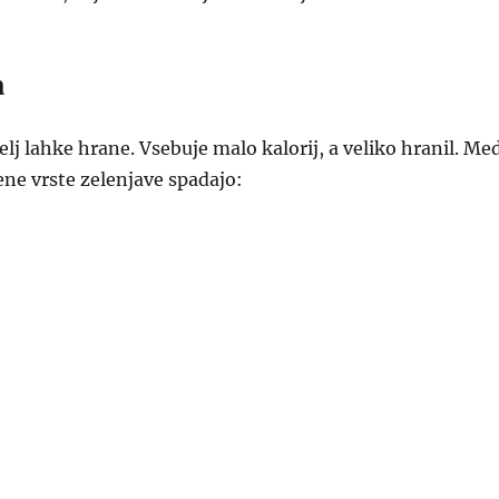
a
elj lahke hrane. Vsebuje malo kalorij, a veliko hranil. Me
ene vrste zelenjave spadajo: