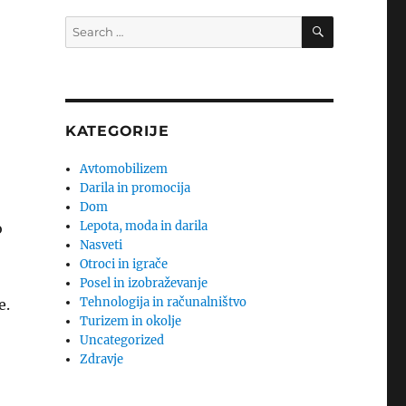
SEARCH
Search
for:
KATEGORIJE
Avtomobilizem
Darila in promocija
Dom
Lepota, moda in darila
o
Nasveti
Otroci in igrače
Posel in izobraževanje
Tehnologija in računalništvo
e.
Turizem in okolje
Uncategorized
Zdravje