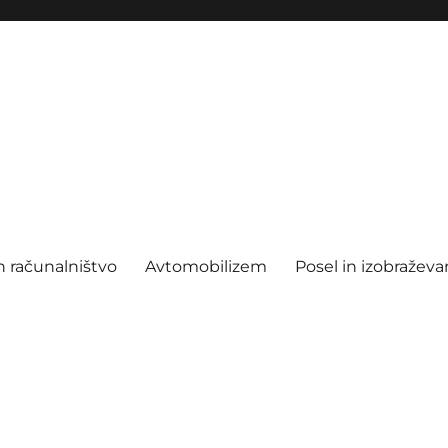
n računalništvo
Avtomobilizem
Posel in izobraževa