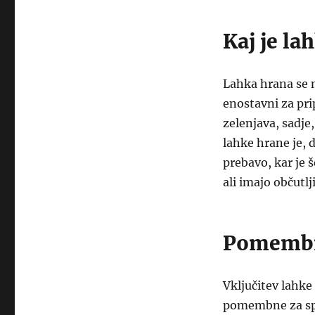
Kaj je la
Lahka hrana se n
enostavni za pri
zelenjava, sadje
lahke hrane je,
prebavo, kar je 
ali imajo občutlj
Pomembno
Vključitev lahke
pomembne za sp