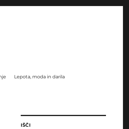
nje
Lepota, moda in darila
IŠČI