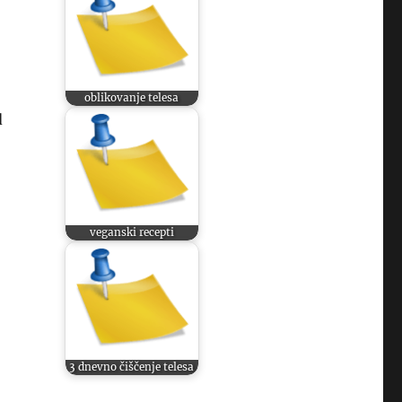
oblikovanje telesa
d
veganski recepti
3 dnevno čiščenje telesa