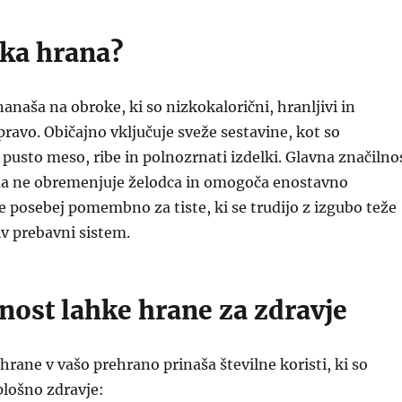
hka hrana?
anaša na obroke, ki so nizkokalorični, hranljivi in
pravo. Običajno vključuje sveže sestavine, kot so
, pusto meso, ribe in polnozrnati izdelki. Glavna značilno
 da ne obremenjuje želodca in omogoča enostavno
še posebej pomembno za tiste, ki se trudijo z izgubo teže
iv prebavni sistem.
st lahke hrane za zdravje
 hrane v vašo prehrano prinaša številne koristi, ki so
lošno zdravje: