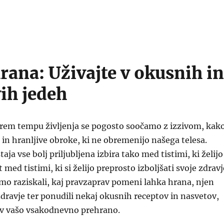
rana: Uživajte v okusnih in
vih jedeh
rem tempu življenja se pogosto soočamo z izzivom, kak
e in hranljive obroke, ki ne obremenijo našega telesa.
ja vse bolj priljubljena izbira tako med tistimi, ki želijo
t med tistimi, ki si želijo preprosto izboljšati svoje zdravj
mo raziskali, kaj pravzaprav pomeni lahka hrana, njen
ravje ter ponudili nekaj okusnih receptov in nasvetov,
i v vašo vsakodnevno prehrano.