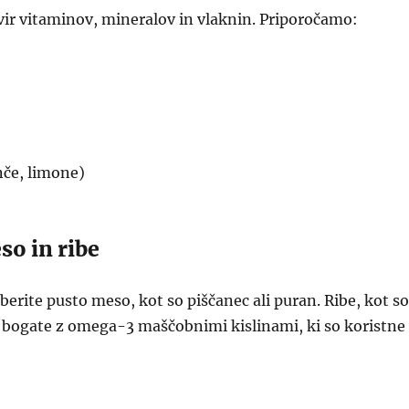
 vir vitaminov, mineralov in vlaknin. Priporočamo:
nče, limone)
so in ribe
zberite pusto meso, kot so piščanec ali puran. Ribe, kot so
o bogate z omega-3 maščobnimi kislinami, ki so koristne