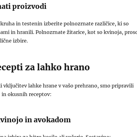
ati proizvodi
ruha in testenin izberite polnozrnate različice, ki so
ami in hranili. Polnozrnate žitarice, kot so kvinoja, pros
dlične izbire.
ecepti za lahko hrano
li vključitev lahke hrane v vašo prehrano, smo pripravili
 in okusnih receptov:
 kvinojo in avokadom