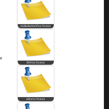
nizkokalorična hrana
je
dietna hrana
zdrava hrana