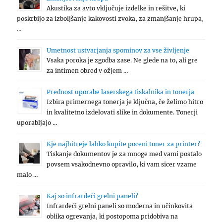
Akustika za avto vključuje izdelke in rešitve, ki
poskrbijo za izboljšanje kakovosti zvoka, za zmanjšanje hrupa,
…
Umetnost ustvarjanja spominov za vse življenje
Vsaka poroka je zgodba zase. Ne glede na to, ali gre
za intimen obred v ožjem …
Prednost uporabe laserskega tiskalnika in tonerja
Izbira primernega tonerja je ključna, če želimo hitro
in kvalitetno izdelovati slike in dokumente. Tonerji
uporabljajo …
Kje najhitreje lahko kupite poceni toner za printer?
Tiskanje dokumentov je za mnoge med vami postalo
povsem vsakodnevno opravilo, ki vam sicer vzame
malo …
Kaj so infrardeči grelni paneli?
Infrardeči grelni paneli so moderna in učinkovita
oblika ogrevanja, ki postopoma pridobiva na