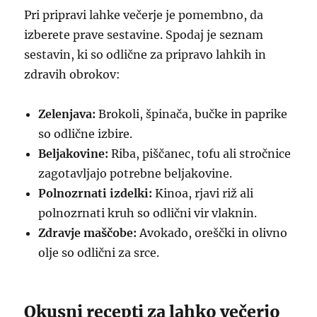
Pri pripravi lahke večerje je pomembno, da
izberete prave sestavine. Spodaj je seznam
sestavin, ki so odlične za pripravo lahkih in
zdravih obrokov:
Zelenjava:
Brokoli, špinača, bučke in paprike
so odlične izbire.
Beljakovine:
Riba, piščanec, tofu ali stročnice
zagotavljajo potrebne beljakovine.
Polnozrnati izdelki:
Kinoa, rjavi riž ali
polnozrnati kruh so odlični vir vlaknin.
Zdravje maščobe:
Avokado, oreščki in olivno
olje so odlični za srce.
Okusni recepti za lahko večerjo