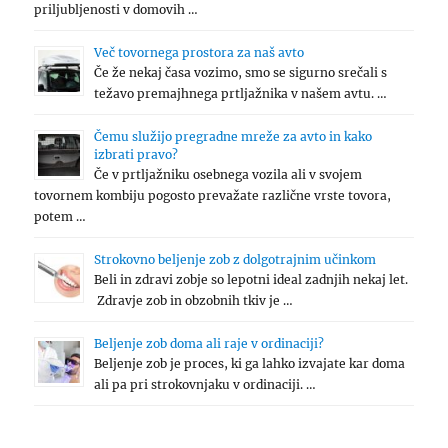
priljubljenosti v domovih …
Več tovornega prostora za naš avto
Če že nekaj časa vozimo, smo se sigurno srečali s
težavo premajhnega prtljažnika v našem avtu. …
Čemu služijo pregradne mreže za avto in kako
izbrati pravo?
Če v prtljažniku osebnega vozila ali v svojem
tovornem kombiju pogosto prevažate različne vrste tovora,
potem …
Strokovno beljenje zob z dolgotrajnim učinkom
Beli in zdravi zobje so lepotni ideal zadnjih nekaj let.
Zdravje zob in obzobnih tkiv je …
Beljenje zob doma ali raje v ordinaciji?
Beljenje zob je proces, ki ga lahko izvajate kar doma
ali pa pri strokovnjaku v ordinaciji. …