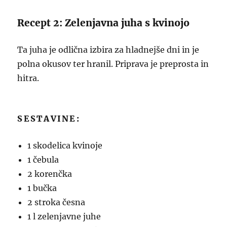
Recept 2: Zelenjavna juha s kvinojo
Ta juha je odlična izbira za hladnejše dni in je
polna okusov ter hranil. Priprava je preprosta in
hitra.
SESTAVINE:
1 skodelica kvinoje
1 čebula
2 korenčka
1 bučka
2 stroka česna
1 l zelenjavne juhe