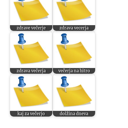
zdrave večerje
zdrava vecerja
zdrava večerja
večerja na hitro
kaj za večerjo
dolžina dneva