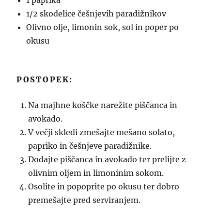
1 paprika
1/2 skodelice češnjevih paradižnikov
Olivno olje, limonin sok, sol in poper po
okusu
POSTOPEK:
Na majhne koščke narežite piščanca in
avokado.
V večji skledi zmešajte mešano solato,
papriko in češnjeve paradižnike.
Dodajte piščanca in avokado ter prelijte z
olivnim oljem in limoninim sokom.
Osolite in popoprite po okusu ter dobro
premešajte pred serviranjem.