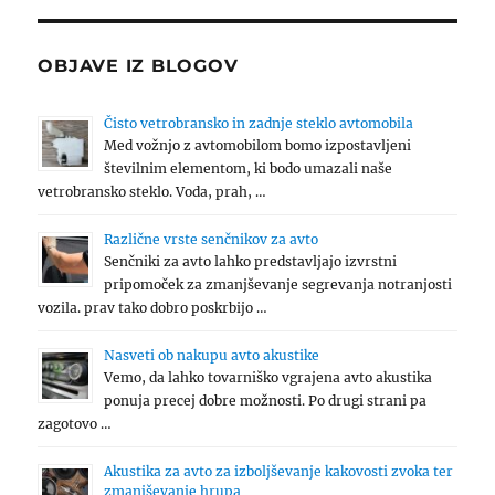
OBJAVE IZ BLOGOV
Čisto vetrobransko in zadnje steklo avtomobila
Med vožnjo z avtomobilom bomo izpostavljeni
številnim elementom, ki bodo umazali naše
vetrobransko steklo. Voda, prah, …
Različne vrste senčnikov za avto
Senčniki za avto lahko predstavljajo izvrstni
pripomoček za zmanjševanje segrevanja notranjosti
vozila. prav tako dobro poskrbijo …
Nasveti ob nakupu avto akustike
Vemo, da lahko tovarniško vgrajena avto akustika
ponuja precej dobre možnosti. Po drugi strani pa
zagotovo …
Akustika za avto za izboljševanje kakovosti zvoka ter
zmanjševanje hrupa