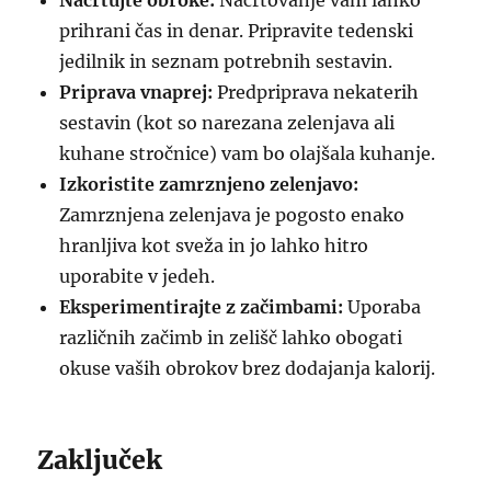
Načrtujte obroke:
Načrtovanje vam lahko
prihrani čas in denar. Pripravite tedenski
jedilnik in seznam potrebnih sestavin.
Priprava vnaprej:
Predpriprava nekaterih
sestavin (kot so narezana zelenjava ali
kuhane stročnice) vam bo olajšala kuhanje.
Izkoristite zamrznjeno zelenjavo:
Zamrznjena zelenjava je pogosto enako
hranljiva kot sveža in jo lahko hitro
uporabite v jedeh.
Eksperimentirajte z začimbami:
Uporaba
različnih začimb in zelišč lahko obogati
okuse vaših obrokov brez dodajanja kalorij.
Zaključek