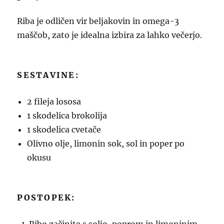
Riba je odličen vir beljakovin in omega-3
maščob, zato je idealna izbira za lahko večerjo.
SESTAVINE:
2 fileja lososa
1 skodelica brokolija
1 skodelica cvetače
Olivno olje, limonin sok, sol in poper po
okusu
POSTOPEK: