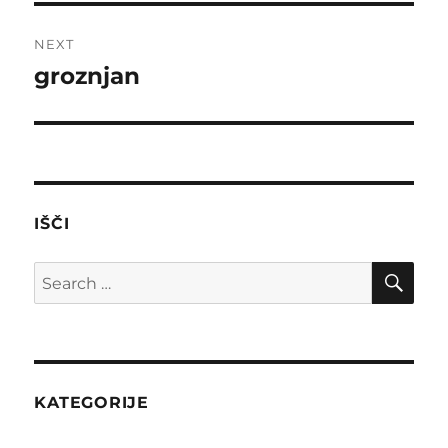
NEXT
groznjan
Next
post:
IŠČI
SE
Search
for:
KATEGORIJE