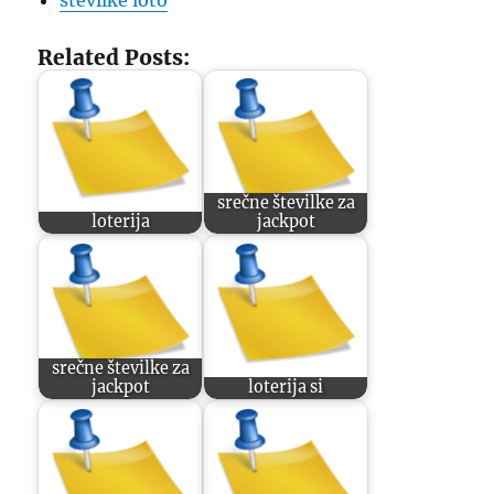
številke loto
Related Posts:
srečne številke za
loterija
jackpot
srečne številke za
jackpot
loterija si