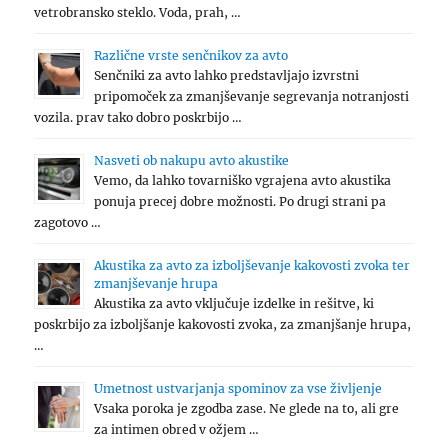
vetrobransko steklo. Voda, prah, …
Različne vrste senčnikov za avto
Senčniki za avto lahko predstavljajo izvrstni
pripomoček za zmanjševanje segrevanja notranjosti
vozila. prav tako dobro poskrbijo …
Nasveti ob nakupu avto akustike
Vemo, da lahko tovarniško vgrajena avto akustika
ponuja precej dobre možnosti. Po drugi strani pa
zagotovo …
Akustika za avto za izboljševanje kakovosti zvoka ter
zmanjševanje hrupa
Akustika za avto vključuje izdelke in rešitve, ki
poskrbijo za izboljšanje kakovosti zvoka, za zmanjšanje hrupa,
…
Umetnost ustvarjanja spominov za vse življenje
Vsaka poroka je zgodba zase. Ne glede na to, ali gre
za intimen obred v ožjem …