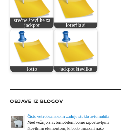
srečne številke za
jackpot
loterija si
lotto
jackpot številke
OBJAVE IZ BLOGOV
Čisto vetrobransko in zadnje steklo avtomobila
Med vožnjo z avtomobilom bomo izpostavljeni
številnim elementom, ki bodo umazali naše