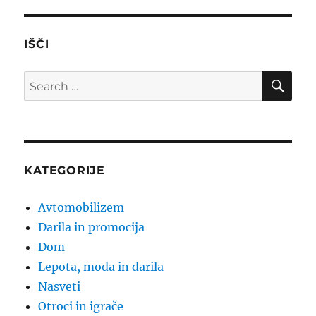
IŠČI
SE
Search
for:
KATEGORIJE
Avtomobilizem
Darila in promocija
Dom
Lepota, moda in darila
Nasveti
Otroci in igrače