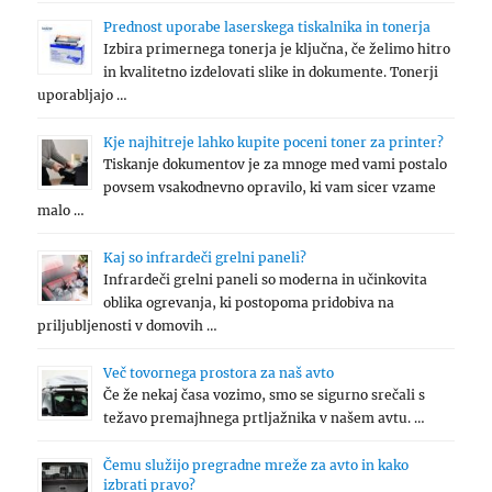
Prednost uporabe laserskega tiskalnika in tonerja
Izbira primernega tonerja je ključna, če želimo hitro
in kvalitetno izdelovati slike in dokumente. Tonerji
uporabljajo …
Kje najhitreje lahko kupite poceni toner za printer?
Tiskanje dokumentov je za mnoge med vami postalo
povsem vsakodnevno opravilo, ki vam sicer vzame
malo …
Kaj so infrardeči grelni paneli?
Infrardeči grelni paneli so moderna in učinkovita
oblika ogrevanja, ki postopoma pridobiva na
priljubljenosti v domovih …
Več tovornega prostora za naš avto
Če že nekaj časa vozimo, smo se sigurno srečali s
težavo premajhnega prtljažnika v našem avtu. …
Čemu služijo pregradne mreže za avto in kako
izbrati pravo?