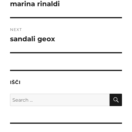
navigation
marina rinaldi
Previous
post:
NEXT
sandali geox
Next
post:
IŠČI
SE
Search
for: