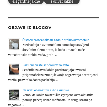
elegantne jakne
s oliver jakne
OBJAVE IZ BLOGOV
Čisto vetrobransko in zadnje steklo avtomobila
Med vožnjo z avtomobilom bomo izpostavljeni
številnim elementom, ki bodo umazali naše
vetrobransko steklo. Voda, prah, …
Različne vrste senčnikov za avto
Senčniki za avto lahko predstavljajo izvrstni
pripomoček za zmanjševanje segrevanja notranjosti
vozila. prav tako dobro poskrbijo …
Nasveti ob nakupu avto akustike
Vemo, da lahko tovarniško vgrajena avto akustika
ponuja precej dobre možnosti. Po drugi strani pa
zagotovo …