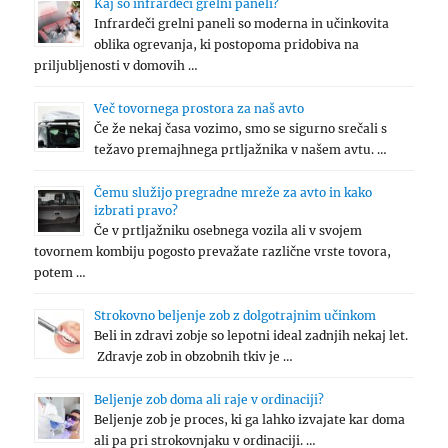
Kaj so infrardeči grelni paneli?
Infrardeči grelni paneli so moderna in učinkovita
oblika ogrevanja, ki postopoma pridobiva na
priljubljenosti v domovih …
Več tovornega prostora za naš avto
Če že nekaj časa vozimo, smo se sigurno srečali s
težavo premajhnega prtljažnika v našem avtu. …
Čemu služijo pregradne mreže za avto in kako
izbrati pravo?
Če v prtljažniku osebnega vozila ali v svojem
tovornem kombiju pogosto prevažate različne vrste tovora,
potem …
Strokovno beljenje zob z dolgotrajnim učinkom
Beli in zdravi zobje so lepotni ideal zadnjih nekaj let.
Zdravje zob in obzobnih tkiv je …
Beljenje zob doma ali raje v ordinaciji?
Beljenje zob je proces, ki ga lahko izvajate kar doma
ali pa pri strokovnjaku v ordinaciji. …