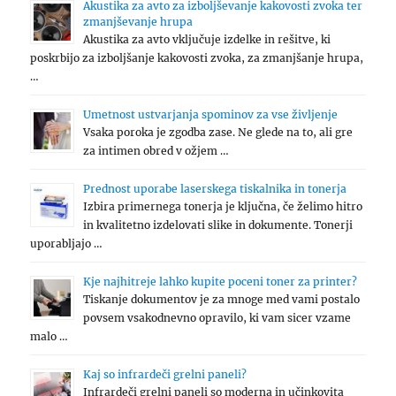
Akustika za avto za izboljševanje kakovosti zvoka ter
zmanjševanje hrupa
Akustika za avto vključuje izdelke in rešitve, ki
poskrbijo za izboljšanje kakovosti zvoka, za zmanjšanje hrupa,
…
Umetnost ustvarjanja spominov za vse življenje
Vsaka poroka je zgodba zase. Ne glede na to, ali gre
za intimen obred v ožjem …
Prednost uporabe laserskega tiskalnika in tonerja
Izbira primernega tonerja je ključna, če želimo hitro
in kvalitetno izdelovati slike in dokumente. Tonerji
uporabljajo …
Kje najhitreje lahko kupite poceni toner za printer?
Tiskanje dokumentov je za mnoge med vami postalo
povsem vsakodnevno opravilo, ki vam sicer vzame
malo …
Kaj so infrardeči grelni paneli?
Infrardeči grelni paneli so moderna in učinkovita