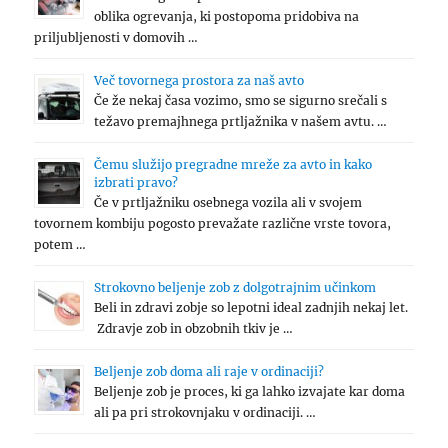
oblika ogrevanja, ki postopoma pridobiva na
priljubljenosti v domovih …
Več tovornega prostora za naš avto
Če že nekaj časa vozimo, smo se sigurno srečali s
težavo premajhnega prtljažnika v našem avtu. …
Čemu služijo pregradne mreže za avto in kako
izbrati pravo?
Če v prtljažniku osebnega vozila ali v svojem
tovornem kombiju pogosto prevažate različne vrste tovora,
potem …
Strokovno beljenje zob z dolgotrajnim učinkom
Beli in zdravi zobje so lepotni ideal zadnjih nekaj let.
Zdravje zob in obzobnih tkiv je …
Beljenje zob doma ali raje v ordinaciji?
Beljenje zob je proces, ki ga lahko izvajate kar doma
ali pa pri strokovnjaku v ordinaciji. …