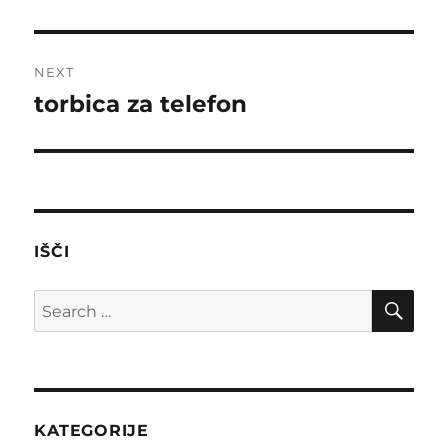
post:
NEXT
torbica za telefon
Next
post:
IŠČI
SE
Search
for:
KATEGORIJE