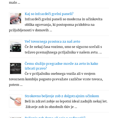
malo …
Kaj so infrardeči grelni paneli?
Infrardeči grelni paneli so moderna in učinkovita
oblika ogrevanja, ki postopoma pridobiva na
priljubljenosti v domovih …
Več tovornega prostora za naš avto
Če že nekaj časa vozimo, smo se sigurno srečali s
težavo premajhnega prtljažnika v našem avtu. …
Čemu služijo pregradne mreže za avto in kako
izbrati pravo?
Če v prtljažniku osebnega vozila ali v svojem
tovornem kombiju pogosto prevažate različne vrste tovora,
potem …
Strokovno beljenje zob z dolgotrajnim učinkom
Beli in zdravi zobje so lepotni ideal zadnjih nekaj let.
Zdravje zob in obzobnih tkiv je …