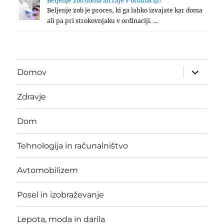
Beljenje zob doma ali raje v ordinaciji?
Beljenje zob je proces, ki ga lahko izvajate kar doma
ali pa pri strokovnjaku v ordinaciji. …
expand
Domov
child
menu
Zdravje
Dom
Tehnologija in računalništvo
Avtomobilizem
Posel in izobraževanje
Lepota, moda in darila