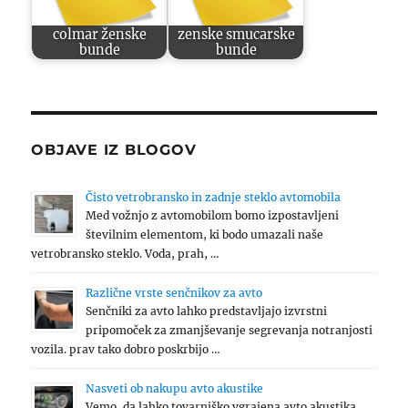
colmar ženske
zenske smucarske
bunde
bunde
OBJAVE IZ BLOGOV
Čisto vetrobransko in zadnje steklo avtomobila
Med vožnjo z avtomobilom bomo izpostavljeni
številnim elementom, ki bodo umazali naše
vetrobransko steklo. Voda, prah, …
Različne vrste senčnikov za avto
Senčniki za avto lahko predstavljajo izvrstni
pripomoček za zmanjševanje segrevanja notranjosti
vozila. prav tako dobro poskrbijo …
Nasveti ob nakupu avto akustike
Vemo, da lahko tovarniško vgrajena avto akustika