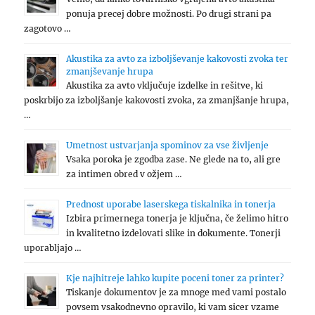
ponuja precej dobre možnosti. Po drugi strani pa
zagotovo …
Akustika za avto za izboljševanje kakovosti zvoka ter
zmanjševanje hrupa
Akustika za avto vključuje izdelke in rešitve, ki
poskrbijo za izboljšanje kakovosti zvoka, za zmanjšanje hrupa,
…
Umetnost ustvarjanja spominov za vse življenje
Vsaka poroka je zgodba zase. Ne glede na to, ali gre
za intimen obred v ožjem …
Prednost uporabe laserskega tiskalnika in tonerja
Izbira primernega tonerja je ključna, če želimo hitro
in kvalitetno izdelovati slike in dokumente. Tonerji
uporabljajo …
Kje najhitreje lahko kupite poceni toner za printer?
Tiskanje dokumentov je za mnoge med vami postalo
povsem vsakodnevno opravilo, ki vam sicer vzame