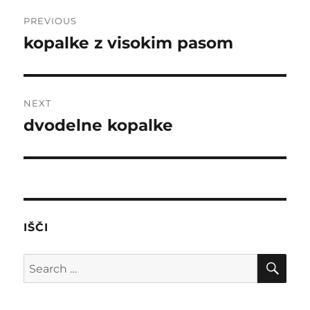
Post
PREVIOUS
navigation
kopalke z visokim pasom
Previous
post:
NEXT
dvodelne kopalke
Next
post:
IŠČI
SE
Search
for: