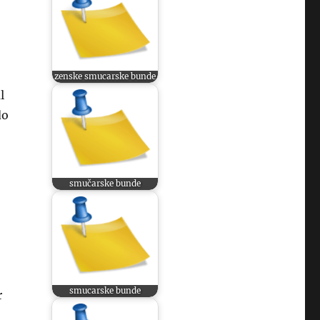
zenske smucarske bunde
l
do
smučarske bunde
smucarske bunde
r