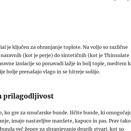
ial je ključen za ohranjanje toplote. Na voljo so različne
d naravnih (kot je perje) do sintetičnih (kot je Thinsulate
Naravne izolacije so ponavadi lažje in bolj tople, medtem 
ije bolje prenašajo vlago in se hitreje sušijo.
n prilagodljivost
o, ko gre za smučarske bunde. Iščite bunde, ki omogočaj
nje, imajo nastavljive manšete, kapuco in pas. Prav tako
 bunda več žepov za shranjevanje drugih stvari, kot so