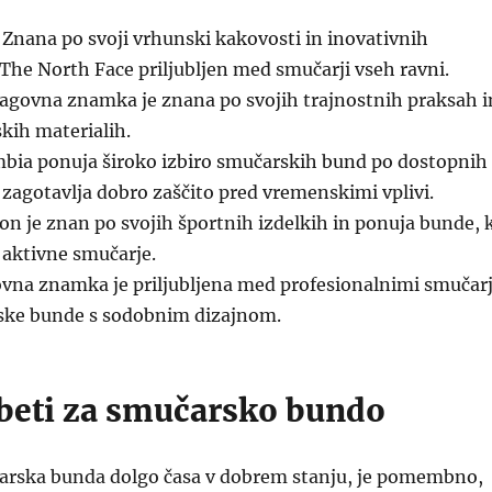
Znana po svoji vrhunski kakovosti in inovativnih
 The North Face priljubljen med smučarji vseh ravni.
agovna znamka je znana po svojih trajnostnih praksah i
skih materialih.
bia ponuja široko izbiro smučarskih bund po dostopnih
 zagotavlja dobro zaščito pred vremenskimi vplivi.
n je znan po svojih športnih izdelkih in ponuja bunde, k
 aktivne smučarje.
vna znamka je priljubljena med profesionalnimi smučarj
ske bunde s sodobnim dizajnom.
beti za smučarsko bundo
arska bunda dolgo časa v dobrem stanju, je pomembno,