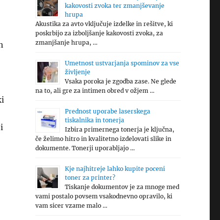
kakovosti zvoka ter zmanjševanje
hrupa
Akustika za avto vključuje izdelke in rešitve, ki
poskrbijo za izboljšanje kakovosti zvoka, za
zmanjšanje hrupa, …
n
Umetnost ustvarjanja spominov za vse
življenje
Vsaka poroka je zgodba zase. Ne glede
na to, ali gre za intimen obred v ožjem …
i
Prednost uporabe laserskega
tiskalnika in tonerja
i
Izbira primernega tonerja je ključna,
če želimo hitro in kvalitetno izdelovati slike in
dokumente. Tonerji uporabljajo …
Kje najhitreje lahko kupite poceni
toner za printer?
Tiskanje dokumentov je za mnoge med
vami postalo povsem vsakodnevno opravilo, ki
vam sicer vzame malo …