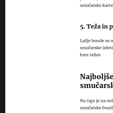
smučarske karte, 
5. Teža in 
Lažje bunde so o
smučarske izlete
brez težav.
Najboljš
smučars
Na trgu je na vo
smučarske bunde 