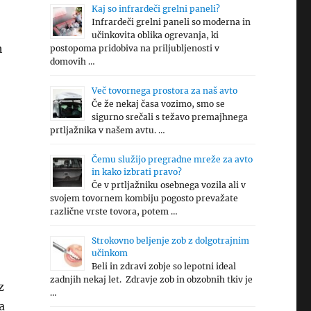
Kaj so infrardeči grelni paneli?
Infrardeči grelni paneli so moderna in
učinkovita oblika ogrevanja, ki
h
postopoma pridobiva na priljubljenosti v
domovih …
Več tovornega prostora za naš avto
Če že nekaj časa vozimo, smo se
sigurno srečali s težavo premajhnega
prtljažnika v našem avtu. …
Čemu služijo pregradne mreže za avto
in kako izbrati pravo?
Če v prtljažniku osebnega vozila ali v
svojem tovornem kombiju pogosto prevažate
različne vrste tovora, potem …
Strokovno beljenje zob z dolgotrajnim
učinkom
Beli in zdravi zobje so lepotni ideal
zadnjih nekaj let. Zdravje zob in obzobnih tkiv je
z
…
a