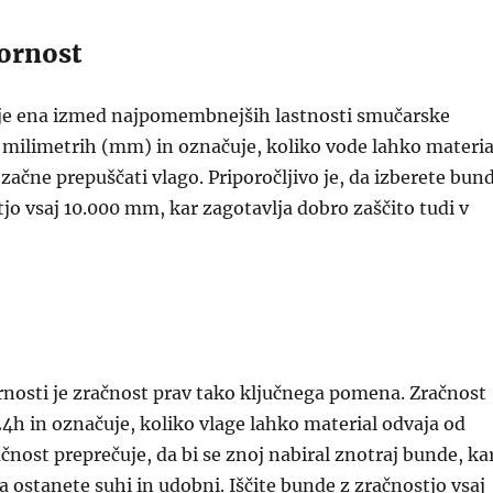
ornost
e ena izmed najpomembnejših lastnosti smučarske
 milimetrih (mm) in označuje, koliko vode lahko materia
začne prepuščati vlago. Priporočljivo je, da izberete bun
o vsaj 10.000 mm, kar zagotavlja dobro zaščito tudi v
nosti je zračnost prav tako ključnega pomena. Zračnost
4h in označuje, koliko vlage lahko material odvaja od
ačnost preprečuje, da bi se znoj nabiral znotraj bunde, ka
ostanete suhi in udobni. Iščite bunde z zračnostjo vsaj