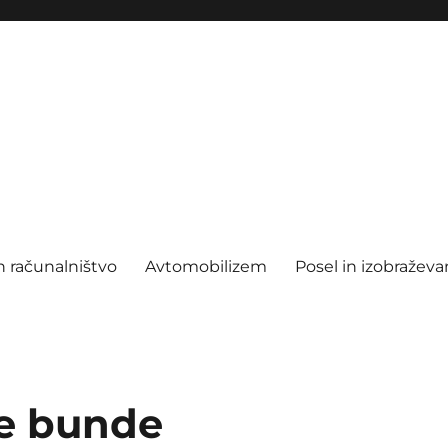
n računalništvo
Avtomobilizem
Posel in izobraževa
e bunde