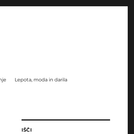
nje
Lepota, moda in darila
IŠČI