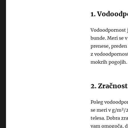
1. Vodoodp
Vodoodpornost j
bunde. Meri se v
prenese, preden 
z vodoodpornostj
mokrih pogojih.
2. Zračnost
Poleg vodoodpor
se meri v g/m²/2
telesa. Dobra zr
vam omogoča, da 