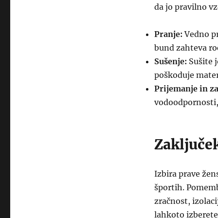
da jo pravilno v
Pranje:
Vedno pr
bund zahteva roč
Sušenje:
Sušite j
poškoduje mater
Prijemanje in za
vodoodpornosti, 
Zaključe
Izbira prave žen
športih. Pomemb
zračnost, izolaci
lahkoto izberet