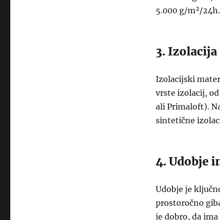
5.000 g/m²/24h.
3. Izolacija
Izolacijski mater
vrste izolacij, o
ali Primaloft). 
sintetične izolac
4. Udobje i
Udobje je ključn
prostoročno giba
je dobro, da ima