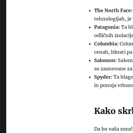
The North Face:
tehnologijah, je
Patagonia:
Ta bl
odličnih izolacij
Columbia:
Colum
cenah, hkrati pa
Salomon:
Salomo
so zasnovane za
Spyder:
Ta blago
in ponuja vrhun
Kako skr
Da bo vaša smuč