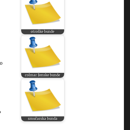
otroške bunde
ko
colmar ženske bunde
o
smučarska bunda