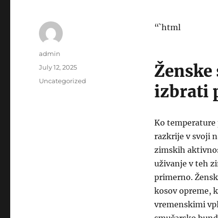
“`html
Author
admin
Ženske 
Posted
July 12, 2025
on
Categories
Uncategorized
izbrati
Ko temperature p
razkrije v svoji 
zimskih aktivnost
uživanje v teh z
primerno. Žens
kosov opreme, ki
vremenskimi vpli