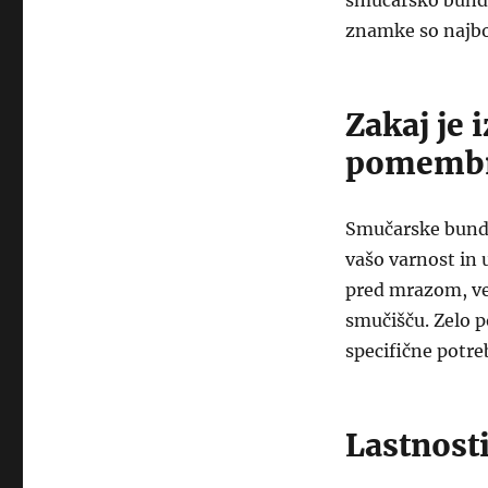
smučarsko bundo
znamke so najbol
Zakaj je
pomemb
Smučarske bunde
vašo varnost in 
pred mrazom, vet
smučišču. Zelo p
specifične potre
Lastnosti