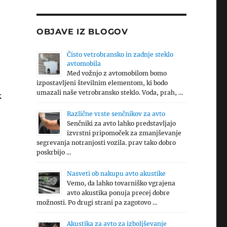
OBJAVE IZ BLOGOV
Čisto vetrobransko in zadnje steklo
avtomobila
Med vožnjo z avtomobilom bomo
izpostavljeni številnim elementom, ki bodo
umazali naše vetrobransko steklo. Voda, prah, …
k
Različne vrste senčnikov za avto
Senčniki za avto lahko predstavljajo
izvrstni pripomoček za zmanjševanje
segrevanja notranjosti vozila. prav tako dobro
poskrbijo …
Nasveti ob nakupu avto akustike
Vemo, da lahko tovarniško vgrajena
avto akustika ponuja precej dobre
možnosti. Po drugi strani pa zagotovo …
Akustika za avto za izboljševanje