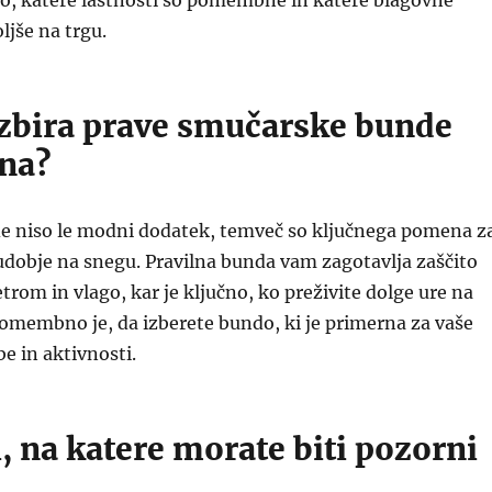
, katere lastnosti so pomembne in katere blagovne
jše na trgu.
 izbira prave smučarske bunde
na?
 niso le modni dodatek, temveč so ključnega pomena z
udobje na snegu. Pravilna bunda vam zagotavlja zaščito
rom in vlago, kar je ključno, ko preživite dolge ure na
omembno je, da izberete bundo, ki je primerna za vaše
be in aktivnosti.
, na katere morate biti pozorni