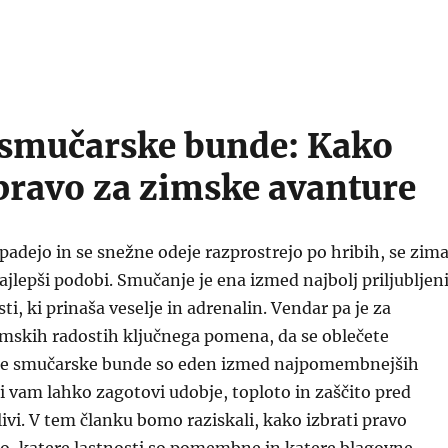
smučarske bunde: Kako
 pravo za zimske avanture
adejo in se snežne odeje razprostrejo po hribih, se zim
najlepši podobi. Smučanje je ena izmed najbolj priljubljen
i, ki prinaša veselje in adrenalin. Vendar pa je za
imskih radostih ključnega pomena, da se oblečete
ke smučarske bunde so eden izmed najpomembnejših
 vam lahko zagotovi udobje, toploto in zaščito pred
vi. V tem članku bomo raziskali, kako izbrati pravo