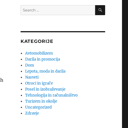
SEARCH
Search
for:
KATEGORIJE
Avtomobilizem
Darila in promocija
Dom
Lepota, moda in darila
a
Nasveti
ih
Otroci in igrače
Posel in izobraževanje
Tehnologija in računalništvo
Turizem in okolje
Uncategorized
Zdravje