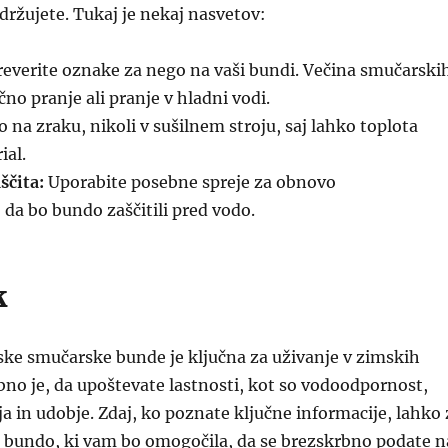
zdržujete. Tukaj je nekaj nasvetov:
everite oznake za nego na vaši bundi. Večina smučarski
no pranje ali pranje v hladni vodi.
o na zraku, nikoli v sušilnem stroju, saj lahko toplota
ial.
ščita:
Uporabite posebne spreje za obnovo
da bo bundo zaščitili pred vodo.
k
ske smučarske bunde je ključna za uživanje v zimskih
no je, da upoštevate lastnosti, kot so vodoodpornost,
ja in udobje. Zdaj, ko poznate ključne informacije, lahko 
e bundo, ki vam bo omogočila, da se brezskrbno podate n