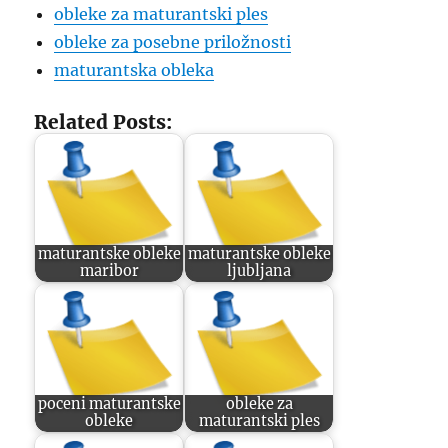
obleke za maturantski ples
obleke za posebne priložnosti
maturantska obleka
Related Posts:
maturantske obleke
maturantske obleke
maribor
ljubljana
poceni maturantske
obleke za
obleke
maturantski ples