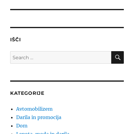
post:
IŠČI
SE
Search
for:
KATEGORIJE
Avtomobilizem
Darila in promocija
Dom