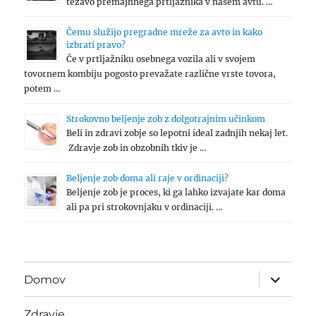
težavo premajhnega prtljažnika v našem avtu. …
Čemu služijo pregradne mreže za avto in kako
izbrati pravo?
Če v prtljažniku osebnega vozila ali v svojem
tovornem kombiju pogosto prevažate različne vrste tovora,
potem …
Strokovno beljenje zob z dolgotrajnim učinkom
Beli in zdravi zobje so lepotni ideal zadnjih nekaj let.
Zdravje zob in obzobnih tkiv je …
Beljenje zob doma ali raje v ordinaciji?
Beljenje zob je proces, ki ga lahko izvajate kar doma
ali pa pri strokovnjaku v ordinaciji. …
expand
Domov
child
menu
Zdravje