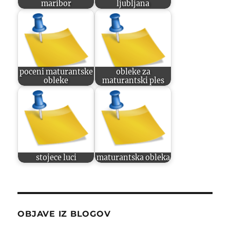
maribor
ljubljana
poceni maturantske
obleke za
obleke
maturantski ples
stojece luci
maturantska obleka
OBJAVE IZ BLOGOV