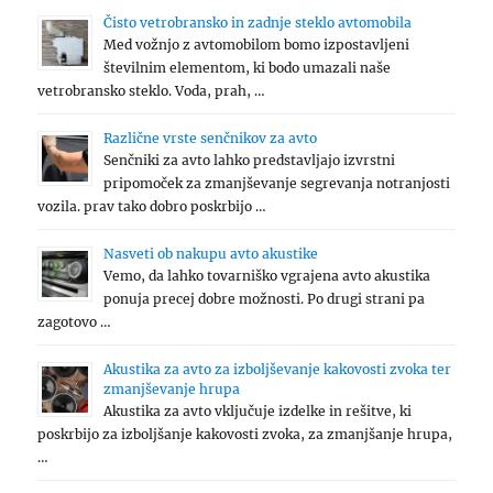
Čisto vetrobransko in zadnje steklo avtomobila
Med vožnjo z avtomobilom bomo izpostavljeni
številnim elementom, ki bodo umazali naše
vetrobransko steklo. Voda, prah, …
Različne vrste senčnikov za avto
Senčniki za avto lahko predstavljajo izvrstni
pripomoček za zmanjševanje segrevanja notranjosti
vozila. prav tako dobro poskrbijo …
Nasveti ob nakupu avto akustike
Vemo, da lahko tovarniško vgrajena avto akustika
ponuja precej dobre možnosti. Po drugi strani pa
zagotovo …
Akustika za avto za izboljševanje kakovosti zvoka ter
zmanjševanje hrupa
Akustika za avto vključuje izdelke in rešitve, ki
poskrbijo za izboljšanje kakovosti zvoka, za zmanjšanje hrupa,
…