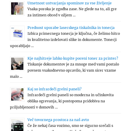
Umetnost ustvarjanja spominov za vse življenje
Vsaka poroka je zgodba zase. Ne glede na to, ali gre
za intimen obred v ožjem …
Prednost uporabe laserskega tiskalnika in tonerja
Izbira primernega tonerja je ključna, če želimo hitro
in kvalitetno izdelovati slike in dokumente. Tonerji
uporabljajo …
Kje najhitreje lahko kupite poceni toner za printer?
Tiskanje dokumentov je za mnoge med vami postalo
povsem vsakodnevno opravilo, ki vam sicer vzame
malo …
Kaj so infrardeči grelni paneli?
Infrardeči grelni paneli so moderna in učinkovita
oblika ogrevanja, ki postopoma pridobiva na
priljubljenosti v domovih …
Več tovornega prostora za naš avto
Če že nekaj časa vozimo, smo se sigurno srečali s