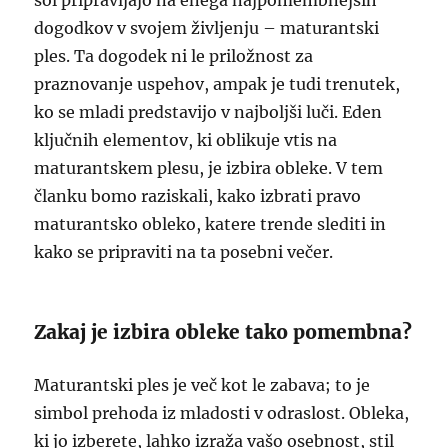
šol pripravljajo na enega najpomembnejših
dogodkov v svojem življenju – maturantski
ples. Ta dogodek ni le priložnost za
praznovanje uspehov, ampak je tudi trenutek,
ko se mladi predstavijo v najboljši luči. Eden
ključnih elementov, ki oblikuje vtis na
maturantskem plesu, je izbira obleke. V tem
članku bomo raziskali, kako izbrati pravo
maturantsko obleko, katere trende slediti in
kako se pripraviti na ta posebni večer.
Zakaj je izbira obleke tako pomembna?
Maturantski ples je več kot le zabava; to je
simbol prehoda iz mladosti v odraslost. Obleka,
ki jo izberete, lahko izraža vašo osebnost, stil