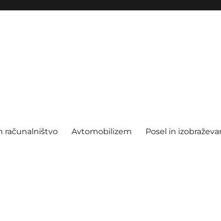
n računalništvo
Avtomobilizem
Posel in izobraževa