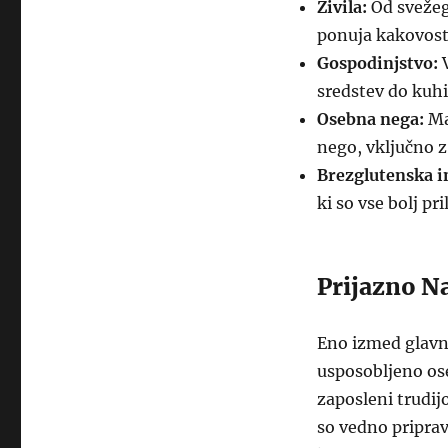
Živila:
Od svežeg
ponuja kakovostn
Gospodinjstvo:
V
sredstev do kuh
Osebna nega:
Ma
nego, vključno 
Brezglutenska i
ki so vse bolj pr
Prijazno N
Eno izmed glavni
usposobljeno ose
zaposleni trudij
so vedno priprav