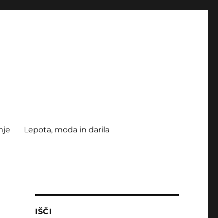
nje
Lepota, moda in darila
IŠČI