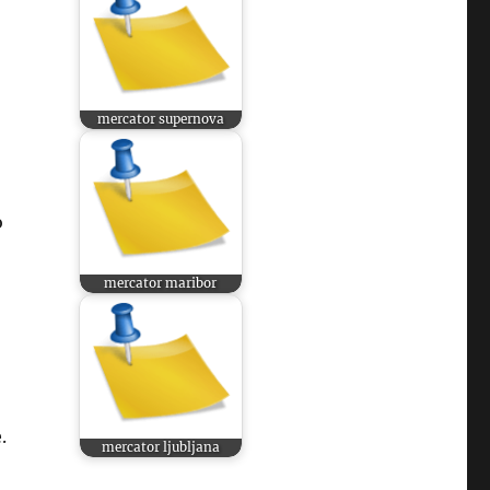
mercator supernova
o
mercator maribor
.
mercator ljubljana