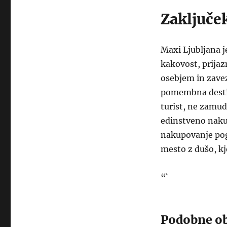
Zaključe
Maxi Ljubljana je
kakovost, prijaz
osebjem in zavez
pomembna destina
turist, ne zamud
edinstveno nakup
nakupovanje pog
mesto z dušo, kj
“`
Podobne ob