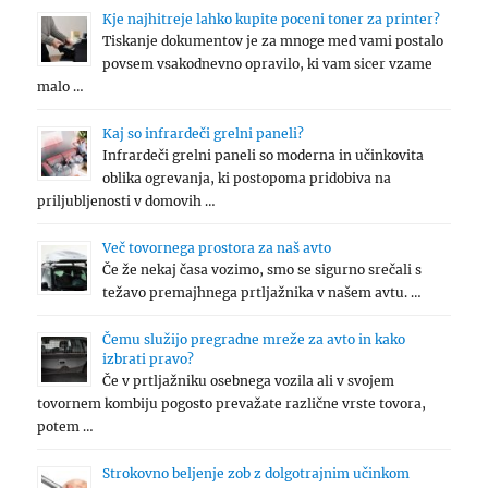
Kje najhitreje lahko kupite poceni toner za printer?
Tiskanje dokumentov je za mnoge med vami postalo
povsem vsakodnevno opravilo, ki vam sicer vzame
malo …
Kaj so infrardeči grelni paneli?
Infrardeči grelni paneli so moderna in učinkovita
oblika ogrevanja, ki postopoma pridobiva na
priljubljenosti v domovih …
Več tovornega prostora za naš avto
Če že nekaj časa vozimo, smo se sigurno srečali s
težavo premajhnega prtljažnika v našem avtu. …
Čemu služijo pregradne mreže za avto in kako
izbrati pravo?
Če v prtljažniku osebnega vozila ali v svojem
tovornem kombiju pogosto prevažate različne vrste tovora,
potem …
Strokovno beljenje zob z dolgotrajnim učinkom