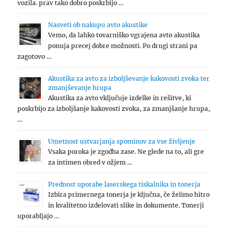
vozila. prav tako dobro poskrbijo …
Nasveti ob nakupu avto akustike
Vemo, da lahko tovarniško vgrajena avto akustika
ponuja precej dobre možnosti. Po drugi strani pa
zagotovo …
Akustika za avto za izboljševanje kakovosti zvoka ter
zmanjševanje hrupa
Akustika za avto vključuje izdelke in rešitve, ki
poskrbijo za izboljšanje kakovosti zvoka, za zmanjšanje hrupa,
…
Umetnost ustvarjanja spominov za vse življenje
Vsaka poroka je zgodba zase. Ne glede na to, ali gre
za intimen obred v ožjem …
Prednost uporabe laserskega tiskalnika in tonerja
Izbira primernega tonerja je ključna, če želimo hitro
in kvalitetno izdelovati slike in dokumente. Tonerji
uporabljajo …