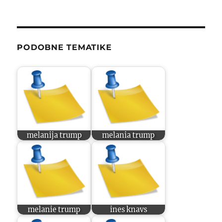
PODOBNE TEMATIKE
melanija trump
melania trump
melanie trump
ines knavs