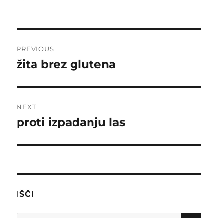
on
Post
PREVIOUS
navigation
žita brez glutena
Previous
post:
NEXT
proti izpadanju las
Next
post:
IŠČI
SE