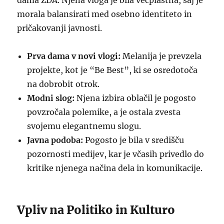
dama ZDA. Njena vloga je bila večplastna, saj je
morala balansirati med osebno identiteto in
pričakovanji javnosti.
Prva dama v novi vlogi:
Melanija je prevzela
projekte, kot je “Be Best”, ki se osredotoča
na dobrobit otrok.
Modni slog:
Njena izbira oblačil je pogosto
povzročala polemike, a je ostala zvesta
svojemu elegantnemu slogu.
Javna podoba:
Pogosto je bila v središču
pozornosti medijev, kar je včasih privedlo do
kritike njenega načina dela in komunikacije.
Vpliv na Politiko in Kulturo