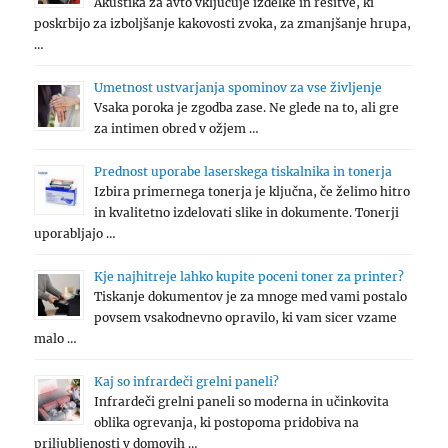
Akustika za avto vključuje izdelke in rešitve, ki
poskrbijo za izboljšanje kakovosti zvoka, za zmanjšanje hrupa,
…
Umetnost ustvarjanja spominov za vse življenje
Vsaka poroka je zgodba zase. Ne glede na to, ali gre
za intimen obred v ožjem …
Prednost uporabe laserskega tiskalnika in tonerja
Izbira primernega tonerja je ključna, če želimo hitro
in kvalitetno izdelovati slike in dokumente. Tonerji
uporabljajo …
Kje najhitreje lahko kupite poceni toner za printer?
Tiskanje dokumentov je za mnoge med vami postalo
povsem vsakodnevno opravilo, ki vam sicer vzame
malo …
Kaj so infrardeči grelni paneli?
Infrardeči grelni paneli so moderna in učinkovita
oblika ogrevanja, ki postopoma pridobiva na
priljubljenosti v domovih …