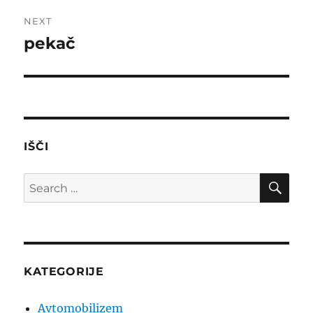
NEXT
pekač
Next
post:
IŠČI
SE
Search
for:
KATEGORIJE
Avtomobilizem