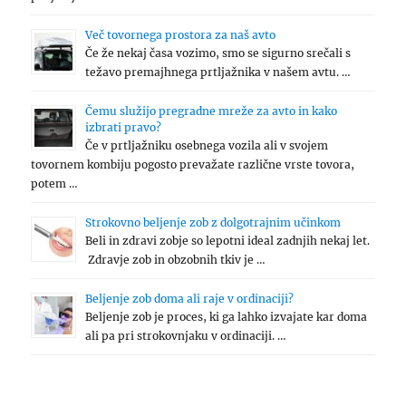
Več tovornega prostora za naš avto
Če že nekaj časa vozimo, smo se sigurno srečali s
težavo premajhnega prtljažnika v našem avtu. …
Čemu služijo pregradne mreže za avto in kako
izbrati pravo?
Če v prtljažniku osebnega vozila ali v svojem
tovornem kombiju pogosto prevažate različne vrste tovora,
potem …
Strokovno beljenje zob z dolgotrajnim učinkom
Beli in zdravi zobje so lepotni ideal zadnjih nekaj let.
Zdravje zob in obzobnih tkiv je …
Beljenje zob doma ali raje v ordinaciji?
Beljenje zob je proces, ki ga lahko izvajate kar doma
ali pa pri strokovnjaku v ordinaciji. …