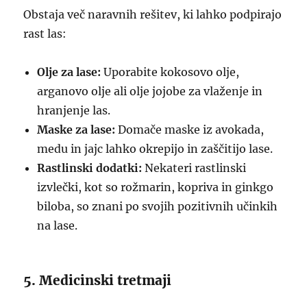
Obstaja več naravnih rešitev, ki lahko podpirajo
rast las:
Olje za lase:
Uporabite kokosovo olje,
arganovo olje ali olje jojobe za vlaženje in
hranjenje las.
Maske za lase:
Domače maske iz avokada,
medu in jajc lahko okrepijo in zaščitijo lase.
Rastlinski dodatki:
Nekateri rastlinski
izvlečki, kot so rožmarin, kopriva in ginkgo
biloba, so znani po svojih pozitivnih učinkih
na lase.
5. Medicinski tretmaji