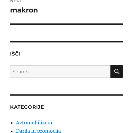
NEXT
makron
Next
post:
IŠČI
SE
Search
for:
KATEGORIJE
Avtomobilizem
Darila in promocija