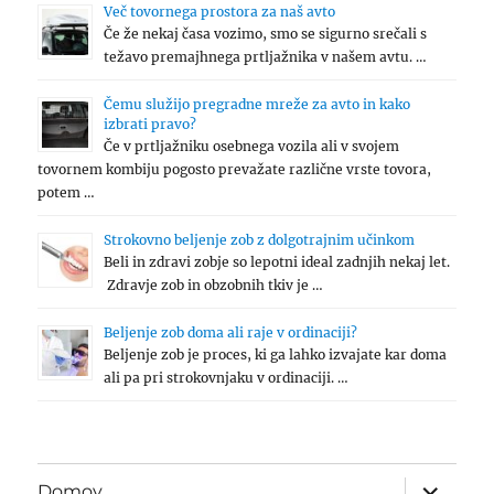
Več tovornega prostora za naš avto
Če že nekaj časa vozimo, smo se sigurno srečali s
težavo premajhnega prtljažnika v našem avtu. …
Čemu služijo pregradne mreže za avto in kako
izbrati pravo?
Če v prtljažniku osebnega vozila ali v svojem
tovornem kombiju pogosto prevažate različne vrste tovora,
potem …
Strokovno beljenje zob z dolgotrajnim učinkom
Beli in zdravi zobje so lepotni ideal zadnjih nekaj let.
Zdravje zob in obzobnih tkiv je …
Beljenje zob doma ali raje v ordinaciji?
Beljenje zob je proces, ki ga lahko izvajate kar doma
ali pa pri strokovnjaku v ordinaciji. …
expand
Domov