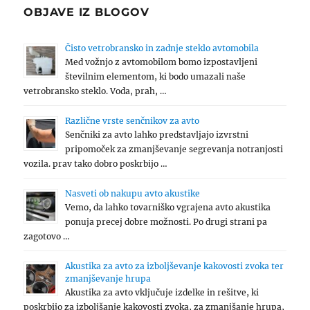
OBJAVE IZ BLOGOV
Čisto vetrobransko in zadnje steklo avtomobila
Med vožnjo z avtomobilom bomo izpostavljeni
številnim elementom, ki bodo umazali naše
vetrobransko steklo. Voda, prah, …
Različne vrste senčnikov za avto
Senčniki za avto lahko predstavljajo izvrstni
pripomoček za zmanjševanje segrevanja notranjosti
vozila. prav tako dobro poskrbijo …
Nasveti ob nakupu avto akustike
Vemo, da lahko tovarniško vgrajena avto akustika
ponuja precej dobre možnosti. Po drugi strani pa
zagotovo …
Akustika za avto za izboljševanje kakovosti zvoka ter
zmanjševanje hrupa
Akustika za avto vključuje izdelke in rešitve, ki
poskrbijo za izboljšanje kakovosti zvoka, za zmanjšanje hrupa,