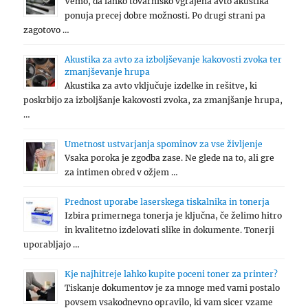
Vemo, da lahko tovarniško vgrajena avto akustika
ponuja precej dobre možnosti. Po drugi strani pa
zagotovo …
Akustika za avto za izboljševanje kakovosti zvoka ter
zmanjševanje hrupa
Akustika za avto vključuje izdelke in rešitve, ki
poskrbijo za izboljšanje kakovosti zvoka, za zmanjšanje hrupa,
…
Umetnost ustvarjanja spominov za vse življenje
Vsaka poroka je zgodba zase. Ne glede na to, ali gre
za intimen obred v ožjem …
Prednost uporabe laserskega tiskalnika in tonerja
Izbira primernega tonerja je ključna, če želimo hitro
in kvalitetno izdelovati slike in dokumente. Tonerji
uporabljajo …
Kje najhitreje lahko kupite poceni toner za printer?
Tiskanje dokumentov je za mnoge med vami postalo
povsem vsakodnevno opravilo, ki vam sicer vzame