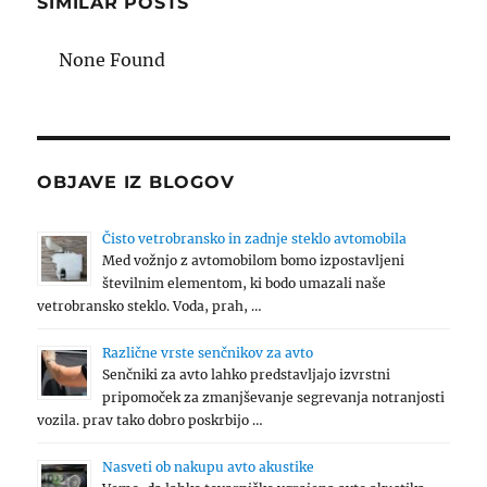
SIMILAR POSTS
None Found
OBJAVE IZ BLOGOV
Čisto vetrobransko in zadnje steklo avtomobila
Med vožnjo z avtomobilom bomo izpostavljeni
številnim elementom, ki bodo umazali naše
vetrobransko steklo. Voda, prah, …
Različne vrste senčnikov za avto
Senčniki za avto lahko predstavljajo izvrstni
pripomoček za zmanjševanje segrevanja notranjosti
vozila. prav tako dobro poskrbijo …
Nasveti ob nakupu avto akustike