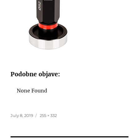
Podobne objave:
None Found
Posted
Full
July 8, 2019
255 × 332
on
size