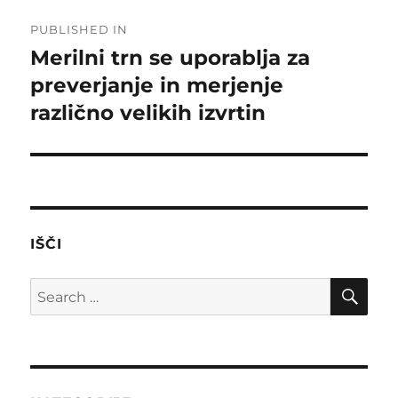
Post
PUBLISHED IN
navigation
Merilni trn se uporablja za
preverjanje in merjenje
različno velikih izvrtin
IŠČI
SE
Search
for: