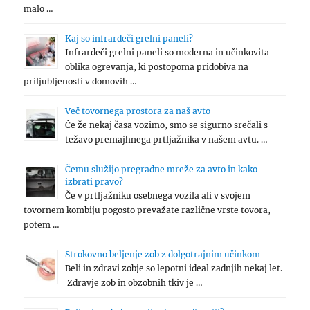
malo …
Kaj so infrardeči grelni paneli?
Infrardeči grelni paneli so moderna in učinkovita
oblika ogrevanja, ki postopoma pridobiva na
priljubljenosti v domovih …
Več tovornega prostora za naš avto
Če že nekaj časa vozimo, smo se sigurno srečali s
težavo premajhnega prtljažnika v našem avtu. …
Čemu služijo pregradne mreže za avto in kako
izbrati pravo?
Če v prtljažniku osebnega vozila ali v svojem
tovornem kombiju pogosto prevažate različne vrste tovora,
potem …
Strokovno beljenje zob z dolgotrajnim učinkom
Beli in zdravi zobje so lepotni ideal zadnjih nekaj let.
Zdravje zob in obzobnih tkiv je …