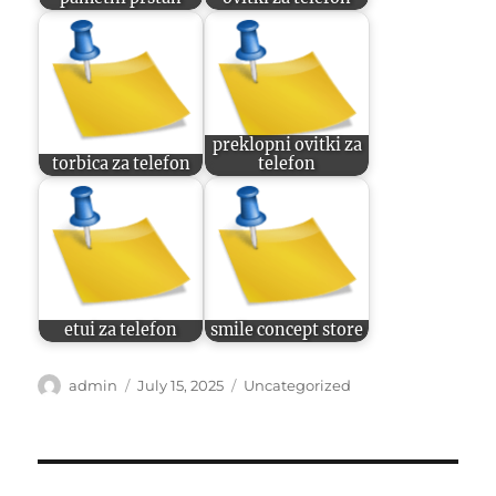
preklopni ovitki za
torbica za telefon
telefon
etui za telefon
smile concept store
Author
Posted
Categories
admin
July 15, 2025
Uncategorized
on
Post