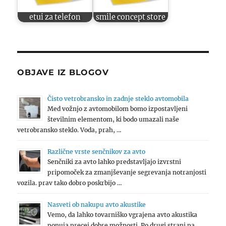
etui za telefon
smile concept store
OBJAVE IZ BLOGOV
Čisto vetrobransko in zadnje steklo avtomobila
Med vožnjo z avtomobilom bomo izpostavljeni
številnim elementom, ki bodo umazali naše
vetrobransko steklo. Voda, prah, …
Različne vrste senčnikov za avto
Senčniki za avto lahko predstavljajo izvrstni
pripomoček za zmanjševanje segrevanja notranjosti
vozila. prav tako dobro poskrbijo …
Nasveti ob nakupu avto akustike
Vemo, da lahko tovarniško vgrajena avto akustika
ponuja precej dobre možnosti. Po drugi strani pa