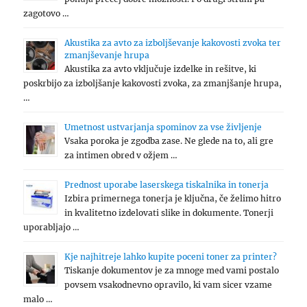
zagotovo …
Akustika za avto za izboljševanje kakovosti zvoka ter
zmanjševanje hrupa
Akustika za avto vključuje izdelke in rešitve, ki
poskrbijo za izboljšanje kakovosti zvoka, za zmanjšanje hrupa,
…
Umetnost ustvarjanja spominov za vse življenje
Vsaka poroka je zgodba zase. Ne glede na to, ali gre
za intimen obred v ožjem …
Prednost uporabe laserskega tiskalnika in tonerja
Izbira primernega tonerja je ključna, če želimo hitro
in kvalitetno izdelovati slike in dokumente. Tonerji
uporabljajo …
Kje najhitreje lahko kupite poceni toner za printer?
Tiskanje dokumentov je za mnoge med vami postalo
povsem vsakodnevno opravilo, ki vam sicer vzame
malo …