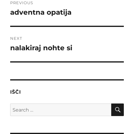
PREVIOUS
navigation
adventna opatija
Previous
post:
NEXT
nalakiraj nohte si
Next
post:
IŠČI
SE
Search
for: