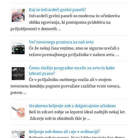
Kaj so infrardeči grelni paneli?
Infrardeči grelni paneli so moderna in učinkovita
oblika ogrevanja, ki postopoma pridobiva na
priljubljenosti v domovih …
Več tovornega prostora za naš avto
Če že nekaj časa vozimo, smo se sigurno srečali s
težavo premajhnega prtljažnika v našem avtu. …
Čemu služijo pregradne mreže za avto in kako
izbrati pravo?
Če v prtljažniku osebnega vozila ali v svojem
tovornem kombiju pogosto prevažate različne vrste tovora,
potem …
Strokovno beljenje zob z dolgotrajnim učinkom
Beli in zdravi zobje so lepotni ideal zadnjih nekaj let.
Zdravje zob in obzobnih tkiv je …
Beljenje zob doma ali raje v ordinaciji?
Beljenje zob je proces, ki ga lahko izvajate kar doma